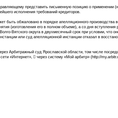
правляющему представить письменную позицию о применении (н
ейшего исполнения требований кредиторов.
ет быть обжаловано в порядке апелляционного производства 
ятия (изготовления его в полном объеме), а со дня вступления
Волго-Вятского округа в двухмесячный срок при условии, что о
нстанции или суд апелляционной инстанции отказал в восстан
ерез Арбитражный суд Ярославской области, том числе посред
и «Интернет»,  через систему «Мой арбитр» (http://my.arbitr.r