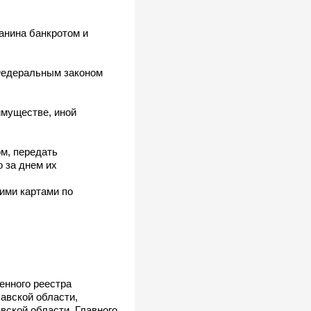
анина банкротом и
Федеральным законом
имуществе, иной
ом, передать
 за днем их
ими картами по
енного реестра
авской области,
вской области, Главного