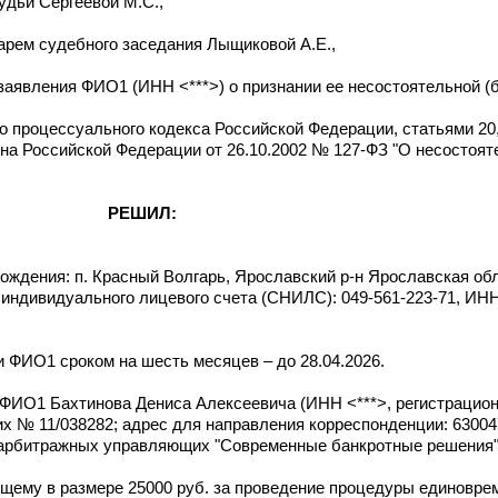
удьи Сергеевой М.С.,
арем судебного заседания Лыщиковой А.Е.,
аявления ФИО1 (ИНН <***>) о признании ее несостоятельной (б
 процессуального кодекса Российской Федерации, статьями 20, 20
акона Российской Федерации от 26.10.2002 № 127-ФЗ "О несостоят
РЕШИЛ:
рождения: п. Красный Волгарь, Ярославский р-н Ярославская об
ер индивидуального лицевого счета (СНИЛС): 049-561-223-71, ИН
 ФИО1 сроком на шесть месяцев – до 28.04.2026.
ИО1 Бахтинова Дениса Алексеевича (ИНН <***>, регистрацион
 № 11/038282; адрес для направления корреспонденции: 63004
ии арбитражных управляющих "Современные банкротные решения"
ему в размере 25000 руб. за проведение процедуры единовре