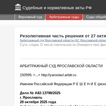
Судебные и нормативные акты РФ
Верховный суд
Арбитражные суды
Суды общей
Резолютивная часть решения от 27 октяб
Арбитражный суд Ярославской области (АС Ярославской обла
Суть спора: О несостоятельности (банкротстве) фи
АРБИТРАЖНЫЙ СУД ЯРОСЛАВСКОЙ ОБЛАСТИ
150999, <...> http://yaroslavl.arbitr.ru
Именем Российской Федерации Р Е Ш Е Н И Е (резо
Дело № А82-13798/2025
г. Ярославль
28 октября 2025 года