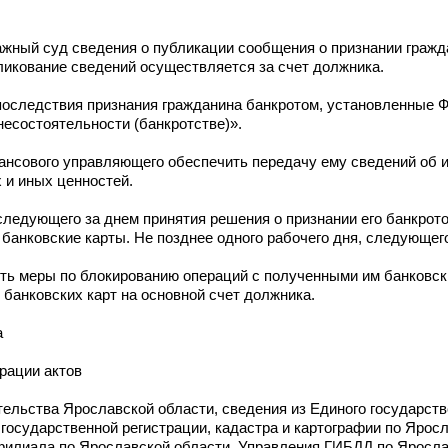
жный суд сведения о публикации сообщения о признании гражд
икование сведений осуществляется за счет должника.
последствия признания гражданина банкротом, установленные 
есостоятельности (банкротстве)».
ансового управляющего обеспечить передачу ему сведений об 
 и иных ценностей.
 следующего за днем принятия решения о признании его банкрот
анковские карты. Не позднее одного рабочего дня, следующего
ть меры по блокированию операций с полученными им банковск
банковских карт на основной счет должника.
а
рации актов
ельства Ярославской области, сведения из Единого государств
осударственной регистрации, кадастра и картографии по Яросл
филиала по Ярославской области, Управления ГИБДД по Яросла