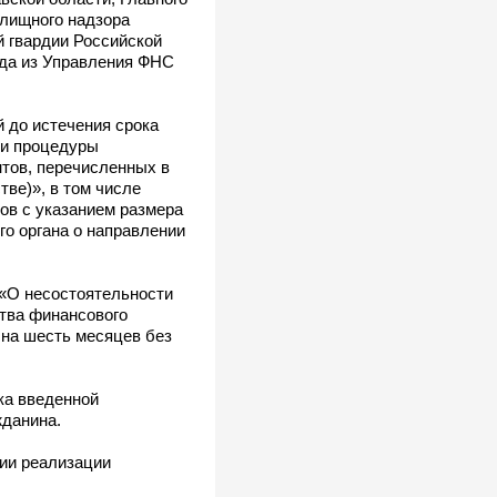
илищного надзора
 гвардии Российской
ода из Управления ФНС
 до истечения срока
ии процедуры
тов, перечисленных в
тве)», в том числе
ов с указанием размера
го органа о направлении
«О несостоятельности
ства финансового
 на шесть месяцев без
ка введенной
жданина.
нии реализации