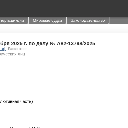
 юрисдикции
Мировые судьи
Законодательство
ря 2025 г. по делу № А82-13798/2025
сти)
- Банкротное
зических лиц
лютивная часть)