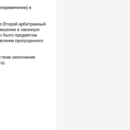
еприменении) в
во Второй арбитражный
 решения в законную
но было предметом
овлении пропущенного
ством заполнения
u).