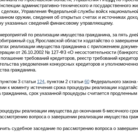
нспекции административно-технического и государственного ж
 сделках, Управления Федеральной службы войск национальной
ванном оружии, сведения об открытых счетах и источниках дох
ачу указанных сведений финансовому управляющему.
ероприятий по реализации имущества гражданина, за пять дней
Арбитражный суд Ярославской области ходатайство о завершен
татах реализации имущества гражданина с приложением докумен
ерации от 26.10.2002 № 127-ФЗ «О несостоятельности (банкротс
огашение требований кредиторов, реестр требований кредитор
ательства уведомления конкурсных кредиторов и уполномоченно
ства гражданина.
 пунктом 3 статьи
124
, пунктом 2 статьи
60
Федерального закона 
ствии к моменту истечения срока процедуры реализации ходатай
гражданина, срок указанной процедуры считается продленным
процедуры реализации имущества до окончания 6-месячного сро
рассмотрению вопроса о завершении реализации имущества гра
ачить судебное заседание по рассмотрению вопроса о заверше