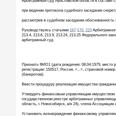
Арбитражный суд Ярославской области в составе с
при ведении протокола судебного заседания секрет
рассмотрев в судебном заседании обоснованность з
Руководствуясь статьями
167
-
170
,
223
Арбитражного
213.4, 213.6, 213.9, 213.24, 213.25 Федерального з
арбитражный суд
Признать ФИО1 (дата рождения: 08.04.1979, место 
регистрации: 150517, Россия, <...>, страховой ном
(банкротом).
Ввести процедуру реализации имущества гражданки
Утвердить финансовым управляющим имуществом Ф
государственном реестре арбитражных управляющих
область, г. Новосибирск, а/я 24), члена Ассоциац
Установить вознаграждение финансовому управляющ