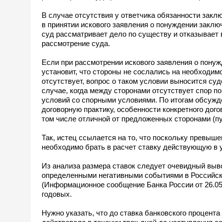
В случае отсутствия у ответчика обязанности закл
в принятии искового заявления о понуждении заключ
суд рассматривает дело по существу и отказывает в
рассмотрение суда.
Если при рассмотрении искового заявления о понуж
установит, что стороны не сослались на необходим
отсутствует, вопрос о таком условии выносится су
случае, когда между сторонами отсутствует спор п
условий со спорными условиями. По итогам обсужде
договорную практику, особенности конкретного дого
том числе отличной от предложенных сторонами (пу
Так, истец ссылается на то, что поскольку превыше
необходимо брать в расчет ставку действующую в 
Из анализа размера ставок следует очевидный вывод
определенными негативными событиями в Российско
(Информационное сообщение Банка России от 26.05.2
годовых.
Нужно указать, что до ставка банковского процента 