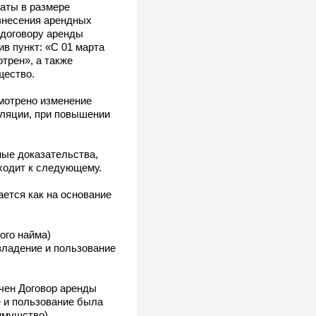
латы в размере
 внесения арендных
к договору аренды
в пункт: «С 01 марта
трен», а также
щество.
смотрено изменение
фляции, при повышении
ные доказательства,
одит к следующему.
ется как на основание
ого найма)
владение и пользование
ючен Договор аренды
е и пользование была
имущство).