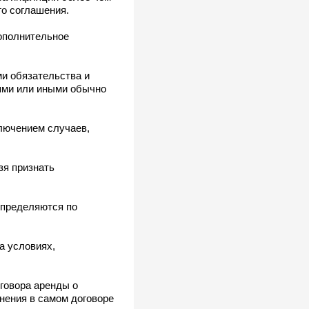
го соглашения.
дополнительное
и обязательства и
аями или иными обычно
ключением случаев,
зя признать
определяются по
а условиях,
говора аренды о
енения в самом договоре