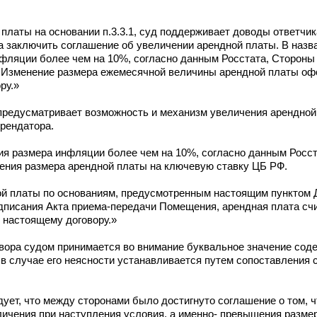
латы на основании п.3.3.1, суд поддерживает доводы ответчика
а заключить соглашение об увеличении арендной платы. В назв
фляции более чем на 10%, согласно данным Росстата, Стороны
. Изменение размера ежемесячной величины арендной платы о
ру.»
 предусматривает возможность и механизм увеличения арендной
Арендатора.
ения размера инфляции более чем на 10%, согласно данным Росс
ения размера арендной платы на ключевую ставку ЦБ РФ.
й платы по основаниям, предусмотренным настоящим пунктом Д
подписания Акта приема-передачи Помещения, арендная плата сч
 настоящему договору.»
вора судом принимается во внимание буквальное значение сод
в случае его неясности устанавливается путем сопоставления 
едует, что между сторонами было достигнуто соглашение о том, 
личения при наступления условия, а именно- превышения разм