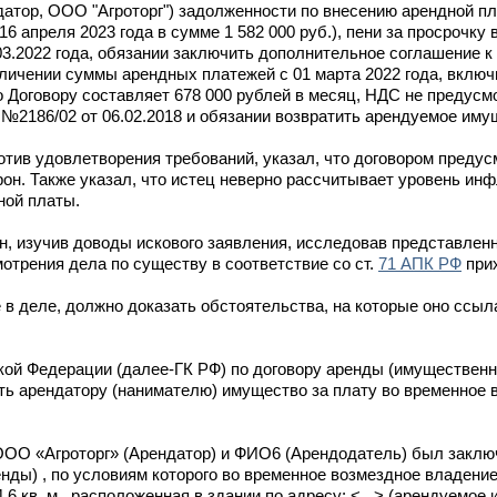
ндатор, ООО "Агроторг") задолженности по внесению арендной п
16 апреля 2023 года в сумме 1 582 000 руб.), пени за просрочку
1.03.2022 года, обязании заключить дополнительное соглашение 
личении суммы арендных платежей с 01 марта 2022 года, включи
 Договору составляет 678 000 рублей в месяц, НДС не предусмо
№2186/02 от 06.02.2018 и обязании возвратить арендуемое иму
отив удовлетворения требований, указал, что договором преду
он. Также указал, что истец неверно рассчитывает уровень ин
ной платы.
, изучив доводы искового заявления, исследовав представлен
трения дела по существу в соответствие со ст.
71 АПК РФ
прих
в деле, должно доказать обстоятельства, на которые оно ссыла
кой Федерации (далее-ГК РФ) по договору аренды (имущественн
ть арендатору (нанимателю) имущество за плату во временное 
у ООО «Агроторг» (Арендатор) и ФИО6 (Арендодатель) был закл
нды) , по условиям которого во временное возмездное владени
 кв. м., расположенная в здании по адресу: <...> (арендуемое 