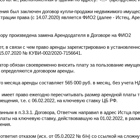
щения был заключен договор купли-продажи недвижимого имущес
трации права (с 14.07.2020) является ФИО2 (далее - Истец, Ар
вору произведена замена Арендодателя в Договоре на ФИО2
ет, в связи с чем право аренды зарегистрировано в установленн
15.07.2020 № КУВИ-002/2020-7156641.
тор обязан своевременно вносить плату за пользование имущес
ы определяются договором аренды.
о месяца аренды составляет 565 000 руб. в месяц, без учета Н
ь имеет право ежегодно пересчитывать размер арендной платы т
щения, т.е. с 06.02.2022, на ключевую ставку ЦБ РФ.
анным в п.3.3.1. Договора, Ответчик направил в адрес Истца пр
платы на ключевую ставку, действовавшую на 01.02.2022, в разм
ения.
ответил отказом (исх. от 05.0.2022 № б/н) со ссылкой на слож