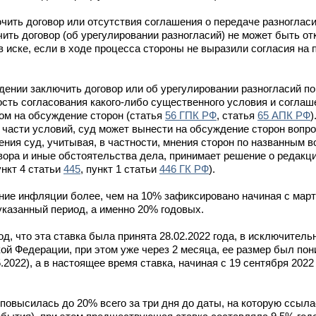
ючить договор или отсутствия соглашения о передаче разноглас
ить договор (об урегулировании разногласий) не может быть от
 иске, если в ходе процесса стороны не выразили согласия на 
дении заключить договор или об урегулировании разногласий по
ость согласования какого-либо существенного условия и соглаш
дом на обсуждение сторон (статья
56 ГПК РФ
, статья
65 АПК РФ
)
о части условий, суд может вынести на обсуждение сторон вопр
ния суд, учитывая, в частности, мнения сторон по названным 
вора и иные обстоятельства дела, принимает решение о редакци
нкт 4 статьи
445
, пункт 1 статьи
446 ГК РФ
).
ние инфляции более, чем на 10% зафиксировано начиная с марта
указанный период, а именно 20% годовых.
, что эта ставка была принята 28.02.2022 года, в исключитель
й Федерации, при этом уже через 2 месяца, ее размер был пон
022), а в настоящее время ставка, начиная с 19 сентября 2022
повысилась до 20% всего за три дня до даты, на которую ссылае