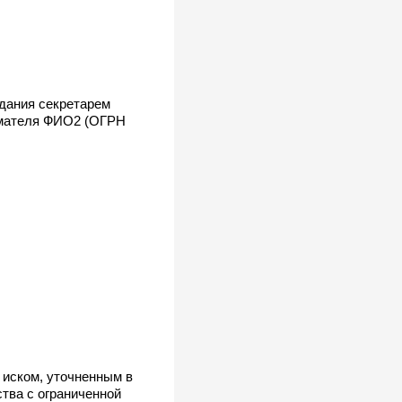
едания секретарем
имателя ФИО2 (ОГРН
иском, уточненным в
тва с ограниченной