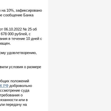
м на 10%, зафиксировано
ое сообщение Банка
от 06.10.2022 № 25 об
678 000 рублей, с
ния в течение 10 дней с
ращен.
ному удовлетворению,
вили условия о размере
 общих положений
ГК РФ
добровольно
ассмотрение суда
требования о
бязанности или в
али передачу на