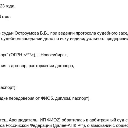
23 года
 года
 судьи Остроумова Б.Б., при ведении протокола судебного зас
м судебном заседании дело по иску индивидуального предприн
рг" (ОГРН <***>), г. Новосибирск,
ния в договор, расторжении договора,
аспорт);
ядке передоверия от ФИО5, диплом, паспорт),
ец, Арендодатель, ИП ФИО2) обратилась в арбитражный суд с 
са Российской Федерации (далее-АПК РФ), о взыскании с общес