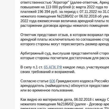
ответственностью "Агроторг" (далее-ответчик, Аре
повышения на 113 000 рублей (с марта 2022 года по 
платежей 196 394 руб. за период с 07.11.2022 по 3
нежилого помещения №2186/02 от 06.02.2018 об уве
2022 года ежемесячная величина арендной платы по
расторжении договора аренды нежилого помещения 
Ответчик представил отзыв, в котором возражал пр
арендной платы исключительно по соглашению стор
которого стороны могут пересмотреть размер аренд
Арбитражный суд, выслушав представителей сторон
которые стороны посчитали достаточным для рассмо
В силу п.1 ст.
65 АПК РФ
каждое лицо, участвующее 
своих требований и возражений.
Согласно статье
606
Гражданского кодекса Российс
арендодатель (наймодатель) обязуется предостави
или во временное пользование.
Как видно из материалов дела, 06.02.2018 г. межд
нежилого помещения №2186/02 (далее - Договор аре
передана часть нежилого помещения, площадью 704,6