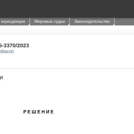
 юрисдикции
Мировые судьи
Законодательство
5-3370/2023
области)
И
Р Е Ш Е Н И Е