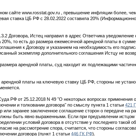
ом сайте www.rosstat.gov.ru , превышение инфляции более, че
ючевая ставка ЦБ РФ с 28.02.2022 составила 20% (Информационн
.3.2 Договора, Истец направил в адрес Ответчика уведомление 
 20%, то есть до размера ежемесячной арендной платы в сумме 
лашения к Договору и указанием на необходимость его подписа
писанный экземпляр дополнительного соглашения Истцу не возв
 размера арендной платы, суд находит их подлежащими частич
арендной платы на ключевую ставку ЦБ РФ, стороны не устано
 меняется.
Суда РФ от 25.12.2018 N 49 "О некоторых вопросах применения
ючении и толковании договора" по смыслу пункта 1 статьи
421 
р или заранее заключенное соглашение сторон о передаче на р
олжны быть явно выраженными. Если при предъявлении истцом 
ределении условий договора в отсутствие у последнего такой о
ласие на рассмотрение спора, считается, что стороны согласов
лючении договора (пункт 1 статьи
446 ГК РФ
).