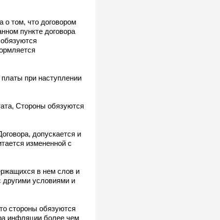
 о том, что договором
анном пункте договора
 обязуются
формляется
 платы при наступлении
тата, Стороны обязуются
оговора, допускается и
итается измененной с
ержащихся в нем слов и
с другими условиями и
что стороны обязуются
ера инфляции более чем