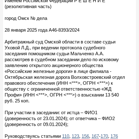
Именем Российской Федерации Р Е Ш Е Н И Е
(резолютивная часть)
город Омск № дела
28 января 2025 года А46-8393/2024
Арбитражный суд Омской области в составе судьи
Уховой Л.Д., при ведении протокола судебного
заседания помощником судьи Мальченко А.А.
рассмотрев в судебном заседании дело по исковому
заявлению открытого акционерного общества
«Российские железные дороги» в лице филиала -
Октябрьская железная дорога Волховстроевский отдел
правового обеспечения (ИНН <***>, ОГРН <***>) к
обществу с ограниченной ответственностью «ЖД
Профи» (ИНН <***>, ОГРН <***>) о взыскании 13 540
руб. 25 коп.
При участии в заседании: от истца – ФИО1
(доверенность от 23.01.2024); от ответчика – ФИО2
(доверенность от 09.01.2024);
Руководствуясь статьями
110
,
123
,
156
,
167
-
170
,
176