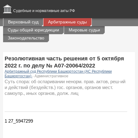
Судебные и нормативные акты РФ
Верховный суд
Арбитражные суды
Суды общей юрисдикции
Мировые судьи
Законодательство
Резолютивная часть решения от 5 октября
2022 г. по делу № А07-20064/2022
Арбитражный суд Республики Башкортостан (АС Республики
Башкортостан)
- Административное
Суть спора: об оспаривании ненорм. прав. актов, реш-ий
и действий (бездейств.) гос. органов, органов мест.
самоупр., иных органов, долж. лиц
1 27_5947299