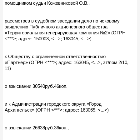
помощником судьи Кожевниковой О.В.,
рассмотрев в судебном заседании дело по исковому
заявлению Публичного акционерного общества
«Территориальная генерирующая компания №2» (ОГРН
<***>; адрес: 150003, <...>; 163045, <...>)
к Обществу с ограниченной ответственностью
«Партнер» (ОГРН <***>; адрес: 163045, <...>, эт/пом 2/10,
11)
о взыскании 30540руб.46коп.
и к Администрации городского округа «Город
Архангельск» (ОГРН <***>; адрес: 163069, <...>)
о взыскании 26638руб.36коп.,