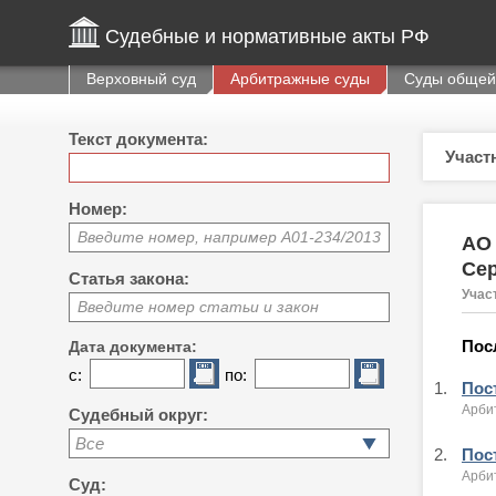
Судебные и нормативные акты РФ
Верховный суд
Арбитражные суды
Суды общей
Текст документа:
Участ
Номер:
Введите номер, например А01-234/2013
АО 
Се
Статья закона:
Учас
Введите номер статьи и закон
Пос
Дата документа:
с:
по:
1.
Пост
Арби
Судебный округ:
Все
2.
Пост
Арби
Суд: