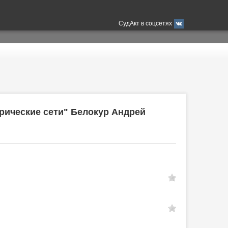
СудАкт в соцсетях
рические сети" Белокур Андрей