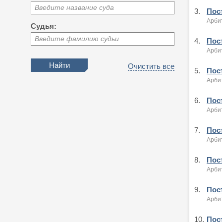
Введите название суда
3.
Пост
Арби
Судья:
Введите фамилию судьи
4.
Пост
Арби
Очистить все
5.
Пост
Арби
6.
Пост
Арби
7.
Пост
Арби
8.
Пост
Арби
9.
Пост
Арби
10.
Пост