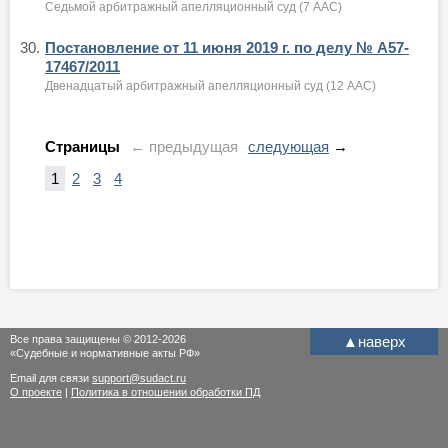
Седьмой арбитражный апелляционный суд (7 ААС)
30.
Постановление от 11 июня 2019 г. по делу № А57-
17467/2011
Двенадцатый арбитражный апелляционный суд (12 ААС)
Страницы
← предыдущая
следующая
→
1
2
3
4
Все права защищены © 2012-2026
▲
наверх
«Судебные и нормативные акты РФ»
Email для связи
support@sudact.ru
О проекте
|
Политика в отношении обработки ПД