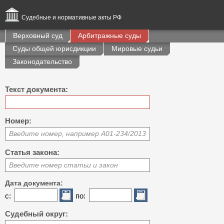
Судебные и нормативные акты РФ
Верховный суд
Арбитражные суды
Суды общей юрисдикции
Мировые судьи
Законодательство
Текст документа:
Номер:
Введите номер, например А01-234/2013
Статья закона:
Введите номер статьи и закон
Дата документа:
с:
по:
Судебный округ: