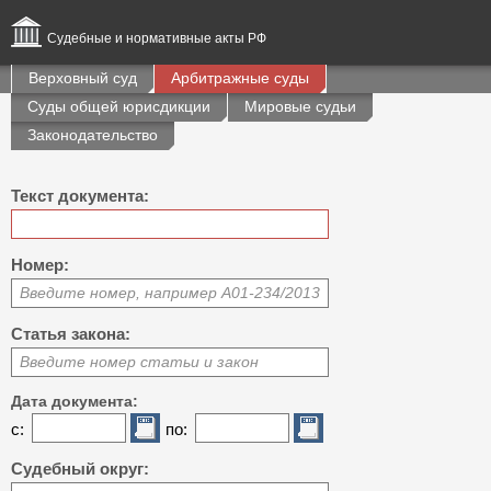
Судебные и нормативные акты РФ
Верховный суд
Арбитражные суды
Суды общей юрисдикции
Мировые судьи
Законодательство
Текст документа:
Номер:
Введите номер, например А01-234/2013
Статья закона:
Введите номер статьи и закон
Дата документа:
с:
по:
Судебный округ: