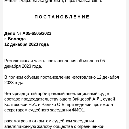
E-mail: 14ap.spravka@arbitr.ru, http://14aas.arbitr.ru
П О С Т А Н О В Л Е Н И Е
Дело № А05-6505/2023
г. Вологда
12 декабря 2023 года
Резолютивная часть постановления объявлена 05
декабря 2023 года.
В полном объеме постановление изготовлено 12 декабря
2023 года.
Четырнадцатый арбитражный апелляционный суд в
составе председательствующего Зайцевой А.Я., судей
Колтаковой Н.А. и Ралько О.Б. при ведении протокола
секретарем судебного заседания ФИО1,
рассмотрев в открытом судебном заседании
апелляционную жалобу общества с ограниченной