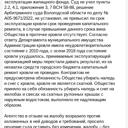
эксплуатации жилищного фонда. Суд не учел пункты
2.2, 4.1, приложения 3, 7 ВСН 58-88, решение
Арбитражного суда Вологодской области по делу №
А05-9671/2022, не установил, не превысил ли срок
эксплуатации кровли срок проведения капитального
ремонта, в случае превышения данного срока вина
Общества в протечке кровли отсутствует. Согласно
ответу Департамента муниципального имущества
Администрации кровля имела неудовлетворительное
состояние с 2010 года, с осени 2018 года состояние
кровли ухудшилось, принимаемые эксплуатирующей
организацией меры перестали давать результат, из-за
нехватки средств городского бюджета капитальный
ремонт кровли не проведен. Контрактом не
предусмотрена обязанность Общества убирать наледь
и снег с кровли, кровля не является скатной. Общество
приняло на себя обязанность убирать наледь и снег на
желобах и свесах на скатных рулонных крышах с
наружным водостоком, выполняло ее надлежащим
образом.
Агентство в отзыве на жалобу возразило против
изложенных в ней доводов и требований, просило
решение суда оставить без изменения, жалобу – без