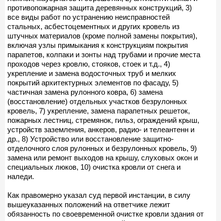
противопожарная защита деревянных конструкций, 3)
все виды работ по устранению неисправностей
стальных, асбестоцементных и других кровель из
штучных материалов (кроме полной замены покрытия),
включая узлы примыкания к конструкциям покрытия
парапетов, колпаки и зонты над трубами и прочие места
проходов через кровлю, стояков, стоек и т.д., 4)
укрепление и замена водосточных труб и мелких
покрытий архитектурных элементов по фасаду, 5)
частичная замена рулонного ковра, 6) замена
(восстановление) отдельных участков безрулонных
кровель, 7) укрепление, замена парапетных решеток,
пожарных лестниц, стремянок, гильз, ограждений крыш,
устройств заземления, анкеров, радио- и телеантенн и
др., 8) Устройство или восстановление защитно-
отделочного слоя рулонных и безрулонных кровель, 9)
замена или ремонт выходов на крышу, слуховых окон и
специальных люков, 10) очистка кровли от снега и
наледи.
Как правомерно указал суд первой инстанции, в силу
вышеуказанных положений на ответчике лежит
обязанность по своевременной очистке кровли здания от