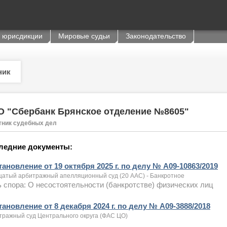
 юрисдикции
Мировые судьи
Законодательство
ник
О "Сбербанк Брянское отделение №8605"
тник судебных дел
ледние документы:
ановление от 19 октября 2025 г. по делу № А09-10863/2019
цатый арбитражный апелляционный суд (20 ААС) - Банкротное
 спора: О несостоятельности (банкротстве) физических лиц
ановление от 8 декабря 2024 г. по делу № А09-3888/2018
тражный суд Центрального округа (ФАС ЦО)