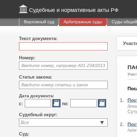
Судебные и нормативные акты РФ
Верховный суд
Арбитражные суды
Суды общей
Текст документа:
Участ
Номер:
Введите номер, например А01-234/2013
ПА
Учас
Статья закона:
Введите номер статьи и закон
Пос
Дата документа:
1.
Пост
с:
по:
Двад
Суть
Судебный округ:
Все
2.
Пост
Арби
Суд: