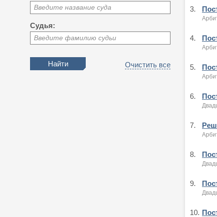
Введите название суда
3.
Пост
Арби
Судья:
4.
Пост
Введите фамилию судьи
Арби
Очистить все
5.
Пост
Арби
6.
Пост
Двад
7.
Реше
Арби
8.
Пост
Двад
9.
Пост
Двад
10.
Пос