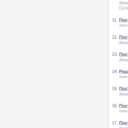
Двад
Суть
11.
Пост
Арби
12.
Пост
Двад
13.
Пост
Двад
14.
Реше
Арби
15.
Пост
Двад
16.
Пост
Арби
17.
Пост