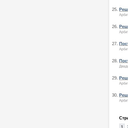
25.
Реше
Арби
26.
Реше
Арби
27.
Пост
Арби
28.
Пост
Двад
29.
Реше
Арби
30.
Реше
Арби
Стр
1