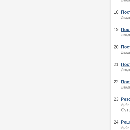
Двад
18.
Пост
Двад
19.
Пост
Двад
20.
Пост
Двад
21.
Пос
Двад
22.
Пост
Двад
23.
Рез
Арби
Суть
24.
Реше
Арби