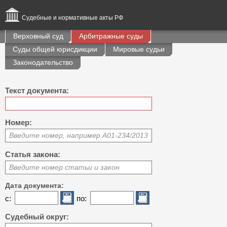
Судебные и нормативные акты РФ
Верховный суд
Арбитражные суды
Суды общей юрисдикции
Мировые судьи
Законодательство
Текст документа:
Номер:
Введите номер, например А01-234/2013
Статья закона:
Введите номер статьи и закон
Дата документа:
с:
по:
Судебный округ: