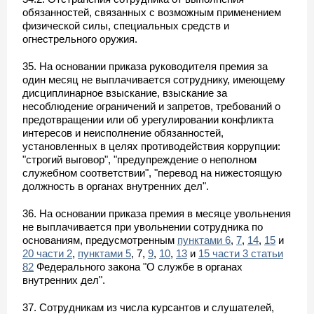
обязанностей, связанных с возможным применением
физической силы, специальных средств и
огнестрельного оружия.
35. На основании приказа руководителя премия за
один месяц не выплачивается сотруднику, имеющему
дисциплинарное взыскание, взыскание за
несоблюдение ограничений и запретов, требований о
предотвращении или об урегулировании конфликта
интересов и неисполнение обязанностей,
установленных в целях противодействия коррупции:
"строгий выговор", "предупреждение о неполном
служебном соответствии", "перевод на нижестоящую
должность в органах внутренних дел".
36. На основании приказа премия в месяце увольнения
не выплачивается при увольнении сотрудника по
основаниям, предусмотренным
пунктами 6
,
7
,
14
,
15
и
20 части 2
,
пунктами 5
, 7,
9
,
10
,
13
и
15 части 3 статьи
82
Федерального закона "О службе в органах
внутренних дел".
37. Сотрудникам из числа курсантов и слушателей,