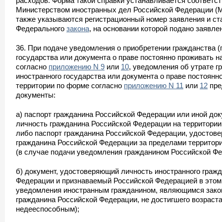
расходов. Форма такой справки устанавливается соответс
Министерством иностранных дел Российской Федерации (М
также указываются регистрационный номер заявления и стат
Федерального
закона
, на основании которой подано заявле
36. При подаче уведомления о приобретении гражданства (
государства или документа о праве постоянно проживать н
согласно
приложению N 9
или
10
, уведомления об утрате г
иностранного государства или документа о праве постоянно
территории по форме согласно
приложению N 11
или
12
пре
документы:
а) паспорт гражданина Российской Федерации или иной до
личность гражданина Российской Федерации на территории
либо паспорт гражданина Российской Федерации, удостов
гражданина Российской Федерации за пределами территор
(в случае подачи уведомления гражданином Российской Фе
б) документ, удостоверяющий личность иностранного гражд
Федерации и признаваемый Российской Федерацией в этом 
уведомления иностранным гражданином, являющимся зак
гражданина Российской Федерации, не достигшего возраста
недееспособным);