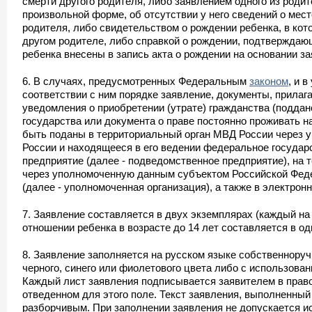
смерти другого родителя, либо заявлением одного из роди
произвольной форме, об отсутствии у него сведений о мес
родителя, либо свидетельством о рождении ребенка, в кот
другом родителе, либо справкой о рождении, подтверждающ
ребенка внесены в запись акта о рождении на основании з
6. В случаях, предусмотренных Федеральным
законом
, и 
соответствии с ним порядке заявление, документы, прилага
уведомления о приобретении (утрате) гражданства (поддан
государства или документа о праве постоянно проживать на
быть поданы в территориальный орган МВД России через
России и находящееся в его ведении федеральное государ
предприятие (далее - подведомственное предприятие), на т
через уполномоченную данным субъектом Российской Фед
(далее - уполномоченная организация), а также в электрон
7. Заявление составляется в двух экземплярах (каждый на 
отношении ребенка в возрасте до 14 лет составляется в о
8. Заявление заполняется на русском языке собственноруч
черного, синего или фиолетового цвета либо с использова
Каждый лист заявления подписывается заявителем в право
отведенном для этого поле. Текст заявления, выполненный
разборчивым. При заполнении заявления не допускается 