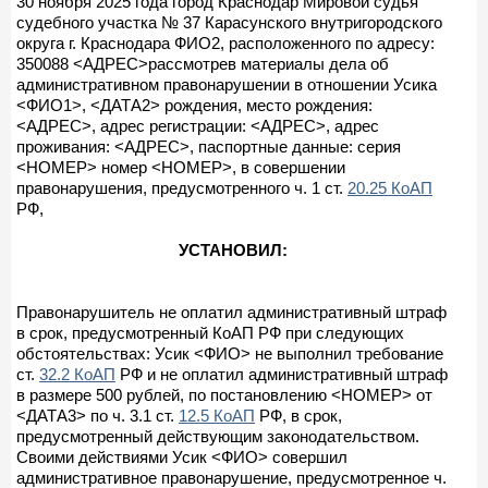
30 ноября 2025 года город Краснодар Мировой судья
судебного участка № 37 Карасунского внутригородского
округа г. Краснодара ФИО2, расположенного по адресу:
350088 <АДРЕС>рассмотрев материалы дела об
административном правонарушении в отношении Усика
<ФИО1>, <ДАТА2> рождения, место рождения:
<АДРЕС>, адрес регистрации: <АДРЕС>, адрес
проживания: <АДРЕС>, паспортные данные: серия
<НОМЕР> номер <НОМЕР>, в совершении
правонарушения, предусмотренного ч. 1 ст.
20.25 КоАП
РФ,
УСТАНОВИЛ:
Правонарушитель не оплатил административный штраф
в срок, предусмотренный КоАП РФ при следующих
обстоятельствах: Усик <ФИО> не выполнил требование
ст.
32.2 КоАП
РФ и не оплатил административный штраф
в размере 500 рублей, по постановлению <НОМЕР> от
<ДАТА3> по ч. 3.1 ст.
12.5 КоАП
РФ, в срок,
предусмотренный действующим законодательством.
Своими действиями Усик <ФИО> совершил
административное правонарушение, предусмотренное ч.