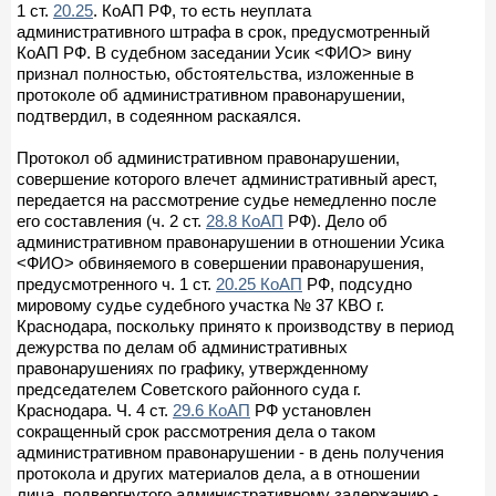
1 ст.
20.25
. КоАП РФ, то есть неуплата
административного штрафа в срок, предусмотренный
КоАП РФ. В судебном заседании Усик <ФИО> вину
признал полностью, обстоятельства, изложенные в
протоколе об административном правонарушении,
подтвердил, в содеянном раскаялся.
Протокол об административном правонарушении,
совершение которого влечет административный арест,
передается на рассмотрение судье немедленно после
его составления (ч. 2 ст.
28.8 КоАП
РФ). Дело об
административном правонарушении в отношении Усика
<ФИО> обвиняемого в совершении правонарушения,
предусмотренного ч. 1 ст.
20.25 КоАП
РФ, подсудно
мировому судье судебного участка № 37 КВО г.
Краснодара, поскольку принято к производству в период
дежурства по делам об административных
правонарушениях по графику, утвержденному
председателем Советского районного суда г.
Краснодара. Ч. 4 ст.
29.6 КоАП
РФ установлен
сокращенный срок рассмотрения дела о таком
административном правонарушении - в день получения
протокола и других материалов дела, а в отношении
лица, подвергнутого административному задержанию -