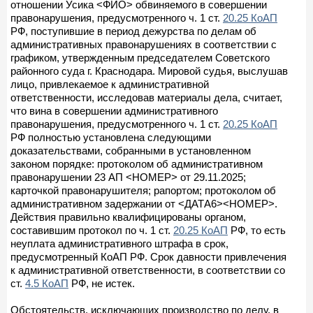
отношении Усика <ФИО> обвиняемого в совершении
правонарушения, предусмотренного ч. 1 ст.
20.25 КоАП
РФ, поступившие в период дежурства по делам об
административных правонарушениях в соответствии с
графиком, утвержденным председателем Советского
районного суда г. Краснодара. Мировой судья, выслушав
лицо, привлекаемое к административной
ответственности, исследовав материалы дела, считает,
что вина в совершении административного
правонарушения, предусмотренного ч. 1 ст.
20.25 КоАП
РФ полностью установлена следующими
доказательствами, собранными в установленном
законом порядке: протоколом об административном
правонарушении 23 АП <НОМЕР> от 29.11.2025;
карточкой правонарушителя; рапортом; протоколом об
административном задержании от <ДАТА6><НОМЕР>.
Действия правильно квалифицированы органом,
составившим протокол по ч. 1 ст.
20.25 КоАП
РФ, то есть
неуплата административного штрафа в срок,
предусмотренный КоАП РФ. Срок давности привлечения
к административной ответственности, в соответствии со
ст.
4.5 КоАП
РФ, не истек.
Обстоятельств, исключающих производство по делу, в