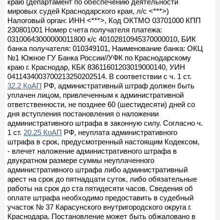
краю (департамент по обеспечению деятельности
мировых судей Краснодарского края, л/с <***>)
Налоговый орган: ИНН <***>, Код ОКТМО 03701000 КПП
230801001 Номер счета получателя платежа:
03100643000000011800 к/с 40102810945370000010, БИК
банка получателя: 010349101, Наименование банка: ОКЦ
№1 Южное ГУ Банка России//УФК по Краснодарскому
краю г. Краснодар, КБК 83611601203019000140, УИН
0411434003700213250202514. В соответствии с ч. 1 ст.
32.2 КоАП
РФ, административный штраф должен быть
уплачен лицом, привлеченным к административной
ответственности, не позднее 60 (шестидесяти) дней со
дня вступления постановления о наложении
административного штрафа в законную силу. Согласно ч.
1 ст.
20.25 КоАП
РФ, неуплата административного
штрафа в срок, предусмотренный настоящим Кодексом,
- влечет наложение административного штрафа в
двукратном размере суммы неуплаченного
административного штрафа либо административный
арест на срок до пятнадцати суток, либо обязательные
работы на срок до ста пятидесяти часов. Сведения об
оплате штрафа необходимо предоставить в судебный
участок № 37 Карасунского внутригородского округа г.
Краснодара. Постановление может быть обжаловано в