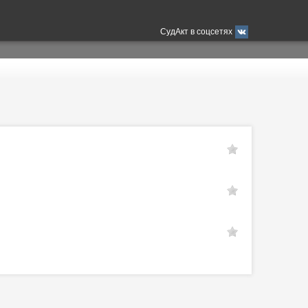
СудАкт в соцсетях