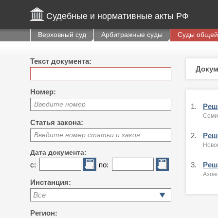
Судебные и нормативные акты РФ
Верховный суд
Арбитражные суды
Суды общей
Текст документа:
Докум
Номер:
Введите номер
1.
Реше
Семи
Статья закона:
Введите номер статьи и закон
2.
Реше
Ново
Дата документа:
с:
по:
3.
Реше
Азовс
Инстанция:
Все
Регион: