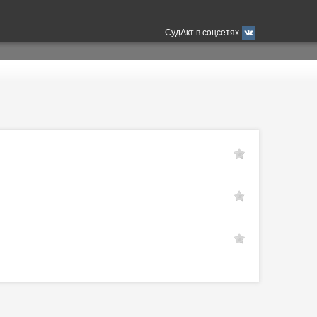
СудАкт в соцсетях