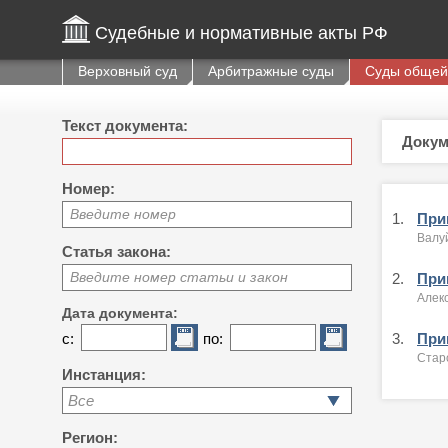
Судебные и нормативные акты РФ
Верховный суд
Арбитражные суды
Суды общей
Текст документа:
Докум
Номер:
Введите номер
1.
Приг
Валуй
Статья закона:
Введите номер статьи и закон
2.
Приг
Алекс
Дата документа:
с:
по:
3.
Приг
Старо
Инстанция:
Все
Регион: