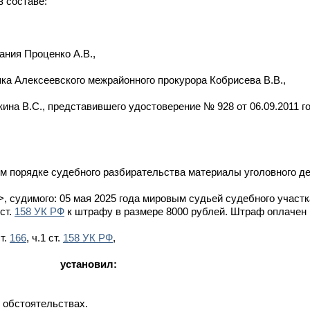
 составе:
ания Проценко А.В.,
ка Алексеевского межрайонного прокурора Кобрисева В.В.,
ина В.С., представившего удостоверение № 928 от 06.09.2011 г
м порядке судебного разбирательства материалы уголовного д
 судимого: 05 мая 2025 года мировым судьей судебного участ
ст.
158 УК РФ
к штрафу в размере 8000 рублей. Штраф оплачен 1
т.
166
, ч.1 ст.
158 УК РФ
,
установил:
 обстоятельствах.