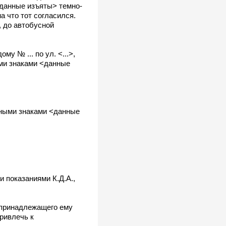
<данные изъяты> темно-
а что тот согласился.
 до автобусной
у № ... по ул. <...>,
ыми знаками <данные
нными знаками <данные
 показаниями К.Д.А.,
 принадлежащего ему
привлечь к