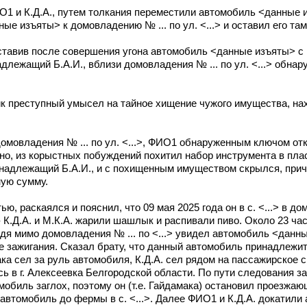
ФИО1 и К.Д.А., путем толкания переместили автомобиль <данные 
 изъяты> к домовладению № ... по ул. <...> и оставил его там
 оставив после совершения угона автомобиль <данные изъяты> 
лежащий Б.А.И., вблизи домовладения № ... по ул. <...> обнар
к преступный умысел на тайное хищение чужого имущества, на
домовладения № ... по ул. <...>, ФИО1 обнаруженным ключом о
но, из корыстных побуждений похитил набор инструмента в пла
надлежащий Б.А.И., и с похищенным имуществом скрылся, прич
ную сумму.
 раскаялся и пояснил, что 09 мая 2025 года он в с. <...> в д
 - К.Д.А. и М.К.А. жарили шашлык и распивали пиво. Около 23 ч
оходя мимо домовладения № ... по <...> увидел автомобиль <данн
е зажигания. Сказал брату, что данный автомобиль принадлежит 
ка сел за руль автомобиля, К.Д.А. сел рядом на пассажирское с
 в г. Алексеевка Белгородской области. По пути следования за
обиль заглох, поэтому он (т.е. Гайдамака) остановил проезжа
автомобиль до фермы в с. <...>. Далее ФИО1 и К.Д.А. докатили