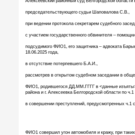
Алексеевский районный суд Белгородской области в
председательствующего судьи Шаповалова С.В.,
при ведении протокола секретарем судебного засед
с участием государственного обвинителя – помощни
подсудимого ФИО1, его защитника – адвоката Барык
18.06.2025 года,
в отсутствие потерпевшего Б.А.И.,
рассмотрев в открытом судебном заседании в обще
ФИО1, родившегося ДД.ММ.ГГГГ в <данные изъяты>,
района и г. Алексеевка Белгородской области по ч.1 
в совершении преступлений, предусмотренных ч.1 с
ФИО1 совершил угон автомобиля и кражу, при таких