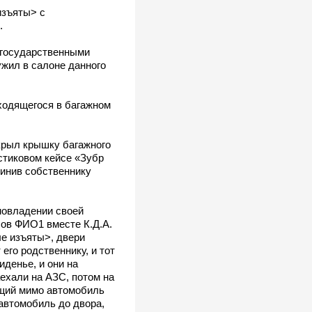
изъяты> с
.
с государственными
ужил в салоне данного
ходящегося в багажном
ткрыл крышку багажного
стиковом кейсе «Зубр
инив собственнику
омовладении своей
асов ФИО1 вместе К.Д.А.
ые изъяты>, двери
его родственнику, и тот
иденье, и они на
ехали на АЗС, потом на
ющий мимо автомобиль
 автомобиль до двора,