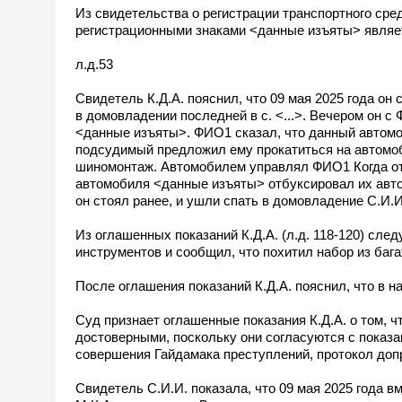
Из свидетельства о регистрации транспортного сре
регистрационными знаками <данные изъяты> являет
л.д.53
Свидетель К.Д.А. пояснил, что 09 мая 2025 года о
в домовладении последней в с. <...>. Вечером он с 
<данные изъяты>. ФИО1 сказал, что данный автомоб
подсудимый предложил ему прокатиться на автомоби
шиномонтаж. Автомобилем управлял ФИО1 Когда от
автомобиля <данные изъяты> отбуксировал их автом
он стоял ранее, и ушли спать в домовладение С.И.И
Из оглашенных показаний К.Д.А. (л.д. 118-120) сле
инструментов и сообщил, что похитил набор из баг
После оглашения показаний К.Д.А. пояснил, что в 
Суд признает оглашенные показания К.Д.А. о том, 
достоверными, поскольку они согласуются с показ
совершения Гайдамака преступлений, протокол допро
Свидетель С.И.И. показала, что 09 мая 2025 года вм