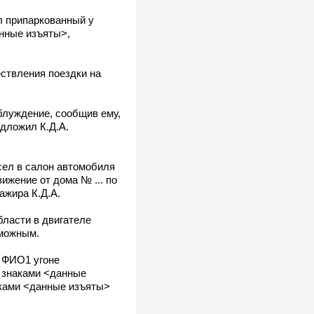
ел припаркованный у
нные изъяты>,
ствления поездки на
блуждение, сообщив ему,
дложил К.Д.А.
 сел в салон автомобиля
ижение от дома № ... по
ажира К.Д.А.
бласти в двигателе
зможным.
м ФИО1 угоне
и знаками <данные
ками <данные изъяты>