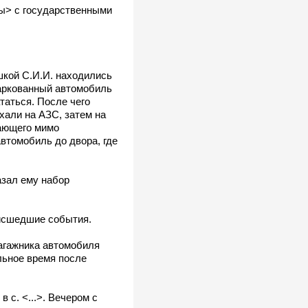
ты> с государственными
шкой С.И.И. находились
ипаркованный автомобиль
таться. После чего
хали на АЗС, затем на
ающего мимо
втомобиль до двора, где
азал ему набор
оисшедшие события.
багажника автомобиля
льное время после
 с. <...>. Вечером с