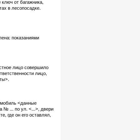
е ключ от багажника,
тах в лесопосадке.
лена: показаниями
естное лицо совершило
ответственности лицо,
ты>.
томобиль <данные
 ... по ул. <...>, двери
е, где он его оставлял,