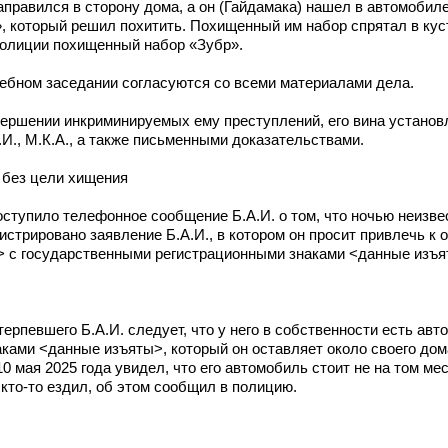
направился в сторону дома, а он (Гайдамака) нашел в автомобил
, который решил похитить. Похищенный им набор спрятал в кус
полиции похищенный набор «Зубр».
ебном заседании согласуются со всеми материалами дела.
вершении инкриминируемых ему преступлений, его вина установ
И.И., М.К.А., а также письменными доказательствами.
 без цели хищения
оступило телефонное сообщение Б.А.И. о том, что ночью неизв
гистрировано заявление Б.А.И., в котором он просит привлечь к 
> с государственными регистрационными знаками <данные изъя
ерпевшего Б.А.И. следует, что у него в собственности есть ав
ми <данные изъяты>, который он оставляет около своего дома №
0 мая 2025 года увидел, что его автомобиль стоит не на том мест
 кто-то ездил, об этом сообщил в полицию.