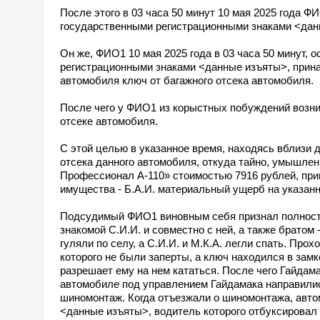
После этого в 03 часа 50 минут 10 мая 2025 года 
государственными регистрационными знаками <данные
Он же, ФИО1 10 мая 2025 года в 03 часа 50 минут,
регистрационными знаками <данные изъяты>, принад
автомобиля ключ от багажного отсека автомобиля.
После чего у ФИО1 из корыстных побуждений возни
отсеке автомобиля.
С этой целью в указанное время, находясь вблизи 
отсека данного автомобиля, откуда тайно, умышлен
Профессионал А-110» стоимостью 7916 рублей, при
имущества - Б.А.И. материальный ущерб на указан
Подсудимый ФИО1 виновным себя признал полностью,
знакомой С.И.И. и совместно с ней, а также братом
гуляли по селу, а С.И.И. и М.К.А. легли спать. Пр
которого не были заперты, а ключ находился в замк
разрешает ему на нем кататься. После чего Гайдама
автомобиле под управлением Гайдамака направились
шиномонтаж. Когда отъезжали о шиномонтажа, автом
<данные изъяты>, водитель которого отбуксировал 