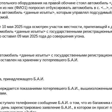
котельного оборудования на правой обочине стоял автомобиль 
 из них (ФИО1) попросил отбуксировать автомобиль в с. <...>, н
м автомобиль <данные изъяты>, которым управлял подсудимый,
омой.
10 мая 2025 года осмотрен участок местности, прилегающей к дом
втомобиль <данные изъяты> с государственными регистрационн
о оставил 09 мая 2025 года до совершения угона.
 автомобиль <данные изъяты> с государственными регистрацио
оставлен на хранении у потерпевшего Б.А.И.
а, принадлежащего Б.А.И.
ерждается показаниями потерпевшего Б.А.И., вышеизложенными
ами.
оступило телефонное сообщение Б.А.И. о том, что из багажника
 день зарегистрировано заявление Б.А.И., в котором он просит 