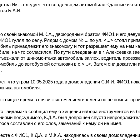
дства № ... следует, что владельцем автомобиля <данные изъя
ся Б.А.И.
н со своей знакомой М.К.А., двоюродным братом ФИО1 и его деву
ФИО1 гулял по селу. Рядом с домом № ... по ул. <...> стоял пр
иль принадлежит его знакомому и тот разрешает ему на нем ка
ле, на что согласился. По пути следования в г. Алексеевка зае
ъезжали от шиномонтажа автомобиль заглох, водитель проезж
обиль до автобусной остановки в с.<...>. Затем они докатили а
.
дует, что утром 10.05.2025 года в домовладении С.И.И. ФИО1 пок
ажника автомобиля.
настоящее время в связи с истечением времени он не помнит пр
что Гайдамака сообщил ему о хищении набора инструментов из 
аниями подсудимого, К.Д.А. был допрошен спустя непродолжите
са составлен с его слов, замечаний к нему он не имел.
есте с ФИО1, К.Д.А. и М.К.А. находилась в своем домовладении в