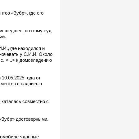
нтов «Зубр», где его
оисшедшее, поэтому суд
ми.
И.И., где находился и
ночевать у С.И.И. Около
 с. <...> к домовладению
 10.05.2025 года от
рументов с надписью
 каталась совместно с
 «Зубр» достоверными,
втомобиле <данные