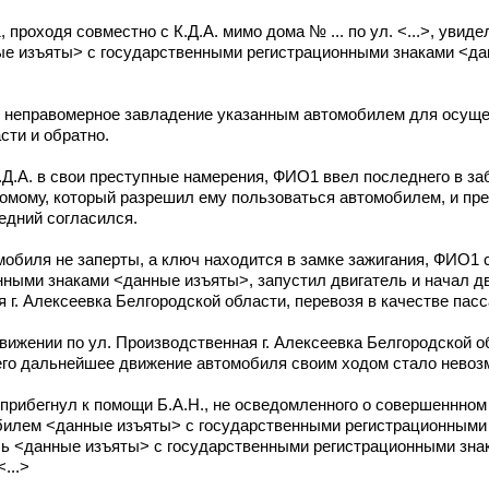
 проходя совместно с К.Д.А. мимо дома № ... по ул. <...>, увид
ые изъяты> с государственными регистрационными знаками <да
ь неправомерное завладение указанным автомобилем для осуще
сти и обратно.
Д.А. в свои преступные намерения, ФИО1 ввел последнего в за
омому, который разрешил ему пользоваться автомобилем, и пре
едний согласился.
омобиля не заперты, а ключ находится в замке зажигания, ФИО1
ными знаками <данные изъяты>, запустил двигатель и начал дв
я г. Алексеевка Белгородской области, перевозя в качестве пасс
движении по ул. Производственная г. Алексеевка Белгородской о
чего дальнейшее движение автомобиля своим ходом стало нево
1 прибегнул к помощи Б.А.Н., не осведомленного о совершеннно
мобилем <данные изъяты> с государственными регистрационным
ь <данные изъяты> с государственными регистрационными зна
...>