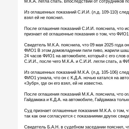
М.К.А. легла спать. Впоследствии от сотрудников 
Из оглашенных показаний С.И.И. (л.д. 109-110) сле
взял ей не пояснил.
После оглашения показаний С.И.И. пояснила, что 
признает её оглашенные показания о том, что ФИО1
Свидетель М.К.А. пояснила, что 09 мая 2025 года она
ФИО1 В этом домовладении пили пиво, жарили шашлы
24 часов ФИО1 на автомобиле, который с его слов он 
С.И.И., после чего М.К.А. и С.И.И. легли спать, а 
Из оглашенных показаний М.К.А. (л.д. 105-106) следу
ФИО1 узнала, что он с К.Д.А. ночью катался на ав
«Зубр», где он его взял, ей не известно.
После оглашения показаний М.К.А. пояснила, что о
Гайдамака и К.Д.А. на автомобиле, Гайдамака только
Суд признает оглашенные показания М.К.А. о том, 
так как они согласуются с показаниями других свид
Свидетель Б.А.Н. в судебном заседании пояснил, чт