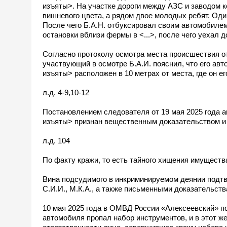
изъяты>. На участке дороги между АЗС и заводом 
вишневого цвета, а рядом двое молодых ребят. Один
После чего Б.А.Н. отбуксировал своим автомобиле
остановки вблизи фермы в <...>, после чего уехал д
Согласно протоколу осмотра места происшествия от 
участвующий в осмотре Б.А.И. пояснил, что его а
изъяты> расположен в 10 метрах от места, где он ег
л.д. 4-9,10-12
Постановлением следователя от 19 мая 2025 года
изъяты> признан вещественным доказательством и 
л.д. 104
По факту кражи, то есть тайного хищения имуществ
Вина подсудимого в инкриминируемом деянии подтв
С.И.И., М.К.А., а также письменными доказательств
10 мая 2025 года в ОМВД России «Алексеевский» п
автомобиля пропал набор инструментов, и в этот же