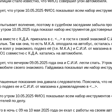
полиции стало известно, что ФИО1 совершил угон автомобиля.
дует, что утром 10.05.2025 ФИО1 показывал всем набор инструме
испытывает волнение, поэтому в судебном заседании забыла пр
 утром 10.05.2025 года показал набор инструментов достоверны
 вместе с К.Д.А. приехала в с. <...> в гости к своей знакомой С.
к. Так как она, то есть М.К.А. опоздала на автобус, осталась 
взял у знакомого, подвез её (т.е. М.К.А.) и С.И.И. от магазина в
ФИО1 совместно с К.Д.А. катались на автомобиле.
ет, что вечером 09.05.2025 года она и С.И.И. легли спать. Утром
томобиле своего знакомого. Гайдамака показывал им набор инст
глашенные показания она давала следователю. Пояснила, что не
 подвез ее и С.И.И. от магазина к домовладению в <...>.
что утром 10.05.2025 ФИО1 показывал всем набор инструментов
етелей по делу.
о в ночь с 09 на 10 мая 2025 года он ехал с работы на своем а