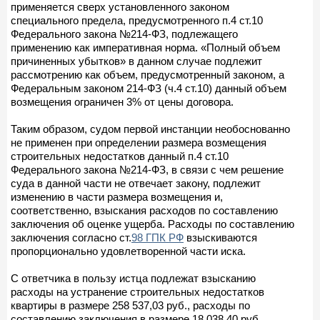
применяется сверх установленного законом
специального предела, предусмотренного п.4 ст.10
Федерального закона №214-ФЗ, подлежащего
применению как императивная норма. «Полный объем
причиненных убытков» в данном случае подлежит
рассмотрению как объем, предусмотренный законом, а
Федеральным законом 214-ФЗ (ч.4 ст.10) данный объем
возмещения ограничен 3% от цены договора.
Таким образом, судом первой инстанции необоснованно
не применен при определении размера возмещения
строительных недостатков данный п.4 ст.10
Федерального закона №214-ФЗ, в связи с чем решение
суда в данной части не отвечает закону, подлежит
изменению в части размера возмещения и,
соответственно, взыскания расходов по составлению
заключения об оценке ущерба. Расходы по составлению
заключения согласно ст.
98 ГПК РФ
взыскиваются
пропорционально удовлетворенной части иска.
С ответчика в пользу истца подлежат взысканию
расходы на устранение строительных недостатков
квартиры в размере 258 537,03 руб., расходы по
составлению заключения в размере 18 038,40 руб.,