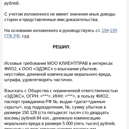
рублей.
С учетом изложенного не имеют значения иные доводы
сторон и представленные ими доказательства.
На основании изложенного и руководствуясь ст.
194
-
199
ГПК РФ
, суд
РЕШИЛ:
Исковые требования МОО КЛИЕНТПРАВ в интересах
ФИО2, к ООО «ЭДЭКС» о взыскании убытков,
неустойки, денежной компенсации морального вреда,
штрафа, удовлетворить частично.
Взыскать с Общества с ограниченной ответственностью
«ЭДЭКС», ОГРН: <***>, ИНН: <***>, в пользу ФИО2,
паспорт гражданина РФ №, выдан <дата><данные
скрыты>, код подразделения, №, сумму убытков в
размере 150 128 (сто пятьдесят тысяч сто двадцать
восемь) рублей 84 коп., денежную компенсацию
морального вреда в размере 5 000 (пять тысяч) рублей,
проценты за пользование чужими денежными