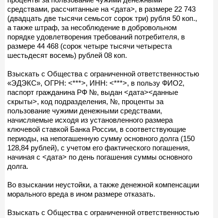
средствами, рассчитанные на <дата>, в размере 22 743
(двадцать две тысячи семьсот сорок три) рубля 50 коп.,
а также штраф, за несоблюдение в добровольном
порядке удовлетворения требований потребителя, в
размере 44 468 (сорок четыре тысячи четыреста
шестьдесят восемь) рублей 08 коп.
Взыскать с Общества с ограниченной ответственностью
«ЭДЭКС», ОГРН: <***>, ИНН: <***>, в пользу ФИО2,
паспорт гражданина РФ №, выдан <дата><данные
скрыты>, код подразделения, №, проценты за
пользование чужими денежными средствами,
начисляемые исходя из установленного размера
ключевой ставкой Банка России, в соответствующие
периоды, на непогашенную сумму основного долга (150
128,84 рублей), с учетом его фактического погашения,
начиная с <дата> по день погашения суммы основного
долга.
Во взыскании неустойки, а также денежной компенсации
морального вреда в ином размере отказать.
Взыскать с Общества с ограниченной ответственностью