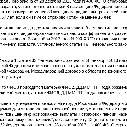
дерального закона от 28 декабря 2013 года N 400-ФЗ "О страховы
озраста, установленного статьей 8 настоящего Федерального за
та в размере не менее 30 женщинам, родившим трех детей и в
57 лет, если они имеют страховой стаж не менее 15 лет.
питавшие их до достижения ими возраста 8 лет, достигшие возр
и величины индивидуального пенсионного коэффициента в размер
го закона от 28 декабря 2013 года N 400-ФЗ "О страховых пенс
тижения возраста, установленного статьей 8 Федерального зако
2 части 1 статьи 32 Федерального закона от 28 декабря 2013 го
кой Федерации или иностранного государства) значения не имее
ой Федерации. Международный договор в области пенсионного
тсутствует.
, что ФИО3 приходится матерью ФИО2, ДД.ММ.ГГГГ года рожден
и Узбекистан, а также ФИО6, ДД.ММ.ГГГГ года рождения, <...>
ментов утвержден приказом Минтруда Российской Федерации от 
димых для установления страховой пенсии, установления и пер
ом повышения фиксированной выплаты к страховой пенсии, наз
енсионному обеспечению", согласно пункту 12 (в) которого для
 32 Федерального закона от 28 декабря 2013 г. N 400-ФЗ "О стра