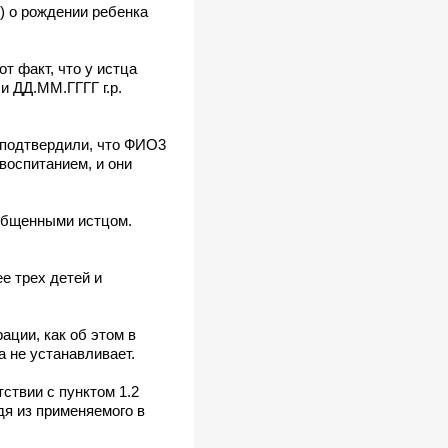
) о рождении ребенка
т факт, что у истца
и ДД.ММ.ГГГГ г.р.
 подтвердили, что ФИО3
 воспитанием, и они
ообщенными истцом.
е трех детей и
ации, как об этом в
а не устанавливает.
ствии с пунктом 1.2
дя из применяемого в