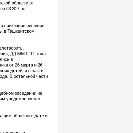
гской области от
ь на ОСФР по
 о признании решения
бы в Ташкентском
влетворить,
ения, ДД.ММ.ГГГГ года
лись в
ика от 26 марта и 26
оих детей, и в части
ода. В остальной части
дебном заседании не
вым уведомлением о
жащим образом о дате и
дставленные