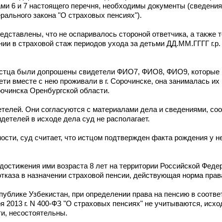
ми 6 и 7 настоящего перечня, необходимы документы (сведения
дерального закона "О страховых пенсиях").
ставлены, что не оспаривалось стороной ответчика, а также то
ии в страховой стаж периодов ухода за детьми ДД.ММ.ГГГГ г.р. 
у истца были допрошены свидетели ФИО7, ФИО8, ФИО9, которые
ети вместе с нею проживали в г. Сорочинске, она занималась их
очинска Оренбургской области.
детелей. Они согласуются с материалами дела и сведениями, с
детелей в исходе дела суд не располагает.
сти, суд считает, что истцом подтвержден факта рождения у не
достижения ими возраста 8 лет на территории Российской Федер
отказа в назначении страховой пенсии, действующая норма прав
публике Узбекистан, при определении права на пенсию в соответ
ря 2013 г. N 400-ФЗ "О страховых пенсиях" не учитываются, исхо
и, несостоятельны.