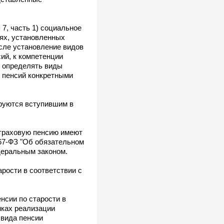
7, часть 1) социальное
аях, установленных
исле установление видов
ий, к компетенции
е определять виды
ы пенсий конкретными
ируются вступившим в
 страховую пенсию имеют
167-ФЗ "Об обязательном
деральным законом.
рости в соответствии с
нсии по старости в
амках реализации
 вида пенсии