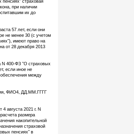
х пенсиях" страховая
кона, при наличии
оспитавшим их до
аста 57 лет, если они
е не менее 30 (с учетом
иях"), имеют право на
на от 28 декабря 2013
да N 400-ФЗ "О страховых
т, если иное не
 обеспечения между
ия, ФИО4, ДД.ММ.ГГГГ
.
4 августа 2021 г. N
ерасчета размера
начения накопительной
 назначения страховой
ховых пенсиях" в