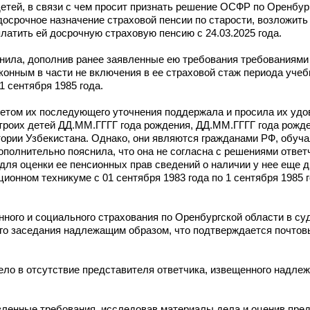
детей, в связи с чем просит признать решение ОСФР по Оренбур
а досрочное назначение страховой пенсии по старости, возложит
латить ей досрочную страховую пенсию с 24.03.2025 года.
нила, дополнив ранее заявленные ею требования требованиями
аконным в части не включения в ее страховой стаж периода уче
1 сентября 1985 года.
етом их последующего уточнения поддержала и просила их удо
 троих детей ДД.ММ.ГГГГ года рождения, ДД.ММ.ГГГГ года рожд
ории Узбекистана. Однако, они являются гражданами РФ, обуча
полнительно пояснила, что она не согласна с решениями ответч
 для оценки ее пенсионных прав сведений о наличии у нее еще дв
онном техникуме с 01 сентября 1983 года по 1 сентября 1985 г
ного и социального страхования по Оренбургской области в су
ого заседания надлежащим образом, что подтверждается почто
ло в отсутствие представителя ответчика, извещенного надле
вленные требования, исследовав материалы дела и оценив пре