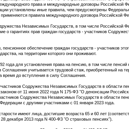
ждународного права и международные договоры Российской Фе
ции установлены иные правила, чем предусмотрены Федеральн
", применяются правила международного договора Российской Ф
одружества Независимых Государств, в том числе Российской Ф
ие о гарантиях прав граждан государств - участников Содруже
, пенсионное обеспечение граждан государств - участников это
дарства, на территории которого они проживают.
992 года для установления права на пенсию, в том числе пенсий
ов Соглашения учитывается трудовой стаж, приобретенный на те
а время до вступления в силу Соглашения.
 участников Содружества Независимых Государств в области пе
законом от 11 июня 2022 года N 175-ФЗ "О денонсации Российс
участников Содружества Независимых Государств в области пен
Федерации с другими участниками с 01 января 2023 года.
тарости имеют лица, достигшие возраста 65 и 60 лет (соответс
 28 декабря 2013 года N 400-ФЗ "О страховых пенсиях").