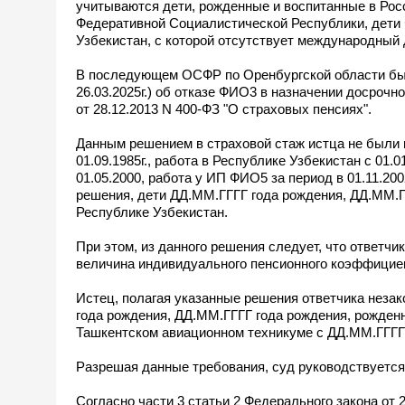
учитываются дети, рожденные и воспитанные в Рос
Федеративной Социалистической Республики, дети 
Узбекистан, с которой отсутствует международный 
В последующем ОСФР по Оренбургской области было
26.03.2025г.) об отказе ФИО3 в назначении досрочной
от 28.12.2013 N 400-ФЗ "О страховых пенсиях".
Данным решением в страховой стаж истца не были в
01.09.1985г., работа в Республике Узбекистан с 01.01.
01.05.2000, работа у ИП ФИО5 за период в 01.11.2002
решения, дети ДД.ММ.ГГГГ года рождения, ДД.ММ.Г
Республике Узбекистан.
При этом, из данного решения следует, что ответч
величина индивидуального пенсионного коэффициент
Истец, полагая указанные решения ответчика незак
года рождения, ДД.ММ.ГГГГ года рождения, рожденн
Ташкентском авиационном техникуме с ДД.ММ.ГГГГ
Разрешая данные требования, суд руководствуетс
Согласно части 3 статьи 2 Федерального закона от 