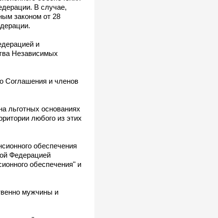
дерации. В случае,
ым законом от 28
едерации.
едерацией и
ства Независимых
го Соглашения и членов
 на льготных основаниях
рритории любого из этих
нсионного обеспечения
кой Федерацией
сионного обеспечения" и
твенно мужчины и