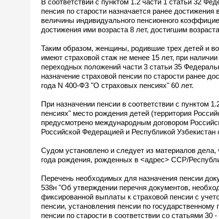
В соответствии с пунктом 1.2 части 1 статьи 32 Фе
пенсия по старости назначается ранее достижения в
величины индивидуального пенсионного коэффициен
достижения ими возраста 8 лет, достигшим возраста 
Таким образом, женщины, родившие трех детей и вос
имеют страховой стаж не менее 15 лет, при наличи
переходных положений части 3 статьи 35 Федерально
назначение страховой пенсии по старости ранее дос
года N 400-ФЗ "О страховых пенсиях" 60 лет.
При назначении пенсии в соответствии с пунктом 1.
пенсиях" место рождения детей (территория Российс
предусмотрено международным договором Российск
Российской Федерацией и Республикой Узбекистан о
Судом установлено и следует из материалов дела
года рождения, рожденных в <адрес> ССР/Республик
Перечень необходимых для назначения пенсии доку
538н "Об утверждении перечня документов, необхо
фиксированной выплаты к страховой пенсии с учет
пенсии, установления пенсии по государственному п
пенсии по старости в соответствии со статьями 30 -