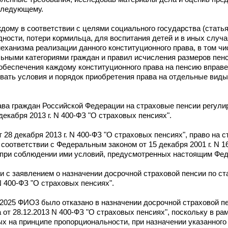
 следующему.
дому в соответствии с целями социального государства (статья 
дности, потери кормильца, для воспитания детей и в иных случ
 механизма реализации данного конституционного права, в том ч
льными категориями граждан и правил исчисления размеров пенс
ях обеспечения каждому конституционного права на пенсию вправ
ивать условия и порядок приобретения права на отдельные вид
ава граждан Российской Федерации на страховые пенсии регул
декабря 2013 г. N 400-ФЗ "О страховых пенсиях".
 от 28 декабря 2013 г. N 400-ФЗ "О страховых пенсиях", право на
соответствии с Федеральным законом от 15 декабря 2001 г. N 
, при соблюдении ими условий, предусмотренных настоящим Фе
с заявлением о назначении досрочной страховой пенсии по ста
 N 400-ФЗ "О страховых пенсиях".
2025 ФИО3 было отказано в назначении досрочной страховой пе
она от 28.12.2013 N 400-ФЗ "О страховых пенсиях", поскольку в р
 на принципе пропорциональности, при назначении указанного