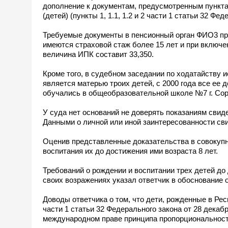
дополнение к документам, предусмотренным пункта
(детей) (пункты 1, 1.1, 1.2 и 2 части 1 статьи 32 Фе
Требуемые документы в пенсионный орган ФИО3 пред
имеются страховой стаж более 15 лет и при включен
величина ИПК составит 33,350.
Кроме того, в судебном заседании по ходатайств
является матерью троих детей, с 2000 года все ее д
обучались в общеобразовательной школе №7 г. Сор
У суда нет оснований не доверять показаниям сви
Данными о личной или иной заинтересованности сви
Оценив представленные доказательства в совокупно
воспитания их до достижения ими возраста 8 лет.
Требований о рождении и воспитании трех детей до 
своих возражениях указал ответчик в обоснование 
Доводы ответчика о том, что дети, рожденные в Рес
части 1 статьи 32 Федерального закона от 28 декаб
международном праве принципа пропорциональност