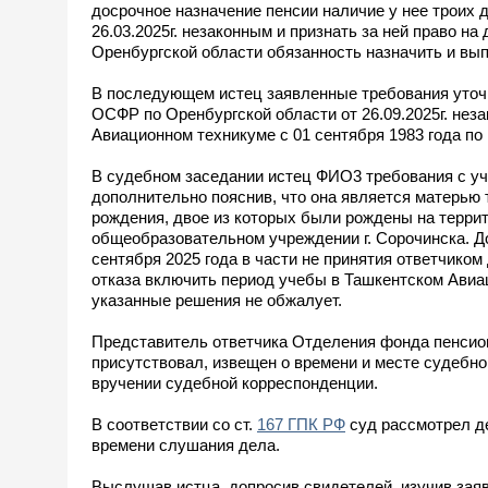
досрочное назначение пенсии наличие у нее троих 
26.03.2025г. незаконным и признать за ней право н
Оренбургской области обязанность назначить и вып
В последующем истец заявленные требования уточ
ОСФР по Оренбургской области от 26.09.2025г. нез
Авиационном техникуме с 01 сентября 1983 года по 
В судебном заседании истец ФИО3 требования с уч
дополнительно пояснив, что она является матерью
рождения, двое из которых были рождены на террит
общеобразовательном учреждении г. Сорочинска. До
сентября 2025 года в части не принятия ответчиком
отказа включить период учебы в Ташкентском Авиаци
указанные решения не обжалует.
Представитель ответчика Отделения фонда пенсион
присутствовал, извещен о времени и месте судебн
вручении судебной корреспонденции.
В соответствии со ст.
167 ГПК РФ
суд рассмотрел де
времени слушания дела.
Выслушав истца, допросив свидетелей, изучив зая