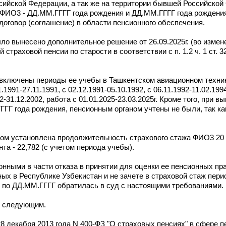
сийской Федерации, а так же на территории бывшей Российской
ФИО3 - ДД.ММ.ГГГГ года рождения и ДД.ММ.ГГГГ года рождени
договор (соглашение) в области пенсионного обеспечения.
 вынесено дополнительное решение от 26.09.2025г. (во измен
 страховой пенсии по старости в соответствии с п. 1.2 ч. 1 ст. 
ключены периоды ее учебы в Ташкентском авиационном техникум
1991-27.11.1991, с 02.12.1991-05.10.1992, с 06.11.1992-11.02.1994г
-31.12.2002, работа с 01.01.2025-23.03.2025г. Кроме того, при в
ГГГ года рождения, пенсионным органом учтены не были, так к
иком установлена продолжительность страхового стажа ФИО3 20 
а - 22,782 (с учетом периода учебы).
онными в части отказа в принятии для оценки ее пенсионных п
ых в Республике Узбекистан и не зачете в страховой стаж пери
 по ДД.ММ.ГГГГ обратилась в суд с настоящими требованиями.
я следующим.
28 декабря 2013 года N 400-ФЗ "О страховых пенсиях" в сфере 