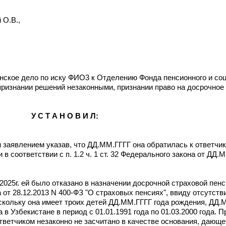
 О.В.,
нское дело по иску ФИО3 к Отделению Фонда пенсионного и со
ризнании решений незаконными, признании право на досрочное 
У С Т А Н О В И Л:
заявлением указав, что ДД.ММ.ГГГГ она обратилась к ответчик
 в соответствии с п. 1.2 ч. 1 ст. 32 Федерального закона от ДД
025г. ей было отказано в назначении досрочной страховой пенс
на от 28.12.2013 N 400-ФЗ "О страховых пенсиях", ввиду отсутств
скольку она имеет троих детей ДД.ММ.ГГГГ года рождения, ДД.
 в Узбекистане в период с 01.01.1991 года по 01.03.2000 года.
ответчиком незаконно не засчитано в качестве основания, дающе