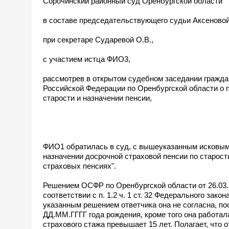
Сорочинский районный суд Оренбургской области
в составе председательствующего судьи Аксеновой
при секретаре Сударевой О.В.,
с участием истца ФИО3,
рассмотрев в открытом судебном заседании гражда
Российской Федерации по Оренбургской области о п
старости и назначении пенсии,
ФИО1 обратилась в суд, с вышеуказанным исковым 
назначении досрочной страховой пенсии по старости
страховых пенсиях".
Решением ОСФР по Оренбургской области от 26.03.2
соответствии с п. 1.2 ч. 1 ст. 32 Федерального зако
указанным решением ответчика она не согласна, по
ДД.ММ.ГГГГ года рождения, кроме того она работала
страхового стажа превышает 15 лет. Полагает, что 