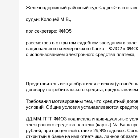
Железнодорожный районный суд <адрес> в составе
судьи: Колоцей М.В.,
при секретаре: ФИО5
рассмотрев в открытом судебном заседании в зале
национального коммерческого банка – ФИО2 к ФИО3
с использованием электронного средства платежа,
Представитель истца обратился с иском (уточнённы
договору потребительского кредита, предоставляем
Требования мотивированы тем, что кредитный дого
условий. Общие условия устанавливаются кредитор
ДД.ММ.ГГГГ ФИО3 подписала индивидуальные услов
электронного средства платежа (карты) №. Банк п
рублей, при процентной ставке 29,9% годовых. Сог
открытый в банке на имя ответчика, данное обязат