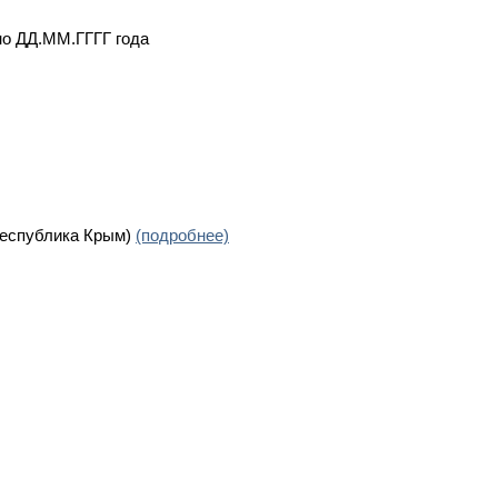
но ДД.ММ.ГГГГ года
Республика Крым)
(подробнее)