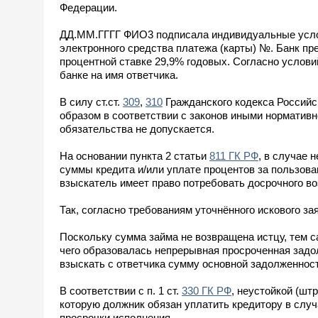
Федерации.
ДД.ММ.ГГГГ ФИО3 подписала индивидуальные услов
электронного средства платежа (карты) №. Банк пр
процентной ставке 29,9% годовых. Согласно услови
банке на имя ответчика.
В силу ст.ст.
309
,
310
Гражданского кодекса Российс
образом в соответствии с законов иными нормативн
обязательства не допускается.
На основании пункта 2 статьи
811 ГК РФ
, в случае
суммы кредита и/или уплате процентов за пользова
взыскатель имеет право потребовать досрочного во
Так, согласно требованиям уточнённого искового за
Поскольку сумма займа не возвращена истцу, тем 
чего образовалась непрерывная просроченная задо
взыскать с ответчика сумму основной задолженност
В соответствии с п. 1 ст.
330 ГК РФ
, неустойкой (шт
которую должник обязан уплатить кредитору в случ
просрочки исполнения.