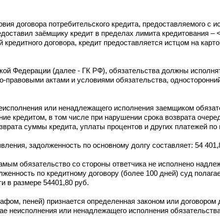
ия договора потребительского кредита, предоставляемого с и
едоставил заёмщику кредит в пределах лимита кредитования – 
й кредитного договора, кредит предоставляется истцом на карт
кой Федерации (далее - ГК РФ), обязательства должны исполн
о-правовыми актами и условиями обязательства, односторонний
 неисполнения или ненадлежащего исполнения заемщиком обязат
ние кредитом, в том числе при нарушении срока возврата очеред
зврата суммы кредита, уплаты процентов и других платежей по 
явления, задолженность по основному долгу составляет: 54 401,
самым обязательство со стороны ответчика не исполнено надле
лженность по кредитному договору (более 100 дней) суд полаг
и в размере 54401,80 руб.
рафом, пеней) признается определенная законом или договором
ае неисполнения или ненадлежащего исполнения обязательства,