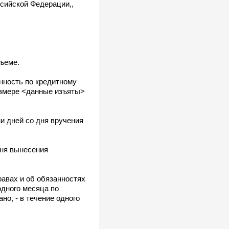
ссийской Федерации,,
ъеме.
нность по кредитному
азмере <данные изъяты>
и дней со дня вручения
дня вынесения
равах и об обязанностях
одного месяца по
но, - в течение одного