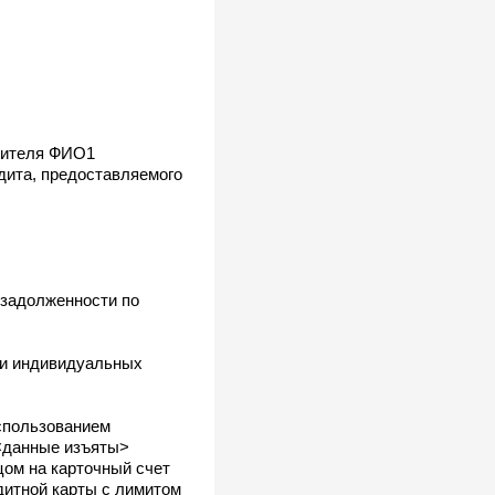
авителя ФИО1
дита, предоставляемого
 задолженности по
 и индивидуальных
спользованием
 <данные изъяты>
цом на карточный счет
дитной карты с лимитом