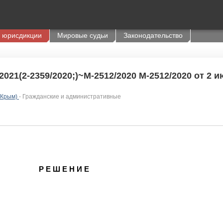
 юрисдикции
Мировые судьи
Законодательство
2021(2-2359/2020;)~М-2512/2020 М-2512/2020 от 2 ию
 Крым)
- Гражданские и административные
Р Е Ш Е Н И Е