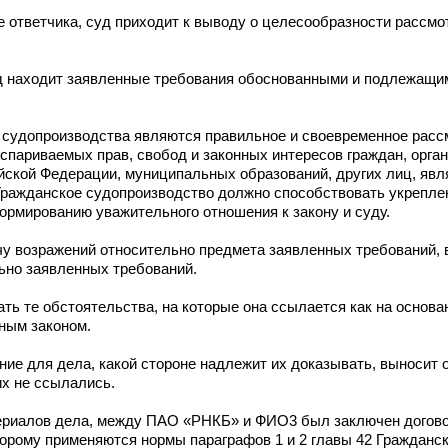
 ответчика, суд приходит к выводу о целесообразности рассмо
уд находит заявленные требования обоснованными и подлежащи
 судопроизводства являются правильное и своевременное расс
париваемых прав, свобод и законных интересов граждан, орган
йской Федерации, муниципальных образований, других лиц, яв
Гражданское судопроизводство должно способствовать укрепле
рмированию уважительного отношения к закону и суду.
чу возражений относительно предмета заявленных требований, 
ьно заявленных требований.
ать те обстоятельства, на которые она ссылается как на основа
ным законом.
ние для дела, какой стороне надлежит их доказывать, выносит 
их не ссылались.
териалов дела, между ПАО «РНКБ» и ФИО3 был заключен догово
торому применяются нормы параграфов 1 и 2 главы 42 Гражданск