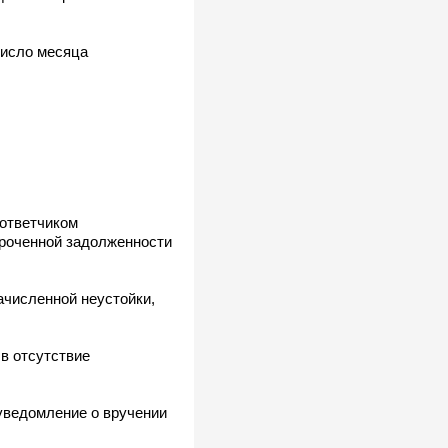
число месяца
 ответчиком
сроченной задолженности
ачисленной неустойки,
в отсутствие
 уведомление о вручении