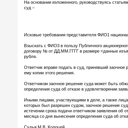
На основании изложенного, руководствуясь статья
суд –
Исковые требования представителя ФИО1 национал
Взыскать с ФИО3 в пользу Публичного акционерно
договору № от ДД.ММ.ГГГГ в размере <данные изъя
рубля.
Ответчик вправе подать в суд, принявший заочное 
ему копии этого решения.
Ответчиком заочное решение суда может быть обжа
определения суда об отказе в удовлетворении заяв
Иными лицами, участвующими в деле, а также лицам
которых был разрешен судом, заочное решение суд
истечении срока подачи ответчиком заявления об отм
месяца со дня вынесения определения суда об отка
Судья М.В. Колоцей