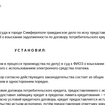
:
 суда в городе Симферополе гражданское дело по иску предст
 о взыскании задолженности по договору потребительского кре
У С Т А Н О В И Л:
м в процессе производства по делу) в суд к ФИО3 о взыскании
ого с использованием электронного средства платежа.
вор согласно действующего законодательства состоит из общих
ом в одностороннем порядке.
ия договора потребительского кредита, предоставляемого с и
редоставил заёмщику кредит в пределах лимита кредитования –
ласно условий кредитного договора, кредит предоставляется ист
ельство истцом исполнено, путём предоставления ответчику кре