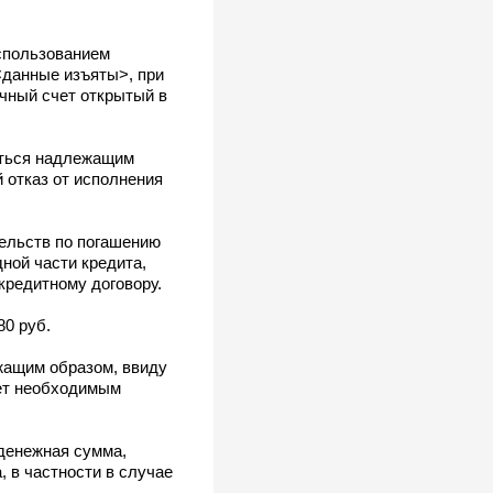
спользованием
<данные изъяты>, при
очный счет открытый в
яться надлежащим
 отказ от исполнения
ельств по погашению
ной части кредита,
кредитному договору.
80 руб.
жащим образом, ввиду
ает необходимым
 денежная сумма,
 в частности в случае