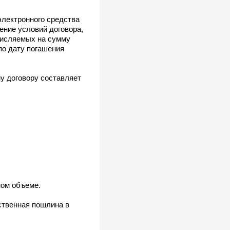
электронного средства
ение условий договора,
ачисляемых на сумму
по дату погашения
у договору составляет
ном объеме.
рственная пошлина в