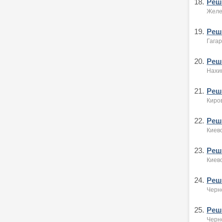
18.
Реше
Желе
19.
Реше
Гага
20.
Реше
Нахи
21.
Реше
Киро
22.
Реше
Киев
23.
Реше
Киев
24.
Реше
Черн
25.
Реше
Черн