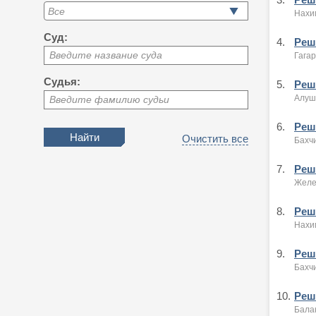
Нахи
Суд:
4.
Реше
Введите название суда
Гагар
Судья:
5.
Реше
Алушт
Введите фамилию судьи
6.
Реше
Очистить все
Бахч
7.
Реше
Желе
8.
Реше
Нахи
9.
Реше
Бахч
10.
Реше
Бала