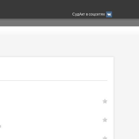
СудАкт в соцсетях
е