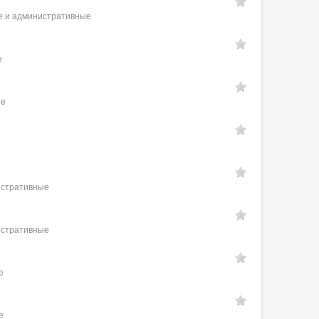
е и административные
е
ые
истративные
истративные
е
е