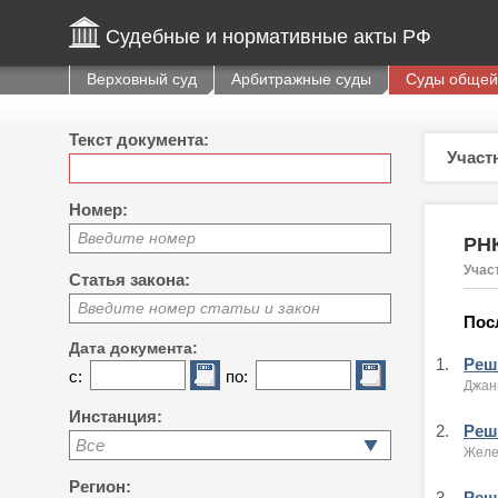
Судебные и нормативные акты РФ
Верховный суд
Арбитражные суды
Суды общей
Текст документа:
Участ
Номер:
Введите номер
РН
Учас
Статья закона:
Введите номер статьи и закон
Пос
Дата документа:
1.
Реше
с:
по:
Джан
Инстанция:
2.
Реше
Все
Желе
Регион:
3.
Реше