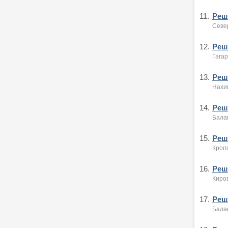
11.
Реше
Севе
12.
Реше
Гагар
13.
Реше
Нахи
14.
Реше
Бала
15.
Реше
Кропо
16.
Реше
Киро
17.
Реше
Бала