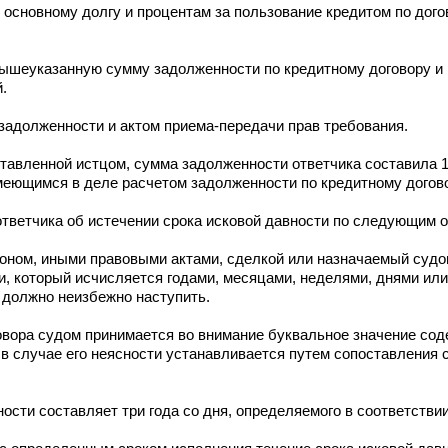
 основному долгу и процентам за пользование кредитом по дого
 вышеуказанную сумму задолженности по кредитному договору и
.
адолженности и актом приема-передачи прав требования.
тавленной истцом, сумма задолженности ответчика составила 1
меющимся в деле расчетом задолженности по кредитному догово
ответчика об истечении срока исковой давности по следующим 
коном, иными правовыми актами, сделкой или назначаемый судо
, который исчисляется годами, месяцами, неделями, днями или
 должно неизбежно наступить.
овора судом принимается во внимание буквальное значение сод
в случае его неясности устанавливается путем сопоставления 
ости составляет три года со дня, определяемого в соответстви