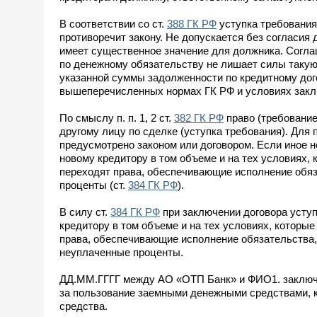
В соответствии со ст.
388 ГК РФ
уступка требования
противоречит закону. Не допускается без согласия 
имеет существенное значение для должника. Согла
по денежному обязательству не лишает силы такую 
указанной суммы задолженности по кредитному дог
вышеперечисленных нормах ГК РФ и условиях закл
По смыслу п. п. 1, 2 ст.
382 ГК РФ
право (требование
другому лицу по сделке (уступка требования). Для 
предусмотрено законом или договором. Если иное н
новому кредитору в том объеме и на тех условиях, 
переходят права, обеспечивающие исполнение обяза
проценты (ст.
384 ГК РФ
).
В силу ст.
384 ГК РФ
при заключении договора уступ
кредитору в том объеме и на тех условиях, которые
права, обеспечивающие исполнение обязательства, 
неуплаченные проценты.
ДД.ММ.ГГГГ между АО «ОТП Банк» и ФИО1. заключе
за пользование заемными денежными средствами, 
средства.