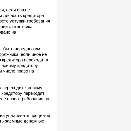
я, если она не
ом личность кредитора
рете уступки требования
нии с ответчика
овано на
т быть передано им
должника, если иное не
 кредитора переходит к
к новому кредитору
м числе право на
а переходит к новому
у кредитору переходят
сле право требования на
ва уплачивать проценты
ить заемные денежные