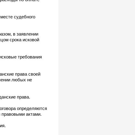
 месте судебного
азом, в заявлении
тцом срока исковой
 исковые требования
анские права своей
елении любых не
анские права.
договора определяются
и правовыми актами.
ия.