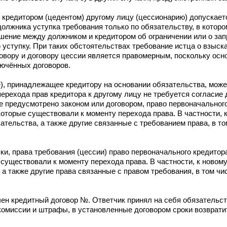
 кредитором (цедентом) другому лицу (цессионарию) допускаетс
должника уступка требования только по обязательству, в котор
шение между должником и кредитором об ограничении или о зап
уступку. При таких обстоятельствах требование истца о взыска
овору и договору цессии является правомерным, поскольку осн
ючённых договоров.
), принадлежащее кредитору на основании обязательства, може
перехода прав кредитора к другому лицу не требуется согласие 
е предусмотрено законом или договором, право первоначального
которые существовали к моменту перехода права. В частности, 
тельства, а также другие связанные с требованием права, в то
ки, права требования (цессии) право первоначального кредитор
 существовали к моменту перехода права. В частности, к новом
а также другие права связанные с правом требования, в том чи
н кредитный договор №. Ответчик принял на себя обязательст
комиссии и штрафы, в установленные договором сроки возврат