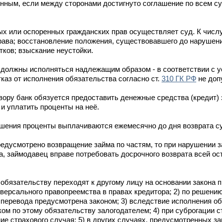
ённым, если между сторонами достигнуто соглашение по всем 
х или оспоренных гражданских прав осуществляет суд. К числ
рава; восстановление положения, существовавшего до нарушени
ков; взыскание неустойки.
а должны исполняться надлежащим образом - в соответствии с 
каз от исполнения обязательства согласно ст.
310 ГК РФ
не доп
вору банк обязуется предоставить денежные средства (кредит)
и уплатить проценты на неё.
ашения проценты выплачиваются ежемесячно до дня возврата с
едусмотрено возвращение займа по частям, то при нарушении 
ма, займодавец вправе потребовать досрочного возврата всей о
 обязательству переходят к другому лицу на основании закона 
иверсального правопреемства в правах кредитора; 2) по решени
о перевода предусмотрена законом; 3) вследствие исполнения о
м по этому обязательству залогодателем; 4) при суброгации 
ие страхового случая; 5) в других случаях, предусмотренных за