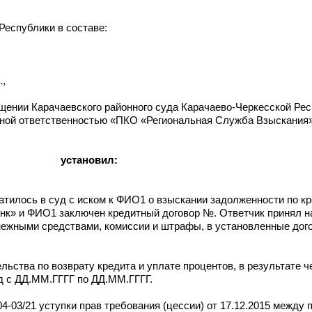
Республики в составе:
.,
щении Карачаевского районного суда Карачаево-Черкесской Ре
нной ответственностью «ПКО «Региональная Служба Взыскания
установил:
илось в суд с иском к ФИО1 о взыскании задолженности по кр
нк» и ФИО1 заключен кредитный договор №. Ответчик принял н
ежными средствами, комиссии и штрафы, в установленные дого
ьства по возврату кредита и уплате процентов, в результате ч
д с ДД.ММ.ГГГГ по ДД.ММ.ГГГГ.
8-04-03/21 уступки прав требования (цессии) от 17.12.2015 межд