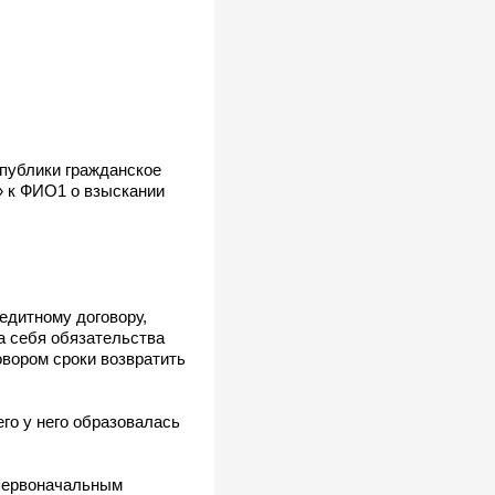
спублики гражданское
» к ФИО1 о взыскании
едитному договору,
а себя обязательства
вором сроки возвратить
его у него образовалась
у первоначальным