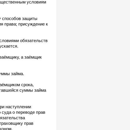
существенным условиям
у способов защиты
я права; присуждение к
условиями обязательств
ускается.
 заёмщику, а заёмщик
уммы займа.
заёмщиком срока,
ставшейся суммы займа
при наступлении
ю суда о переводе прав
бязательства
страховщику прав
коном.