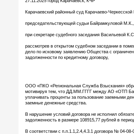
27.11.2025 город Карачаевск, КЧР
Карачаевский районный суд Карачаево-Черкесской 
председательствующей судьи Байрамкуловой М.К.,
при секретаре судебного заседания Васильевой К.С
рассмотрев в открытом судебном заседании в поме
дело по исковому заявлению Общества с ограниче
задолженности по кредитному договору,
ООО «ПКО «Региональная Служба Взыскания» обрат
мотивируя тем, что ДД.ММ.ГГГГ между АО «ОТП Ба
уплачивать проценты за пользование заемными ден
заемные денежные средства.
В нарушение условий договора не исполнил обязател
задолженность в размере 108915,77 рублей в перио
В соответствии с п.п.1.1,2.4,4.3.1 договора № 04-0