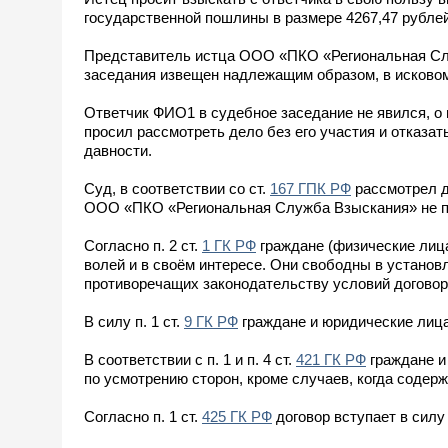
государственной пошлины в размере 4267,47 рубле
Представитель истца ООО «ПКО «Региональная Служ
заседания извещен надлежащим образом, в исковом 
Ответчик ФИО1 в судебное заседание не явился, о
просил рассмотреть дело без его участия и отказат
давности.
Суд, в соответствии со ст.
167 ГПК РФ
рассмотрел д
ООО «ПКО «Региональная Служба Взыскания» не 
Согласно п. 2 ст.
1 ГК РФ
граждане (физические лица
волей и в своём интересе. Они свободны в установ
противоречащих законодательству условий договор
В силу п. 1 ст.
9 ГК РФ
граждане и юридические лиц
В соответствии с п. 1 и п. 4 ст.
421 ГК РФ
граждане и
по усмотрению сторон, кроме случаев, когда соде
Согласно п. 1 ст.
425 ГК РФ
договор вступает в силу