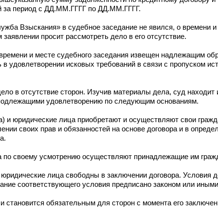
й за период с ДД.ММ.ГГГГ по ДД.ММ.ГГГГ.
ба Взыскания» в судебное заседание не явился, о времени и
заявлении просит рассмотреть дело в его отсутствие.
 времени и месте судебного заседания извещен надлежащим обр
ь в удовлетворении исковых требований в связи с пропуском ис
ело в отсутствие сторон. Изучив материалы дела, суд находит
подлежащими удовлетворению по следующим основаниям.
) и юридические лица приобретают и осуществляют свои гражд
лении своих прав и обязанностей на основе договора и в опред
а.
а по своему усмотрению осуществляют принадлежащие им гражд
 юридические лица свободны в заключении договора. Условия 
ржание соответствующего условия предписано законом или иным
 и становится обязательным для сторон с момента его заключен