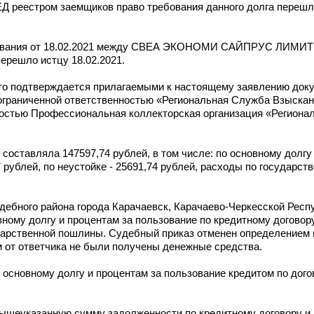
еестром заемщиков право требования данного долга пер
требования от 18.02.2021 между СВЕА ЭКОНОМИ САЙПРУС ЛИМИТ
ерешло истцу 18.02.2021.
что подтверждается прилагаемыми к настоящему заявлению док
 ограниченной ответственностью «Региональная Служба Взыск
ностью Профессиональная коллекторская организация «Региона
оставляла 147597,74 рублей, в том числе: по основному долгу -
 рублей, по неустойке - 25691,74 рублей, расходы по государст
удебного района города Карачаевск, Карачаево-Черкесской Рес
вному долгу и процентам за пользование по кредитному догово
ударственной пошлины. Судебный приказ отменен определением 
м от ответчика не были получены денежные средства.
 основному долгу и процентам за пользование кредитом по дого
 вышеуказанную сумму задолженности по кредитному договору и