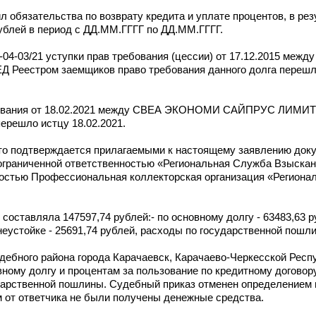
 обязательства по возврату кредита и уплате процентов, в резу
ублей в период с ДД.ММ.ГГГГ по ДД.ММ.ГГГГ.
-08-04-03/21 уступки прав требования (цессии) от 17.12.2015 ме
Реестром заемщиков право требования данного долга пер
требования от 18.02.2021 между СВЕА ЭКОНОМИ САЙПРУС ЛИМИТ
ерешло истцу 18.02.2021.
что подтверждается прилагаемыми к настоящему заявлению док
 ограниченной ответственностью «Региональная Служба Взыск
ностью Профессиональная коллекторская организация «Региона
оставляла 147597,74 рублей:- по основному долгу - 63483,63 р
неустойке - 25691,74 рублей, расходы по государственной пошли
удебного района города Карачаевск, Карачаево-Черкесской Рес
вному долгу и процентам за пользование по кредитному догово
ударственной пошлины. Судебный приказ отменен определением 
м от ответчика не были получены денежные средства.