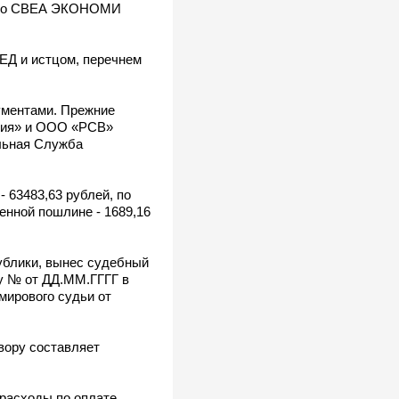
ешло СВЕА ЭКОНОМИ
ЕД и истцом, перечнем
ументами. Прежние
ания» и ООО «РСВ»
льная Служба
 63483,63 рублей, по
венной пошлине - 1689,16
публики, вынес судебный
ру № от ДД.ММ.ГГГГ в
мирового судьи от
вору составляет
 расходы по оплате