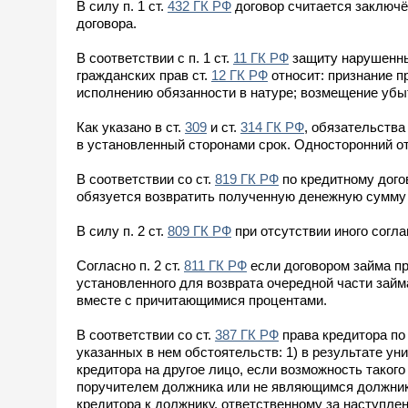
В силу п. 1 ст.
432 ГК РФ
договор считается заключ
договора.
В соответствии с п. 1 ст.
11 ГК РФ
защиту нарушенны
гражданских прав ст.
12 ГК РФ
относит: признание п
исполнению обязанности в натуре; возмещение убыт
Как указано в ст.
309
и ст.
314 ГК РФ
, обязательств
в установленный сторонами срок. Односторонний от
В соответствии со ст.
819 ГК РФ
по кредитному дого
обязуется возвратить полученную денежную сумму 
В силу п. 2 ст.
809 ГК РФ
при отсутствии иного согл
Согласно п. 2 ст.
811 ГК РФ
если договором займа пр
установленного для возврата очередной части зай
вместе с причитающимися процентами.
В соответствии со ст.
387 ГК РФ
права кредитора по
указанных в нем обстоятельств: 1) в результате ун
кредитора на другое лицо, если возможность таког
поручителем должника или не являющимся должнико
кредитора к должнику, ответственному за наступлен