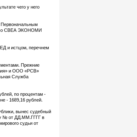
льтате чего у него
жду Первоначальным
ешло СВЕА ЭКОНОМИ
ЕД и истцом, перечнем
ументами. Прежние
ания» и ООО «РСВ»
льная Служба
ублей, по процентам -
не - 1689,16 рублей.
публики, вынес судебный
ру № от ДД.ММ.ГГГГ в
мирового судьи от