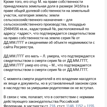
Кроме того, его отцу М. на праве собственности
принадлежала земельная доля в размере 341б/га в
праве общей долевой собственности на земельный
участок, категория земель: земли
сельскохозяйственного назначения – для
сельскохозяйственного производства, площадью
29484556 кв.м., кадастровый №, расположенный по
адресу: <адрес>, что подтверждается свидетельством
на право собственности на землю серия № от
ДД.ММ.ГГГГ и сведениями об объекте недвижимости с
сайта Росреестра.
ДД.ММ.ГГГГ его мать – Л. умерла, что подтверждается
свидетельством о смерти серия № от ДД.ММ.ГГГГ,
ДД.ММ.ГГГГ умер его отец – М., что подтверждается
свидетельством о смерти серия № от ДД.ММ.ГГГГ.
С момента смерти родителей в его владении находятся
их вещи и документы, но в установленный законом срок
в наследство за умершими родителями он не вступал.
В связи с чем, полагает, что в соответствии с нормами
действующего законодательства Российской
Федерации, в частности ст.
218
, ст.ст.
1148
,
1152
–
1155