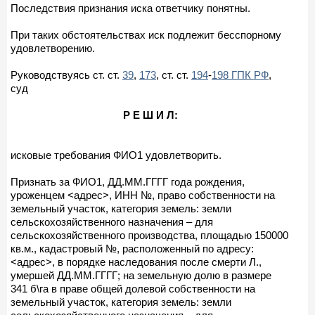
Последствия признания иска ответчику понятны.
При таких обстоятельствах иск подлежит бесспорному
удовлетворению.
Руководствуясь ст. ст.
39
,
173
, ст. ст.
194
-
198 ГПК РФ
,
суд
Р Е Ш И Л:
исковые требования ФИО1 удовлетворить.
Признать за ФИО1, ДД.ММ.ГГГГ года рождения,
уроженцем <адрес>, ИНН №, право собственности на
земельный участок, категория земель: земли
сельскохозяйственного назначения – для
сельскохозяйственного производства, площадью 150000
кв.м., кадастровый №, расположенный по адресу:
<адрес>, в порядке наследования после смерти Л.,
умершей ДД.ММ.ГГГГ; на земельную долю в размере
341 б\га в праве общей долевой собственности на
земельный участок, категория земель: земли