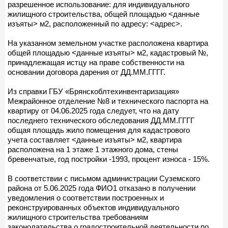
разрешенное использование: для индивидуального
жилищного строительства, общей площадью <данные
изъяты> м2, расположенный по адресу: <адрес>.
На указанном земельном участке расположена квартира
общей площадью <данные изъяты> м2, кадастровый №,
принадлежащая истцу на праве собственности на
основании договора дарения от ДД.ММ.ГГГГ.
Из справки ГБУ «Брянскоблтехинвентаризация»
Межрайонное отделение №8 и технического паспорта на
квартиру от 04.06.2025 года следует, что на дату
последнего технического обследования ДД.ММ.ГГГГ
общая площадь жило помещения для кадастрового
учета составляет <данные изъяты> м2, квартира
расположена на 1 этаже 1 этажного дома, стены
бревенчатые, год постройки -1993, процент износа - 15%.
В соответствии с письмом администрации Суземского
района от 5.06.2025 года ФИО1 отказано в получении
уведомления о соответствии построенных и
реконструированных объектов индивидуального
жилищного строительства требованиям
законодательства о градостроительной деятельности по