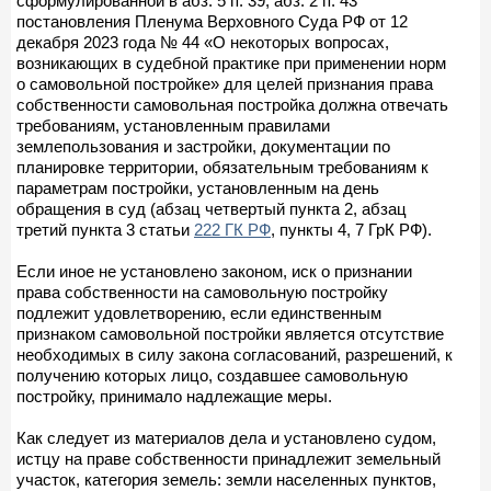
сформулированной в абз. 5 п. 39, абз. 2 п. 43
постановления Пленума Верховного Суда РФ от 12
декабря 2023 года № 44 «О некоторых вопросах,
возникающих в судебной практике при применении норм
о самовольной постройке» для целей признания права
собственности самовольная постройка должна отвечать
требованиям, установленным правилами
землепользования и застройки, документации по
планировке территории, обязательным требованиям к
параметрам постройки, установленным на день
обращения в суд (абзац четвертый пункта 2, абзац
третий пункта 3 статьи
222 ГК РФ
, пункты 4, 7 ГрК РФ).
Если иное не установлено законом, иск о признании
права собственности на самовольную постройку
подлежит удовлетворению, если единственным
признаком самовольной постройки является отсутствие
необходимых в силу закона согласований, разрешений, к
получению которых лицо, создавшее самовольную
постройку, принимало надлежащие меры.
Как следует из материалов дела и установлено судом,
истцу на праве собственности принадлежит земельный
участок, категория земель: земли населенных пунктов,