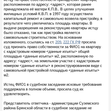
расположенная по адресу: <адрес>, которая ранее
принадлежала её матери К.П.В.. В целях улучшения
жилищных условий К.В.П. в 1997 году осуществила
капитальный ремонт и самовольно возвела пристройку, в
результате чего увеличилась площадь квартиры. В
выдаче разрешения на реконструкцию квартиры истцу
было отказано, так как пристройка является
самовольным строительством. На основании
изложенного, ссылаясь на ст.
209
,
222 ГК РФ
просила
суд признать право собственности за ФИО1 на квартиру
с кадастровым номером <данные изъяты> общей
площадью <данные изъяты> м2, расположенную по
адресу: <адрес>, на земельном участке с кадастровым
номером <данные изъяты> в реконструированном виде с
самовольной пристройкой площадью <данные изъяты>
м2.
Истец ФИО1 в судебном заседании исковые требования
поддержала в полном объеме, просила суд их
удовлетворить.
Представитель ответчика - администрации Суземского
района Брянской области в судебное заседание не