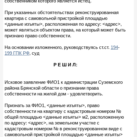
собственником которого является истец.
При указанных обстоятельствах реконструированная
квартира с самовольной пристройкой площадью
<данные изъяты>, расположенная по адресу: <адрес>,
может являться объектом права, на который может быть
признано право собственности.
На основании изложенного, руководствуясь ст.ст.
194
-
199 ГПК РФ
, суд
Р Е Ш И Л:
Исковое заявление ФИО1 к администрации Суземского
района Брянской области о признании права
собственности на жилой дом - удовлетворить.
Признать за ФИО1, <данные изъяты>, право
собственности на квартиру с кадастровым номером №
общей площадью <данные изъяты> м2, расположенную
по адресу: <адрес>, на земельном участке с
кадастровым номером № в реконструированном виде с
самовольной пристройкой площадью <данные изъяты>