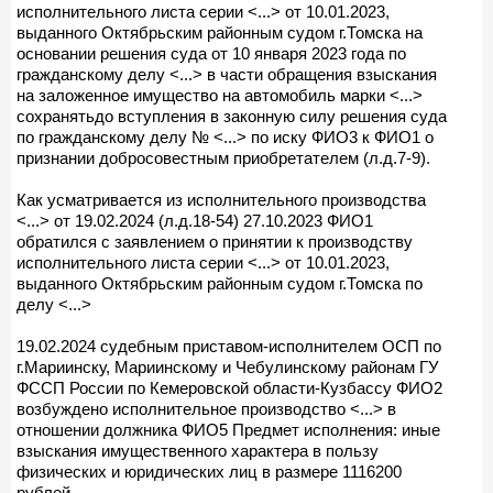
исполнительного листа серии <...> от 10.01.2023,
выданного Октябрьским районным судом г.Томска на
основании решения суда от 10 января 2023 года по
гражданскому делу <...> в части обращения взыскания
на заложенное имущество на автомобиль марки <...>
сохранятьдо вступления в законную силу решения суда
по гражданскому делу № <...> по иску ФИО3 к ФИО1 о
признании добросовестным приобретателем (л.д.7-9).
Как усматривается из исполнительного производства
<...> от 19.02.2024 (л.д.18-54) 27.10.2023 ФИО1
обратился с заявлением о принятии к производству
исполнительного листа серии <...> от 10.01.2023,
выданного Октябрьским районным судом г.Томска по
делу <...>
19.02.2024 судебным приставом-исполнителем ОСП по
г.Мариинску, Мариинскому и Чебулинскому районам ГУ
ФССП России по Кемеровской области-Кузбассу ФИО2
возбуждено исполнительное производство <...> в
отношении должника ФИО5 Предмет исполнения: иные
взыскания имущественного характера в пользу
физических и юридических лиц в размере 1116200
рублей.