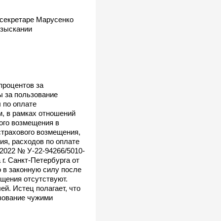
 секретаре Марусенко
взыскании
процентов за
ы за пользование
 по оплате
м, в рамках отношений
ого возмещения в
страхового возмещения,
я, расходов по оплате
2022 № У-22-94266/5010-
г. Санкт-Петербурга от
о в законную силу после
ещения отсутствуют.
й. Истец полагает, что
ьзование чужими