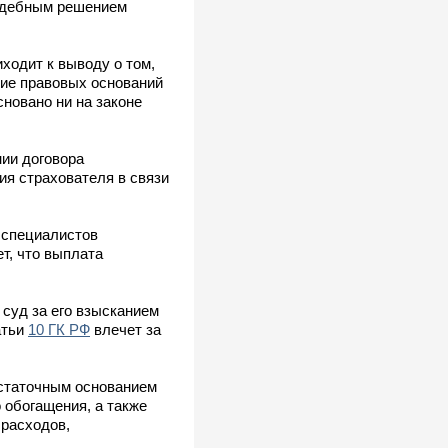
судебным решением
ходит к выводу о том,
вие правовых оснований
сновано ни на законе
нии договора
я страхователя в связи
е специалистов
т, что выплата
суд за его взысканием
атьи
10 ГК РФ
влечет за
остаточным основанием
 обогащения, а также
 расходов,