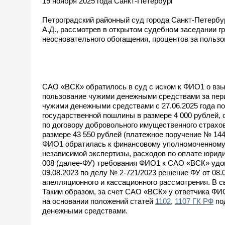
19 ноября 2025 года Санкт-Петербург
Петроградский районный суд города Санкт-Петербу
А.Д., рассмотрев в открытом судебном заседании 
неосновательного обогащения, процентов за польз
САО «ВСК» обратилось в суд с иском к ФИО1 о взыс
пользование чужими денежными средствами за период
чужими денежными средствами с 27.06.2025 года по
государственной пошлины в размере 4 000 рублей, 
по договору добровольного имущественного страхо
размере 43 550 рублей (платежное поручение № 144
ФИО1 обратилась к финансовому уполномоченному 
независимой экспертизы, расходов по оплате юриди
008 (далее-ФУ) требования ФИО1 к САО «ВСК» удов
09.08.2023 по делу № 2-721/2023 решение ФУ от 08
апелляционного и кассационного рассмотрения. В с
Таким образом, за счет САО «ВСК» у ответчика ФИО
на основании положений статей
1102
,
1107 ГК РФ
под
денежными средствами.