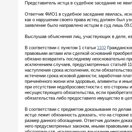
Представитель истца в судебное заседание не явил
Ответчик ФИО1 в судебное заседание явилась, иско
как о нарушении своего права истец должен был узн
заявление было направлено истцом в суд лишь 09.08
Выслушав объяснения лиц, участвующих в деле, из
В соответствии с пунктом 1 статьи
1102
Гражданског
правовыми актами или сделкой оснований приобрело
обязано возвратить последнему неосновательно пр
исключением случаев, предусмотренных статьёй 110
наступления срока исполнения, если обязательство
истечении срока исковой давности; заработная плат
причинённого жизни или здоровью, алименты и ины
при отсутствии недобросовестности с его стороны
несуществующего обязательства, если приобретате
обязательства либо предоставило имущество в цел
В соответствии с предметом доказывания по делам
истце лежит обязанность доказать, что на стороне
размер данного обогащения. Ответчик должен доказа
него предусмотренных законом, иными правовыми а
обстоятельств, исключающих взыскание неосноват