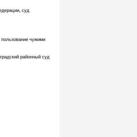
едерации, суд
а пользование чужими
оградский районный суд