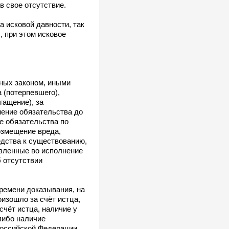
в свое отсутствие.
 исковой давности, так
, при этом исковое
нных законом, иными
 (потерпевшего),
гащение), за
нение обязательства до
е обязательства по
возмещение вреда,
едства к существованию,
авленные во исполнение
 отсутствии
ремени доказывания, на
оизошло за счёт истца,
счёт истца, наличие у
либо наличие
оссийской Федерации.