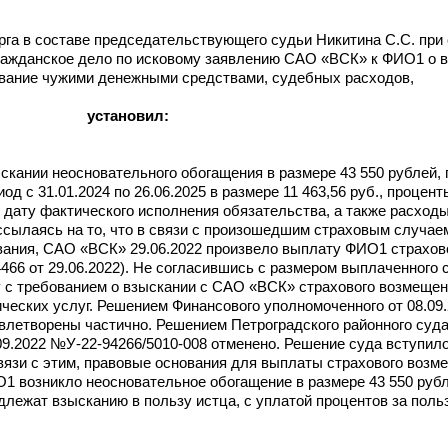
рга в составе председательствующего судьи Никитина С.С. при
гражданское дело по исковому заявлению САО «ВСК» к ФИО1 о 
ование чужими денежными средствами, судебных расходов,
установил:
кании неосновательного обогащения в размере 43 550 рублей, 
 с 31.01.2024 по 26.06.2025 в размере 11 463,56 руб., процент
 дату фактического исполнения обязательства, а также расходы
ссылаясь на то, что в связи с произошедшим страховым случае
вания, САО «ВСК» 29.06.2022 произвело выплату ФИО1 страхов
466 от 29.06.2022). Не согласившись с размером выплаченного 
с требованием о взыскании с САО «ВСК» страхового возмещени
ческих услуг. Решением Финансового уполномоченного от 08.09.
летворены частично. Решением Петроградского районного суда 
.09.2022 №У-22-94266/5010-008 отменено. Решение суда вступил
вязи с этим, правовые основания для выплаты страхового возм
1 возникло неосновательное обогащение в размере 43 550 рубле
лежат взысканию в пользу истца, с уплатой процентов за пол