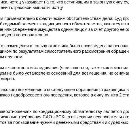
ика, истец указывает на то, что вступившим в законную силу 
ения страховой выплаты истцу.
 применительно к фактическим обстоятельствам дела, суд при
обходимый элемент кондикционного обязательства, как отсутст
ие или сбережение имущества одним лицом за счет другого не о
изведено неосновательно.
го возмещения в пользу ответчика была произведена на основа
иком по результатам самостоятельного рассмотрения обращени
ым случаем.
там экспертного исследования (являющегося, также как и мнени
ом не было установлено оснований для возмещения, не означае
омерно.
рахового возмещения и последующее обращение страховщика в 
наков недобросовестного поведения, которое в силу пункта 2 ст
правоотношениях по кондикционному обязательству является д
что исковые требования САО «ВСК» о взыскании неосновательного
нтов за пользование чужими денежными средствами и судебных