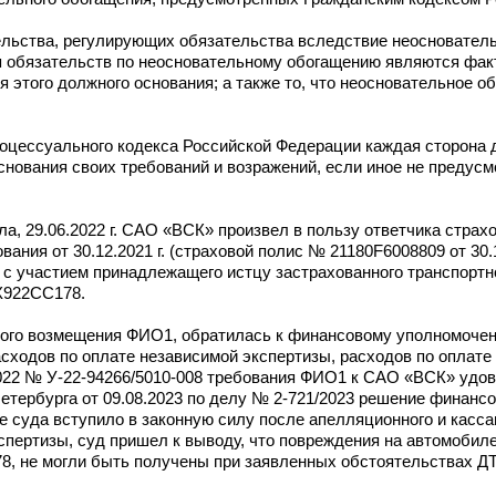
ельства, регулирующих обязательства вследствие неоснователь
я обязательств по неосновательному обогащению являются фак
я этого должного основания; а также то, что неосновательное 
оцессуального кодекса Российской Федерации каждая сторона 
основания своих требований и возражений, если иное не преду
ла, 29.06.2022 г. САО «ВСК» произвел в пользу ответчика стра
ания от 30.12.2021 г. (страховой полис № 21180F6008809 от 30.12
 с участием принадлежащего истцу застрахованного транспортно
X922CC178.
вого возмещения ФИО1, обратилась к финансовому уполномочен
ходов по оплате независимой экспертизы, расходов по оплате 
022 № У-22-94266/5010-008 требования ФИО1 к САО «ВСК» удов
Петербурга от 09.08.2023 по делу № 2-721/2023 решение финанс
е суда вступило в законную силу после апелляционного и касса
спертизы, суд пришел к выводу, что повреждения на автомобиле 
 не могли быть получены при заявленных обстоятельствах ДТП 