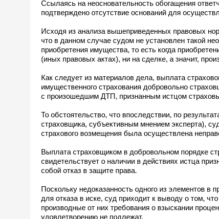
Ссылаясь на неосновательность обогащения ответч
подтверждено отсутствие оснований для осуществл
Исходя из анализа вышеприведенных правовых норм
что в данном случае судом не установлен такой не
приобретения имущества, то есть когда приобретен
(иных правовых актах), ни на сделке, а значит, про
Как следует из материалов дела, выплата страхово
имущественного страхования добровольно страховщ
с произошедшим ДТП, признанным истцом страхов
То обстоятельство, что впоследствии, по результа
страховщика, субъективным мнением эксперта), суд
страхового возмещения была осуществлена неправ
Выплата страховщиком в добровольном порядке ст
свидетельствует о наличии в действиях истца приз
собой отказ в защите права.
Поскольку недоказанность одного из элементов в 
для отказа в иске, суд приходит к выводу о том, 
производные от них требования о взыскании проце
удовлетворению не подлежат.