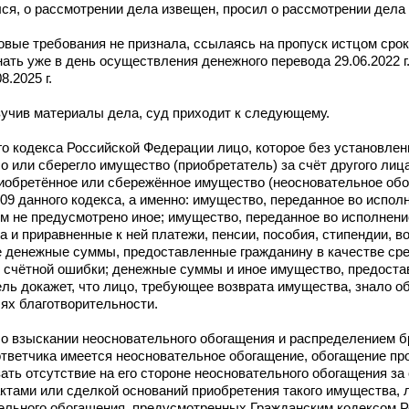
ся, о рассмотрении дела извещен, просил о рассмотрении дела 
вые требования не признала, ссылаясь на пропуск истцом срока
ать уже в день осуществления денежного перевода 29.06.2022 г.
.2025 г.
учив материалы дела, суд приходит к следующему.
о кодекса Российской Федерации лицо, которое без установле
 или сберегло имущество (приобретатель) за счёт другого лица
иобретённое или сбережённое имущество (неосновательное обо
9 данного кодекса, а именно: имущество, переданное во испол
м не предусмотрено иное; имущество, переданное во исполнени
а и приравненные к ней платежи, пенсии, пособия, стипендии, 
е денежные суммы, предоставленные гражданину в качестве ср
 и счётной ошибки; денежные суммы и иное имущество, предост
ль докажет, что лицо, требующее возврата имущества, знало об
ях благотворительности.
 о взыскании неосновательного обогащения и распределением б
 ответчика имеется неосновательное обогащение, обогащение пр
ть отсутствие на его стороне неосновательного обогащения за 
ктами или сделкой оснований приобретения такого имущества, 
ельного обогащения, предусмотренных Гражданским кодексом Р