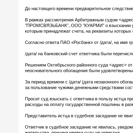
До настоящего времени предварительное следствие 
В рамках рассмотрения Арбитражным судом <адр
"ПРОМСВЯЗЬБАНК", ООО "КУАРМИ" о взыскании убыт
которым принадлежат счета, на реквизиты которых
Согласно ответа ПАО «Росбанк» от /дата/, на имя г
/дата/ на банковский счет ответчика были перечис
Решением Октябрьского районного суда <адрес> от 
неосновательного обогащения были удовлетворены
За период времени с /дата/ (дата незаконного обог
за пользование чужими денежными средствами соста
Просит суд взыскать с ответчика в пользу истца п
расходы на оплату государственной пошлины в разм
Представитель истца в судебное заседание не явил
Ответчик в судебное заседание не явилась, уведом
жительства, причина неявки суду не известна.