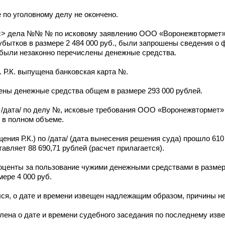
по уголовному делу не окончено.
ес> дела №№ № по исковому заявлению ООО «Воронежвтормет
ков в размере 2 484 000 руб., были запрошены сведения о ф
 были незаконно перечислены денежные средства.
р. Р.К. выпущена банковская карта №.
лены денежные средства общем в размере 293 000 рублей.
/дата/ по делу №, исковые требования ООО «Воронежвтормет» о
 в полном объеме.
ащения Р.К.) по /дата/ (дата вынесения решения суда) прошло 61
вляет 88 690,71 рублей (расчет прилагается).
роценты за пользование чужими денежными средствами в размере
ере 4 000 руб.
ся, о дате и времени извещен надлежащим образом, причины не
лена о дате и времени судебного заседания по последнему изв