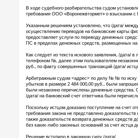
В ходе судебного разбирательства судом установле
требования ООО «Воронежвтормет» о взыскании с Р
Указанным решением установлено, что /дата/ межд
осуществлению переводов на банковские карты физич
предоставляет услуги по переводу денежных средс
ПС в пределах денежных средств, размещенных на 
Как следует из текста искового заявления, /дата/
телефоном №, далее этим пользователем незаконно
руб., по факту совершенных транзакций /дата/ ист
Арбитражным судом <адрес> по делу № № по иск
убытков в размере 2 484 000,00 руб., были запрош
были незаконно перечислены денежные средства. С
/дата/ на банковский счет ответчика были перечисл
Поскольку истцом доказано поступление на счет отв
требования закона не представлено доказательств
также доказательств возврата денежных средств д
без каких-либо законных оснований за счет истца д
Решение вступило в законную силу /дата/