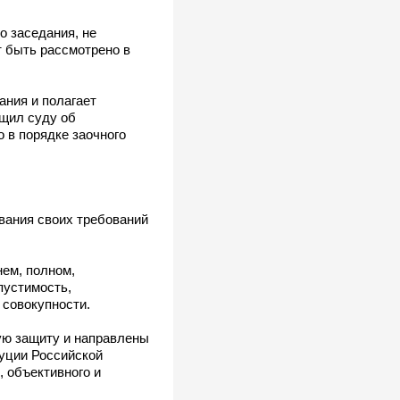
о заседания, не
т быть рассмотрено в
ания и полагает
бщил суду об
о в порядке заочного
ования своих требований
ем, полном,
пустимость,
 совокупности.
ую защиту и направлены
туции Российской
, объективного и