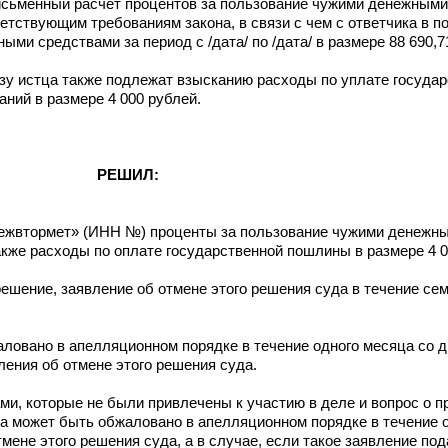
исьменный расчет процентов за пользование чужими денежными
етствующим требованиям закона, в связи с чем с ответчика в п
и средствами за период с /дата/ по /дата/ в размере 88 690,7
льзу истца также подлежат взысканию расходы по уплате госуд
ний в размере 4 000 рублей.
РЕШИЛ:
нежвтормет» (ИНН №) проценты за пользование чужими денежн
а также расходы по оплате государственной пошлины в размере 4 0
решение, заявление об отмене этого решения суда в течение сем
ловано в апелляционном порядке в течение одного месяца со 
ления об отмене этого решения суда.
и, которые не были привлечены к участию в деле и вопрос о п
а может быть обжаловано в апелляционном порядке в течение 
ене этого решения суда, а в случае, если такое заявление пода