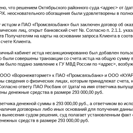
но, что решением Октябрьского районного суда <адрес> от /дат
.К. неосновательного обогащения были удовлетворены в полно
у истцом и ПАО «Промсвязьбанк» был заключен договор об оказ
еских лиц, открыт банковский счет №. Согласно п. 2.1.1. указ
тв Получателям на карты на основании запроса Клиента в соот
счете Клиента.
 в личный кабинет истца несанкционированно был добавлен поль
 были совершены транзакции со счета истца на общую сумму в 
цом было подано заявление к ГУ МВД России по <адрес>, возбу
у ООО «Воронежвтормет» к ПАО «Промсвязьбанк» и ООО «КУА
ены сведения о физических лицах, которым принадлежат счета, 
огласно ответу ПАО Росбанк от /дата/ на имя ответчика выпущ
ены денежные средства в размере 293 000,00 руб.
етчика денежной суммы в 293 000,00 руб., а ответчиком во исп
 наличия договорных либо иных оснований для получения данны
о вынесения судом решения, суд полагает установленным факт
енежных средств в размере 293 000,00 руб.