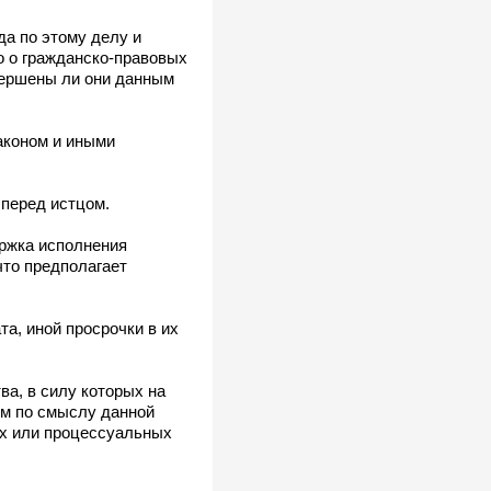
да по этому делу и
о о гражданско-правовых
овершены ли они данным
аконом и иными
перед истцом.
ержка исполнения
что предполагает
а, иной просрочки в их
а, в силу которых на
ом по смыслу данной
ых или процессуальных