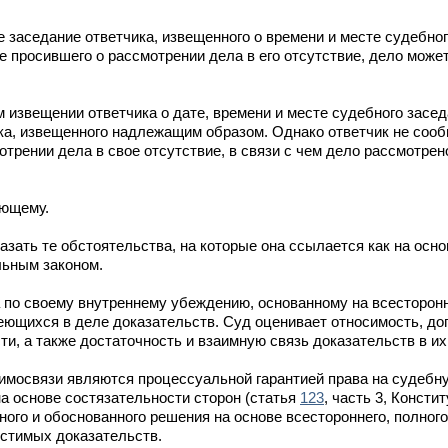
 заседание ответчика, извещенного о времени и месте судебног
 просившего о рассмотрении дела в его отсутствие, дело може
 извещении ответчика о дате, времени и месте судебного засед
ка, извещенного надлежащим образом. Однако ответчик не соо
трении дела в свое отсутствие, в связи с чем дело рассмотрен
ующему.
азать те обстоятельства, на которые она ссылается как на осн
льным законом.
 по своему внутреннему убеждению, основанному на всесторонн
ющихся в деле доказательств. Суд оценивает относимость, до
и, а также достаточность и взаимную связь доказательств в их
аимосвязи являются процессуальной гарантией права на судебн
а основе состязательности сторон (статья
123
, часть 3, Консти
ого и обоснованного решения на основе всестороннего, полного
стимых доказательств.