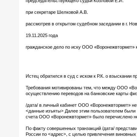
председательствующего судьи Козловой Е.И.
при секретаре Шелковой А.В.
рассмотрев в открытом судебном заседании в г. Но
19.11.2025 года
гражданское дело по иску ООО «Воронежвтормет» к
Истец обратился в суд с иском к Р.К. о взыскании
Требования мотивированы тем, что между ООО «Во
осуществлению переводов на банковские карты физ
/дата/ в личный кабинет ООО «Воронежвтормет» н
<данные изъяты> Далее этим пользователем были н
счета ООО «Воронежвтормет» было перечислено не
По факту совершенных транзакций /дата/ предста
России по <адрес>, с целью привлечения виновных 