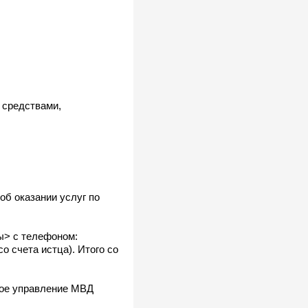
 средствами,
б оказании услуг по
ы> с телефоном:
 счета истца). Итого со
ное управление МВД