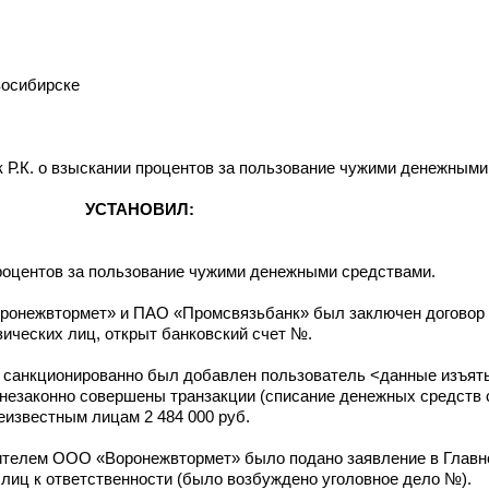
восибирске
 Р.К. о взыскании процентов за пользование чужими денежными
УСТАНОВИЛ:
 процентов за пользование чужими денежными средствами.
ронежвтормет» и ПАО «Промсвязьбанк» был заключен договор о
ических лиц, открыт банковский счет №.
е санкционированно был добавлен пользователь <данные изъят
езаконно совершены транзакции (списание денежных средств со
известным лицам 2 484 000 руб.
вителем ООО «Воронежвтормет» было подано заявление в Глав
лиц к ответственности (было возбуждено уголовное дело №).