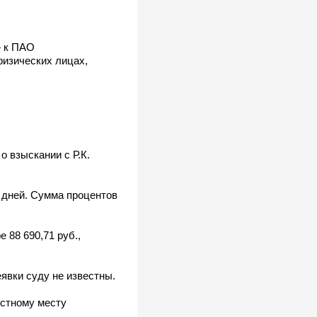
» к ПАО
изических лицах,
 взыскании с Р.К.
0 дней. Сумма процентов
 88 690,71 руб.,
явки суду не известны.
естному месту