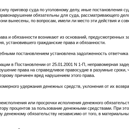
илу приговор суда по уголовному делу, иные постановления су
правонарушении обязательны для суда, рассматривающего дел
 они вынесены, по вопросам, имели ли место эти действия и с
ава и обязанности возникают из оснований, предусмотренных з
ия, установившего гражданские права и обязанности.
ебными постановлением установлена задолженность ответчика 
ации в Постановлении от 25.01.2001 N 1-П, неправомерная зад
рушение права на справедливое правосудие в разумные сроки, 
торому причинен вред нарушением этого права.
омерного удержания денежных средств, уклонения от их возврат
еисполнения или просрочки исполнения денежного обязательств
итору процентов за пользование денежными средствами. При эт
у денежному обязательству независимо от того, в материальн