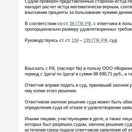
Судом проверен представленный стороной истца п
находит расчет истца математически верным, соотв
взысканию проценты за пользование чужими денежным
В соответствии со ст.
98 ГПК РФ
, с ответчика в по
пропорционально размеру удовлетворенных требова
Руководствуясь ст. ст.
194
–
199 ГПК РФ
, суд
Взыскать с Р.К. (паспорт №) в пользу ООО «Ворно
период с /дата/ по /дата/ в сумме 88 690,71 руб., 
Ответчик вправе подать в суд, принявший заочное 
ему копии этого решения.
Ответчиком заочное решение суда может быть обжа
определения суда об отказе в удовлетворении заяв
Иными лицами, участвующими в деле, а также лицам
которых был разрешен судом, заочное решение суд
истечении срока подачи ответчиком заявления об отм