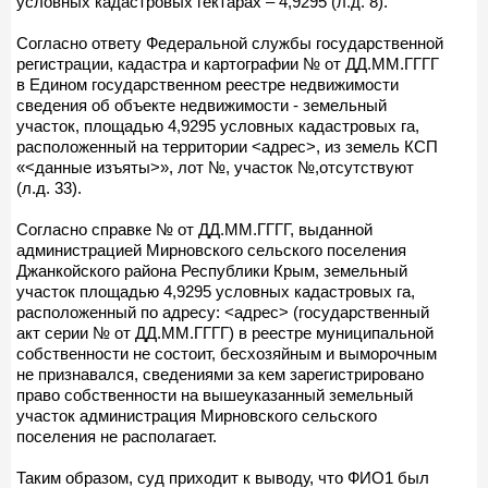
условных кадастровых гектарах – 4,9295 (л.д. 8).
Согласно ответу Федеральной службы государственной
регистрации, кадастра и картографии № от ДД.ММ.ГГГГ
в Едином государственном реестре недвижимости
сведения об объекте недвижимости - земельный
участок, площадью 4,9295 условных кадастровых га,
расположенный на территории <адрес>, из земель КСП
«<данные изъяты>», лот №, участок №,отсутствуют
(л.д. 33).
Согласно справке № от ДД.ММ.ГГГГ, выданной
администрацией Мирновского сельского поселения
Джанкойского района Республики Крым, земельный
участок площадью 4,9295 условных кадастровых га,
расположенный по адресу: <адрес> (государственный
акт серии № от ДД.ММ.ГГГГ) в реестре муниципальной
собственности не состоит, бесхозяйным и выморочным
не признавался, сведениями за кем зарегистрировано
право собственности на вышеуказанный земельный
участок администрация Мирновского сельского
поселения не располагает.
Таким образом, суд приходит к выводу, что ФИО1 был