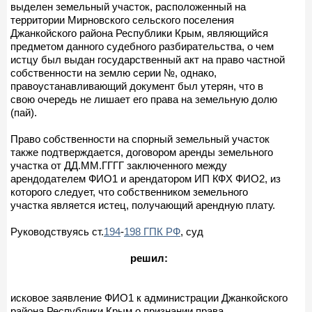
выделен земельный участок, расположенный на
территории Мирновского сельского поселения
Джанкойского района Республики Крым, являющийся
предметом данного судебного разбирательства, о чем
истцу был выдан государственный акт на право частной
собственности на землю серии №, однако,
правоустанавливающий документ был утерян, что в
свою очередь не лишает его права на земельную долю
(пай).
Право собственности на спорный земельный участок
также подтверждается, договором аренды земельного
участка от ДД.ММ.ГГГГ заключенного между
арендодателем ФИО1 и арендатором ИП КФХ ФИО2, из
которого следует, что собственником земельного
участка является истец, получающий арендную плату.
Руководствуясь ст.
194
-
198 ГПК РФ
, суд
решил:
исковое заявление ФИО1 к администрации Джанкойского
района Республики Крым о признании права