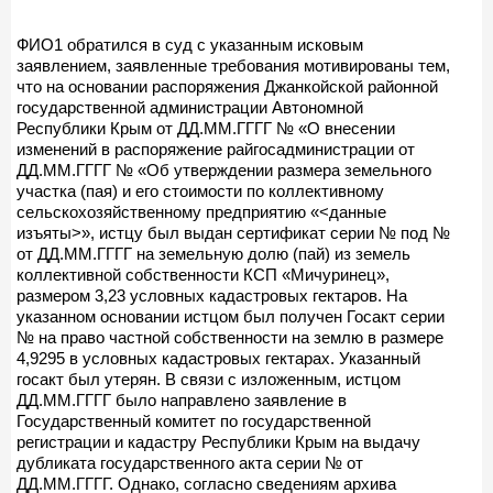
ФИО1 обратился в суд с указанным исковым
заявлением, заявленные требования мотивированы тем,
что на основании распоряжения Джанкойской районной
государственной администрации Автономной
Республики Крым от ДД.ММ.ГГГГ № «О внесении
изменений в распоряжение райгосадминистрации от
ДД.ММ.ГГГГ № «Об утверждении размера земельного
участка (пая) и его стоимости по коллективному
сельскохозяйственному предприятию «<данные
изъяты>», истцу был выдан сертификат серии № под №
от ДД.ММ.ГГГГ на земельную долю (пай) из земель
коллективной собственности КСП «Мичуринец»,
размером 3,23 условных кадастровых гектаров. На
указанном основании истцом был получен Госакт серии
№ на право частной собственности на землю в размере
4,9295 в условных кадастровых гектарах. Указанный
госакт был утерян. В связи с изложенным, истцом
ДД.ММ.ГГГГ было направлено заявление в
Государственный комитет по государственной
регистрации и кадастру Республики Крым на выдачу
дубликата государственного акта серии № от
ДД.ММ.ГГГГ. Однако, согласно сведениям архива