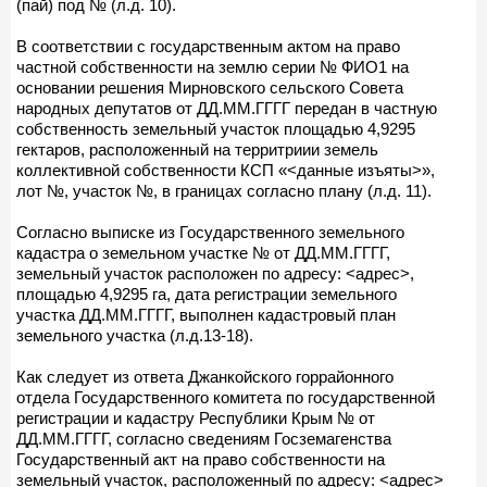
(пай) под № (л.д. 10).
В соответствии с государственным актом на право
частной собственности на землю серии № ФИО1 на
основании решения Мирновского сельского Совета
народных депутатов от ДД.ММ.ГГГГ передан в частную
собственность земельный участок площадью 4,9295
гектаров, расположенный на территриии земель
коллективной собственности КСП «<данные изъяты>»,
лот №, участок №, в границах согласно плану (л.д. 11).
Согласно выписке из Государственного земельного
кадастра о земельном участке № от ДД.ММ.ГГГГ,
земельный участок расположен по адресу: <адрес>,
площадью 4,9295 га, дата регистрации земельного
участка ДД.ММ.ГГГГ, выполнен кадастровый план
земельного участка (л.д.13-18).
Как следует из ответа Джанкойского горрайонного
отдела Государственного комитета по государственной
регистрации и кадастру Республики Крым № от
ДД.ММ.ГГГГ, согласно сведениям Госземагенства
Государственный акт на право собственности на
земельный участок, расположенный по адресу: <адрес>