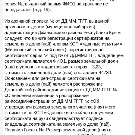
серия №, выданный на имя ФИО1 на хранение не
передавался (л.д. 19).
Из архивной справки № от ДД.ММ.ГГГГ, выданной
архивным отделом (муниципальный архив)
администрации Джанкойского района Республики Крым
следует, что в книге регистрации сертификатов на
земельную долю (пай) членам КСП «<данные изъяты>»
(Мирновский сельский совет), зарегистрирован
сертификат серии № под № от ДД.ММ.ГГГГ, владельцем
сертификата является ФИО1, размер земельной доли
(пая) в условных кадастровых гектарах – 3,23,
стоимость земельной доли (пая) составляет 44730.
Основанием для регистрации сертификата на
земельную долю (пай) является распоряжение
Джанкойской райгосадминистрации от ДД.ММ.ГГГГ №
«О внесении изменений в распоряжение
райгосадминистрации от ДД.ММ.ГГГГ № «Об
утверждении размера земельного участка (пая) и его
стоимости по КСП «<данные изъяты>»,о получении
сертификата на руки свидетельствует подпись
владельца сертификата на земельную долю (пай).
Получил Госакт №. Размер земельной доли (пая) в