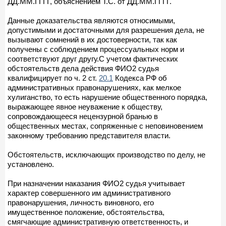
ДД.ММ.ГГГГ, объяснением Т.С. от ДД.ММ.ГГГГ.
Данные доказательства являются относимыми,
допустимыми и достаточными для разрешения дела, не
вызывают сомнений в их достоверности, так как
получены с соблюдением процессуальных норм и
соответствуют друг другу.С учетом фактических
обстоятельств дела действия ФИО2 судья
квалифицирует по ч. 2 ст.
20.1
Кодекса РФ об
административных правонарушениях, как мелкое
хулиганство, то есть нарушение общественного порядка,
выражающее явное неуважение к обществу,
сопровождающееся нецензурной бранью в
общественных местах, сопряженные с неповиновением
законному требованию представителя власти.
Обстоятельств, исключающих производство по делу, не
установлено.
При назначении наказания ФИО2 судья учитывает
характер совершенного им административного
правонарушения, личность виновного, его
имущественное положение, обстоятельства,
смягчающие административную ответственность, и