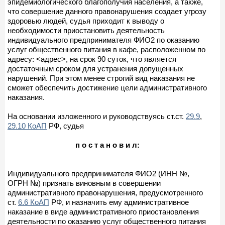
эпидемиологического благополучия населения, а также,
что совершение данного правонарушения создает угрозу
здоровью людей, судья приходит к выводу о
необходимости приостановить деятельность
индивидуального предпринимателя ФИО2 по оказанию
услуг общественного питания в кафе, расположенном по
адресу: <адрес>, на срок 90 суток, что является
достаточным сроком для устранения допущенных
нарушений. При этом менее строгий вид наказания не
сможет обеспечить достижение цели административного
наказания.
На основании изложенного и руководствуясь ст.ст.
29.9
,
29.10 КоАП
РФ, судья
п о с т а н о в и л:
Индивидуального предпринимателя ФИО2 (ИНН №,
ОГРН №) признать виновным в совершении
административного правонарушения, предусмотренного
ст.
6.6 КоАП
РФ, и назначить ему административное
наказание в виде административного приостановления
деятельности по оказанию услуг общественного питания