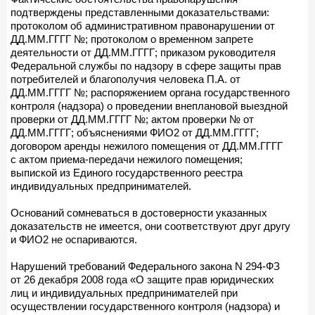
подтверждены представленными доказательствами:
протоколом об административном правонарушении от
ДД.ММ.ГГГГ №; протоколом о временном запрете
деятельности от ДД.ММ.ГГГГ; приказом руководителя
Федеральной службы по надзору в сфере защиты прав
потребителей и благополучия человека П.А. от
ДД.ММ.ГГГГ №; распоряжением органа государственного
контроля (надзора) о проведении внеплановой выездной
проверки от ДД.ММ.ГГГГ №; актом проверки № от
ДД.ММ.ГГГГ; объяснениями ФИО2 от ДД.ММ.ГГГГ;
договором аренды нежилого помещения от ДД.ММ.ГГГГ
с актом приема-передачи нежилого помещения;
выпиской из Единого государственного реестра
индивидуальных предпринимателей.
Оснований сомневаться в достоверности указанных
доказательств не имеется, они соответствуют друг другу
и ФИО2 не оспариваются.
Нарушений требований Федерального закона N 294-ФЗ
от 26 декабря 2008 года «О защите прав юридических
лиц и индивидуальных предпринимателей при
осуществлении государственного контроля (надзора) и