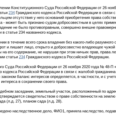
лении Конституционного Суда Российской Федерации от 26 нояб
татьи
234
Гражданского кодекса Российской Федерации в связи 
льцем отсутствия у него оснований приобретения права собстве
ла - может быть признано судом добросовестным в целях приме
ладение не было противоправным, совершено внешне правомер
 в статье 234 названного кодекса.
нии в течение всего срока владения без какого-либо разумного
рот и лишает лицо, открыто и добросовестно владеющее чужой 
на его содержание, не нарушая при этом ничьих прав, права ле
нии статьи
234
Гражданского кодекса Российской Федерации.
го Суда Российской Федерации от 26 ноября 2020 года № 48-П 
о кодекса Российской Федерации в связи с жалобой гражданина
законом баланс интересов определяется, в частности, и с уче
интереса в сохранении своего права.
удебном заседании, земельный участок, расположенный по адре
дтверждается свидетельством о праве собственности на землю 
да (л.д. 27), планом сада (л.д. 28).
ведено наследственное дело, ФИО1, приняла наследство, пода