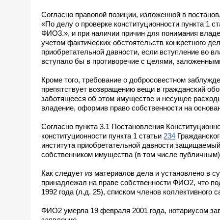
Согласно правовой позиции, изложенной в постанов
«По делу о проверке конституционности пункта 1 с
ФИО3.», и при наличии причин для понимания владе
учетом фактических обстоятельств конкретного де
приобретательной давности, если вступление во в
вступало бы в противоречие с целями, заложенными
Кроме того, требование о добросовестном заблужде
препятствует возвращению вещи в гражданский обо
заботящееся об этом имуществе и несущее расходы 
владение, оформив право собственности на основа
Согласно пункта 3.1 Постановления Конституционно
конституционности пункта 1 статьи
234
Гражданског
института приобретательной давности защищаемый 
собственником имущества (в том числе публичным) 
Как следует из материалов дела и установлено в с
принадлежал на праве собственности ФИО2, что по
1992 года (л.д. 25), списком членов коллективного са
ФИО2 умерла 19 февраля 2001 года, нотариусом за
заявление.