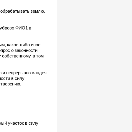
 обрабатывать землю,
 Дуброво ФИО1 в
м, какое-либо иное
опрос о законности
у собственному, в том
о и непрерывно владея
ности в силу
етворению.
ый участок в силу