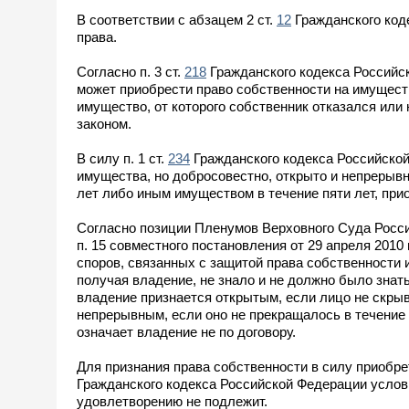
В соответствии с абзацем 2 ст.
12
Гражданского код
права.
Согласно п. 3 ст.
218
Гражданского кодекса Российс
может приобрести право собственности на имуществ
имущество, от которого собственник отказался или
законом.
В силу п. 1 ст.
234
Гражданского кодекса Российской
имущества, но добросовестно, открыто и непреры
лет либо иным имуществом в течение пяти лет, при
Согласно позиции Пленумов Верховного Суда Росс
п. 15 совместного постановления от 29 апреля 2010
споров, связанных с защитой права собственности 
получая владение, не знало и не должно было знать
владение признается открытым, если лицо не скры
непрерывным, если оно не прекращалось в течение
означает владение не по договору.
Для признания права собственности в силу приобре
Гражданского кодекса Российской Федерации услови
удовлетворению не подлежит.