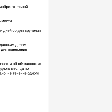
риобретательной
имости.
и дней со дня вручения
жданским делам
о дня вынесения
равах и об обязанностях
одного месяца по
но, - в течение одного