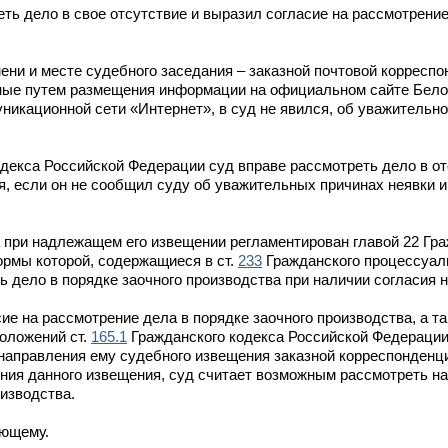
ть дело в свое отсутствие и выразил согласие на рассмотрение
ни и месте судебного заседания – заказной почтовой корреспо
нные путем размещения информации на официальном сайте Бело
икационной сети «Интернет», в суд не явился, об уважительно
декса Российской Федерации суд вправе рассмотреть дело в от
я, если он не сообщил суду об уважительных причинах неявки и
а при надлежащем его извещении регламентирован главой 22 Гр
ормы которой, содержащиеся в ст.
233
Гражданского процессуал
 дело в порядке заочного производства при наличии согласия н
сие на рассмотрение дела в порядке заочного производства, а т
положений ст.
165.1
Гражданского кодекса Российской Федерации
 направления ему судебного извещения заказной корреспонденц
ения данного извещения, суд считает возможным рассмотреть н
оизводства.
ующему.