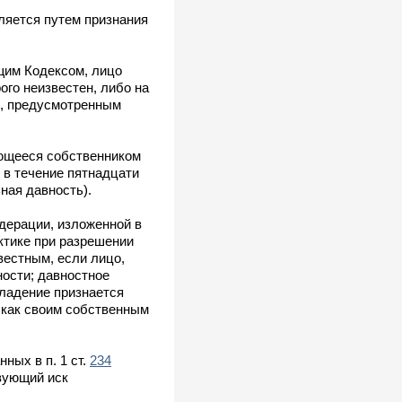
ляется путем признания
щим Кодексом, лицо
ого неизвестен, либо на
м, предусмотренным
яющееся собственником
в течение пятнадцати
ная давность).
дерации, изложенной в
актике при разрешении
вестным, если лицо,
ности; давностное
владение признается
 как своим собственным
ных в п. 1 ст.
234
твующий иск