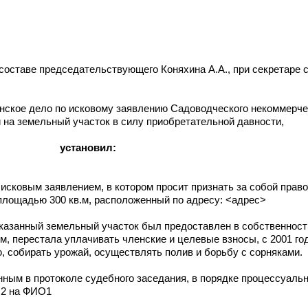
составе председательствующего Коняхина А.А., при секретаре 
нское дело по исковому заявлению Садоводческого некоммерче
 на земельный участок в силу приобретательной давности,
установил:
сковым заявлением, в котором просит признать за собой право
площадью 300 кв.м, расположенный по адресу: <адрес>
указанный земельный участок был предоставлен в собственност
м, перестала уплачивать членские и целевые взносы, с 2001 год
 собирать урожай, осуществлять полив и борьбу с сорняками.
нным в протоколе судебного заседания, в порядке процессуаль
О2 на ФИО1