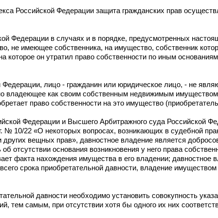
екса Российской Федерации защита гражданских прав осуществ
кой Федерации в случаях и в порядке, предусмотренных настоя
о, не имеющее собственника, на имущество, собственник котор
 на которое он утратил право собственности по иным основания
 Федерации, лицо - гражданин или юридическое лицо, - не явл
вно владеющее как своим собственным недвижимым имуществом 
обретает право собственности на это имущество (приобретатель
ийской Федерации и Высшего Арбитражного суда Российской Фе
 г. № 10/22 «О некоторых вопросах, возникающих в судебной пр
и других вещных прав», давностное владение является добросо
 об отсутствии основания возникновения у него права собствен
вает факта нахождения имущества в его владении; давностное 
 всего срока приобретательной давности, владение имуществом
тательной давности необходимо установить совокупность указан
й, тем самым, при отсутствии хотя бы одного их них соответс