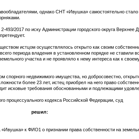
равообладателями, однако СНТ «Ивушка» самостоятельно стало
орняками.
 2-493/2017 по иску Администрации городского округа Верхнее
претендует.
ществом истцом осуществлялось открыто как своим собственны
 всего периода владения в установленном порядке не ставили в
емельного участка и не проявляло к нему интереса как к своем
ом спорного недвижимого имущества, но добросовестно, открыт
ожности более 23 лет, истец приобрел на него право собствен
ходит исковые требования обоснованными и подлежащими удовл
го процессуального кодекса Российской Федерации, суд
решил:
 «Ивушка» к ФИО1 о признании права собственности на земельн