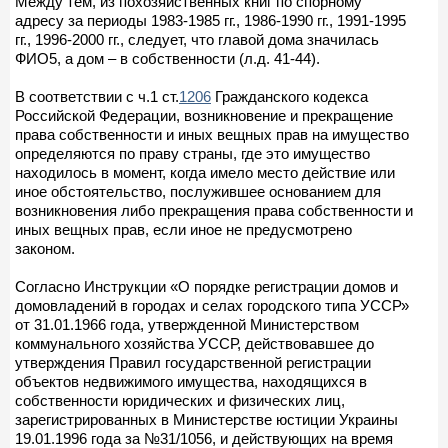
Между тем, из похозяйственных книг по спорному
адресу за периоды 1983-1985 гг., 1986-1990 гг., 1991-1995
гг., 1996-2000 гг., следует, что главой дома значилась
ФИО5, а дом – в собственности (л.д. 41-44).
В соответствии с ч.1 ст.
1206
Гражданского кодекса
Российской Федерации, возникновение и прекращение
права собственности и иных вещных прав на имущество
определяются по праву страны, где это имущество
находилось в момент, когда имело место действие или
иное обстоятельство, послужившее основанием для
возникновения либо прекращения права собственности и
иных вещных прав, если иное не предусмотрено
законом.
Согласно Инструкции «О порядке регистрации домов и
домовладений в городах и селах городского типа УССР»
от 31.01.1966 года, утвержденной Министерством
коммунального хозяйства УССР, действовавшее до
утверждения Правил государственной регистрации
объектов недвижимого имущества, находящихся в
собственности юридических и физических лиц,
зарегистрированных в Министерстве юстиции Украины
19.01.1996 года за №31/1056, и действующих на время