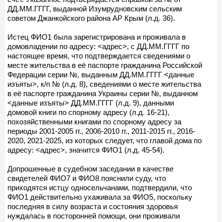
ДД.ММ.ГГГГ, выданной Изумрудновским сельским
советом Джанкойского района АР Крым (л.д. 36).
Истец ФИО1 была зарегистрирована и проживала в
домовладении по адресу: <адрес>, с ДД.ММ.ГГГГ по
настоящее время, что подтверждается сведениями о
месте жительства в её паспорте гражданина Российской
Федерации серии №, выданным ДД.ММ.ГГГГ <данные
изъяты>, к/п № (л.д. 8), сведениями о месте жительства
в её паспорте гражданина Украины серии №, выданном
<данные изъяты> ДД.ММ.ГГГГ (л.д. 9), данными
домовой книги по спорному адресу (л.д. 16-21),
похозяйственными книгами по спорному адресу за
периоды 2001-2005 гг., 2006-2010 гг., 2011-2015 гг., 2016-
2020, 2021-2025, из которых следует, что главой дома по
адресу: <адрес>, значится ФИО1 (л.д. 45-54).
Допрошенные в судебном заседании в качестве
свидетелей ФИО7 и ФИО8 пояснили суду, что
приходятся истцу односельчанами, подтвердили, что
ФИО1 действительно ухаживала за ФИО5, поскольку
последняя в силу возраста и состояния здоровья
нуждалась в посторонней помощи, они проживали