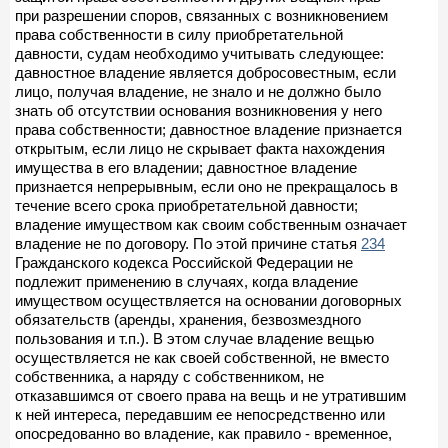
при разрешении споров, связанных с возникновением
права собственности в силу приобретательной
давности, судам необходимо учитывать следующее:
давностное владение является добросовестным, если
лицо, получая владение, не знало и не должно было
знать об отсутствии основания возникновения у него
права собственности; давностное владение признается
открытым, если лицо не скрывает факта нахождения
имущества в его владении; давностное владение
признается непрерывным, если оно не прекращалось в
течение всего срока приобретательной давности;
владение имуществом как своим собственным означает
владение не по договору. По этой причине статья
234
Гражданского кодекса Российской Федерации не
подлежит применению в случаях, когда владение
имуществом осуществляется на основании договорных
обязательств (аренды, хранения, безвозмездного
пользования и т.п.). В этом случае владение вещью
осуществляется не как своей собственной, не вместо
собственника, а наряду с собственником, не
отказавшимся от своего права на вещь и не утратившим
к ней интереса, передавшим ее непосредственно или
опосредованно во владение, как правило - временное,