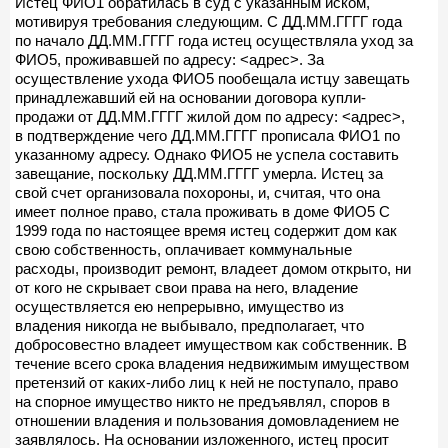
Истец ФИО1 обратилась в суд с указанным иском,
мотивируя требования следующим. С ДД.ММ.ГГГГ года
по начало ДД.ММ.ГГГГ года истец осуществляла уход за
ФИО5, проживавшей по адресу: <адрес>. За
осуществление ухода ФИО5 пообещала истцу завещать
принадлежавший ей на основании договора купли-
продажи от ДД.ММ.ГГГГ жилой дом по адресу: <адрес>,
в подтверждение чего ДД.ММ.ГГГГ прописала ФИО1 по
указанному адресу. Однако ФИО5 не успела составить
завещание, поскольку ДД.ММ.ГГГГ умерла. Истец за
свой счет организовала похороны, и, считая, что она
имеет полное право, стала проживать в доме ФИО5 С
1999 года по настоящее время истец содержит дом как
свою собственность, оплачивает коммунальные
расходы, производит ремонт, владеет домом открыто, ни
от кого не скрывает свои права на него, владение
осуществляется ею непрерывно, имущество из
владения никогда не выбывало, предполагает, что
добросовестно владеет имуществом как собственник. В
течение всего срока владения недвижимым имуществом
претензий от каких-либо лиц к ней не поступало, право
на спорное имущество никто не предъявлял, споров в
отношении владения и пользования домовладением не
заявлялось. На основании изложенного, истец просит