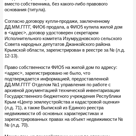
вместо собственника, без какого-либо правового
основания (титула).
Согласно договору купли-продажи, заключенному
ДД.ММ.ГГГГ, ФИО6 продала, а ФИО5 купила жилой дом
в <адрес>, договор удостоверен секретарем
Исполнительного комитета Изумрудновского сельского
Совета народных депутатов Джанкойского района
Крымской области, зарегистрирован в реестре за № (л.д.
12-13).
Право собственности ФИО5 на жилой дом по адресу:
<адрес>, зарегистрировано не было, что
подтверждается информацией, предоставленной
ДД.ММ.ГГГГ Отделом №1 управления по работе с
архивной документацией технической инвентаризации
Государственного бюджетного учреждения Республики
Крым «Центр землеустройства и кадастровой оценки»
(л.д. 71), а также Выпиской из Единого реестра
недвижимости об основных характеристиках и
зарегистрированных правах на объект недвижимости №
№ (л.д. 70).