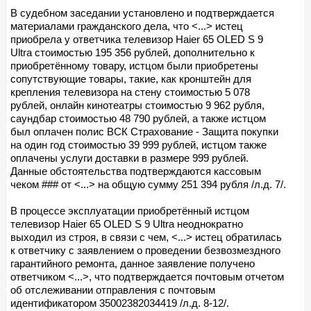
В судебном заседании установлено и подтверждается
материалами гражданского дела, что <...> истец
приобрела у ответчика телевизор Haier 65 OLED S 9
Ultra стоимостью 195 356 рублей, дополнительно к
приобретённому товару, истцом были приобретены
сопутствующие товары, такие, как кронштейн для
крепления телевизора на стену стоимостью 5 078
рублей, онлайн кинотеатры стоимостью 9 962 рубля,
саундбар стоимостью 48 790 рублей, а также истцом
был оплачен полис ВСК Страхование - Защита покупки
на один год стоимостью 39 999 рублей, истцом также
оплачены услуги доставки в размере 999 рублей.
Данные обстоятельства подтверждаются кассовым
чеком ### от <...> на общую сумму 251 394 рубля /л.д. 7/.
В процессе эксплуатации приобретённый истцом
телевизор Haier 65 OLED S 9 Ultra неоднократно
выходил из строя, в связи с чем, <...> истец обратилась
к ответчику с заявлением о проведении безвозмездного
гарантийного ремонта, данное заявление получено
ответчиком <...>, что подтверждается почтовым отчетом
об отслеживании отправления с почтовым
идентификатором 35002382034419 /л.д. 8-12/.