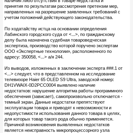
наличия либо отсутствия в товаре недостатка и
принятия по результатам рассмотрения претензии мер,
направленных на разрешение заявленных требований с
учетом положений действующего законодательства.
По ходатайству истца на основании определения
Лабинского городского суда от <...>, по гражданскому
делу была назначена судебная товароведческая
экспертиза, производство которой поручено экспертам
ООО «Экспертные технологии», расположенного по
адресу: 350058, <...> а/я 244.
Из выводов, изложенных в заключении эксперта ###.1 от
<...> следует, что в представленном на исследование
телевизоре Haier 65 OLED S9 Ultra, заводской номер:
DH1VWAIX-0D2PCC0004 выявлено наличие
недостатков: нарушение алгоритма работы программного
обеспечения (зависает), самопроизвольно отключается -
темный экран. Данные недостатки препятствуют
эксплуатации товара и приводят к невозможности и
недопустимости использования данного товара в целях,
для которых товар такого рода обычно применяется.
Причиной возникновения выявленных недостатков
является неисправность микропроцессорного узла