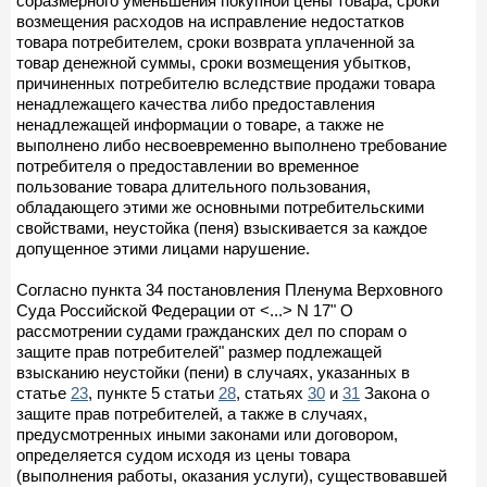
соразмерного уменьшения покупной цены товара, сроки
возмещения расходов на исправление недостатков
товара потребителем, сроки возврата уплаченной за
товар денежной суммы, сроки возмещения убытков,
причиненных потребителю вследствие продажи товара
ненадлежащего качества либо предоставления
ненадлежащей информации о товаре, а также не
выполнено либо несвоевременно выполнено требование
потребителя о предоставлении во временное
пользование товара длительного пользования,
обладающего этими же основными потребительскими
свойствами, неустойка (пеня) взыскивается за каждое
допущенное этими лицами нарушение.
Согласно пункта 34 постановления Пленума Верховного
Суда Российской Федерации от <...> N 17" О
рассмотрении судами гражданских дел по спорам о
защите прав потребителей" размер подлежащей
взысканию неустойки (пени) в случаях, указанных в
статье
23
, пункте 5 статьи
28
, статьях
30
и
31
Закона о
защите прав потребителей, а также в случаях,
предусмотренных иными законами или договором,
определяется судом исходя из цены товара
(выполнения работы, оказания услуги), существовавшей