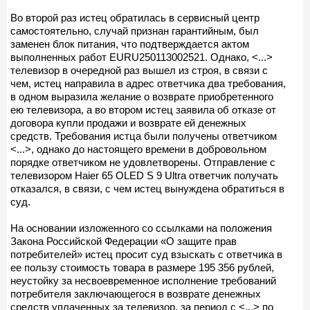
Во второй раз истец обратилась в сервисный центр
самостоятельно, случай признан гарантийным, был
заменен блок питания, что подтверждается актом
выполненных работ EURU250113002521. Однако, <...>
телевизор в очередной раз вышел из строя, в связи с
чем, истец направила в адрес ответчика два требования,
в одном выразила желание о возврате приобретенного
ею телевизора, а во втором истец заявила об отказе от
договора купли продажи и возврате ей денежных
средств. Требования истца были получены ответчиком
<...>, однако до настоящего времени в добровольном
порядке ответчиком не удовлетворены. Отправление с
телевизором Haier 65 OLED S 9 Ultra ответчик получать
отказался, в связи, с чем истец вынуждена обратиться в
суд.
На основании изложенного со ссылками на положения
Закона Российской Федерации «О защите прав
потребителей» истец просит суд взыскать с ответчика в
ее пользу стоимость товара в размере 195 356 рублей,
неустойку за несвоевременное исполнение требований
потребителя заключающегося в возврате денежных
средств уплаченных за телевизор, за период с <...> по