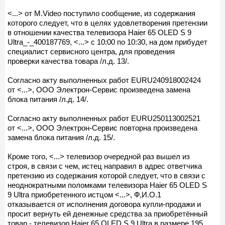
<...> от М.Video поступило сообщение, из содержания
которого следует, что в целях удовлетворения претензии
в отношении качества телевизора Haier 65 OLED S 9
Ultra_-_400187769, <...> с 10:00 по 10:30, на дом прибудет
специалист сервисного центра, для проведения
проверки качества товара /л.д. 13/.
Согласно акту выполненных работ EURU240918002424
от <...>, ООО Электрон-Сервис произведена замена
блока питания /л.д. 14/.
Согласно акту выполненных работ EURU250113002521
от <...>, ООО Электрон-Сервис повторна произведена
замена блока питания /л.д. 15/.
Кроме того, <...> телевизор очередной раз вышел из
строя, в связи с чем, истец направил в адрес ответчика
претензию из содержания которой следует, что в связи с
неоднократными поломками телевизора Haier 65 OLED S
9 Ultra приобретенного истцом <...>, Ф,И.О.1
отказывается от исполнения договора купли-продажи и
просит вернуть ей денежные средства за приобретённый
товар - телевизор Haier 65 OLED S 9 Ultra в размере 195