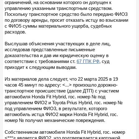
ограничений, на основании которого он допущен к
управлению указанным транспортным средством.
Поскольку транспортное средство было передано ФИО3
по договору аренды, просит отказать истцу во взыскании
с ФИО5 суммы материального ущерба, судебных
расходов.
Выслушав объяснения участвующих в деле лиц,
исследовав представленные письменные
доказательства и дав им юридическую оценку в
соответствии с требованиями ст.
67 ГПК РФ
, суд
приходит к следующим выводам.
Из материалов дела следует, что 22 марта 2025 в 19
часов 45 минут по адресу: <...> произошло дорожно-
транспортное происшествие (далее ДТП) с участием
автомобиля Honda Fit Hybrid, гос. номер № под
управлением ФИО2 и Toyota Prius Hybrid, гос. номер №
под управлением ФИО3, в результате, которого
автомобиль истца ФИО2 марки Honda Fit Hybrid, гос.
номер № получил механические повреждения.
Собственником автомобиля Honda Fit Hybrid, гос. номер
<***> является ФИО2, что подтверждается карточкой