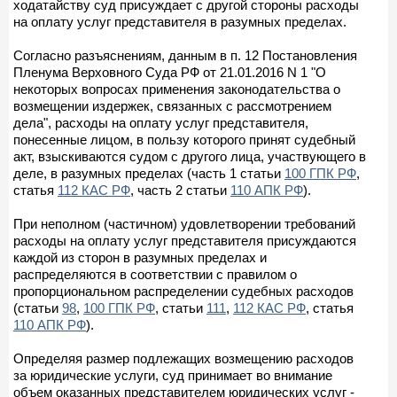
ходатайству суд присуждает с другой стороны расходы
на оплату услуг представителя в разумных пределах.
Согласно разъяснениям, данным в п. 12 Постановления
Пленума Верховного Суда РФ от 21.01.2016 N 1 "О
некоторых вопросах применения законодательства о
возмещении издержек, связанных с рассмотрением
дела", расходы на оплату услуг представителя,
понесенные лицом, в пользу которого принят судебный
акт, взыскиваются судом с другого лица, участвующего в
деле, в разумных пределах (часть 1 статьи
100 ГПК РФ
,
статья
112 КАС РФ
, часть 2 статьи
110 АПК РФ
).
При неполном (частичном) удовлетворении требований
расходы на оплату услуг представителя присуждаются
каждой из сторон в разумных пределах и
распределяются в соответствии с правилом о
пропорциональном распределении судебных расходов
(статьи
98
,
100 ГПК РФ
, статьи
111
,
112 КАС РФ
, статья
110 АПК РФ
).
Определяя размер подлежащих возмещению расходов
за юридические услуги, суд принимает во внимание
объем оказанных представителем юридических услуг -