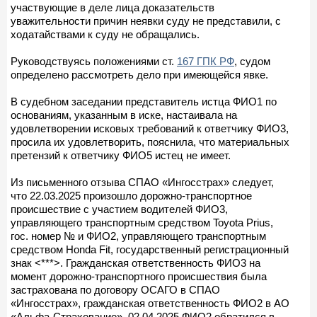
участвующие в деле лица доказательств
уважительности причин неявки суду не представили, с
ходатайствами к суду не обращались.
Руководствуясь положениями ст.
167 ГПК РФ
, судом
определено рассмотреть дело при имеющейся явке.
В судебном заседании представитель истца ФИО1 по
основаниям, указанным в иске, настаивала на
удовлетворении исковых требований к ответчику ФИО3,
просила их удовлетворить, пояснила, что материальных
претензий к ответчику ФИО5 истец не имеет.
Из письменного отзыва СПАО «Ингосстрах» следует,
что 22.03.2025 произошло дорожно-транспортное
происшествие с участием водителей ФИО3,
управляющего транспортным средством Toyota Prius,
гос. номер № и ФИО2, управляющего транспортным
средством Honda Fit, государственный регистрационный
знак <***>. Гражданская ответственность ФИО3 на
момент дорожно-транспортного происшествия была
застрахована по договору ОСАГО в СПАО
«Ингосстрах», гражданская ответственность ФИО2 в АО
«Альфа-Страхование». 02.04.2025 ФИО2 обратился в