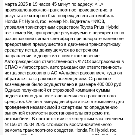
марта 2025 в 19 часов 45 минут по адресу: <...>
произошло дорожно-транспортное происшествие, в
результате которого был поврежден его автомобиль
Honda Fit Hybrid, гос. номер №. Водитель ФИО3,
управляя транспортным средством Toyota Prius Hybrid,
гос. номер №, при проезде регулируемого перекрестка на
разрешающий сигнал светофора при повороте налево не
предоставил преимущество в движении транспортному
средству истца, движущемуся во встречном
направлении, и допустил с ним столкновение.
Автогражданская ответственность ФИО3 застрахована в
СПАО «Ингосстрах», автогражданская ответственность
истца застрахована в АО «Альфастрахование», куда он
обратился за страховым возмещением. Страховое
возмещение было осуществлено в размере 400 000 руб.
Однако полученной от страховой компании суммы
недостаточно для восстановления его транспортного
средства. Он был вынужден обратиться в компанию для
проведения независимой экспертизы по определению
рыночной стоимости восстановительного ремонта
автомобиля. В соответствии с экспертным заключением
№156 от 25.04.2025 стоимость восстановительного
ремонта транспортного средства Honda Fit Hybrid, гос.