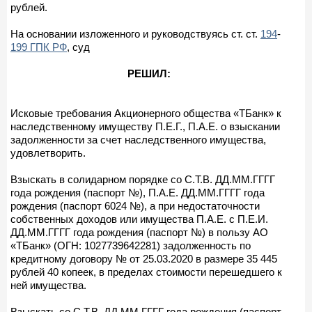
рублей.
На основании изложенного и руководствуясь ст. ст.
194
-
199 ГПК РФ
, суд
РЕШИЛ:
Исковые требования Акционерного общества «ТБанк» к
наследственному имуществу П.Е.Г., П.А.Е. о взыскании
задолженности за счет наследственного имущества,
удовлетворить.
Взыскать в солидарном порядке со С.Т.В. ДД.ММ.ГГГГ
года рождения (паспорт №), П.А.Е. ДД.ММ.ГГГГ года
рождения (паспорт 6024 №), а при недостаточности
собственных доходов или имущества П.А.Е. с П.Е.И.
ДД.ММ.ГГГГ года рождения (паспорт №) в пользу АО
«ТБанк» (ОГН: 1027739642281) задолженность по
кредитному договору № от 25.03.2020 в размере 35 445
рублей 40 копеек, в пределах стоимости перешедшего к
ней имущества.
Взыскать со С.Т.В. ДД.ММ.ГГГГ года рождения (паспорт