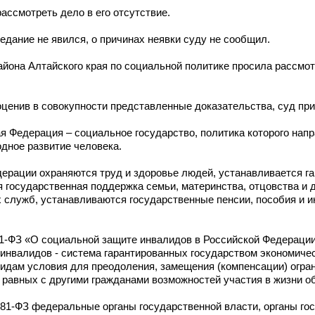
ассмотреть дело в его отсутствие.
ание не явился, о причинах неявки суду не сообщил.
айона Алтайского края по социальной политике просила рассмот
ценив в совокупности представленные доказательства, суд пр
 Федерация – социальное государство, политика которого напр
дное развитие человека.
ерации охраняются труд и здоровье людей, устанавливается г
государственная поддержка семьи, материнства, отцовства и д
 служб, устанавливаются государственные пенсии, пособия и и
181-ФЗ «О социальной защите инвалидов в Российской Федерации
инвалидов - система гарантированных государством экономичес
идам условия для преодоления, замещения (компенсации) огра
 равных с другими гражданами возможностей участия в жизни о
 181-ФЗ федеральные органы государственной власти, органы го