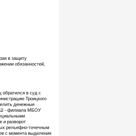
рая в защиту
ожении обязанностей,
ц обратился в суд с
инистрацию Троицкого
ыделить денежные
СОШ - филиала МБОУ
пециальными
е и разворот
нных рельефно-точечным
ев с момента выделения