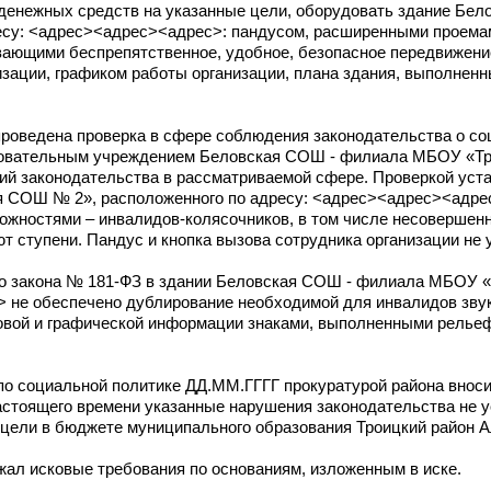
 денежных средств на указанные цели, оборудовать здание Бе
су: <адрес><адрес><адрес>: пандусом, расширенными проема
вающими беспрепятственное, удобное, безопасное передвижени
изации, графиком работы организации, плана здания, выполне
 проведена проверка в сфере соблюдения законодательства о с
азовательным учреждением Беловская СОШ - филиала МБОУ «Т
й законодательства в рассматриваемой сфере. Проверкой уста
 СОШ № 2», расположенного по адресу: <адрес><адрес><адре
ожностями – инвалидов-колясочников, в том числе несовершен
т ступени. Пандус и кнопка вызова сотрудника организации не 
ьного закона № 181-ФЗ в здании Беловская СОШ - филиала МБОУ
 не обеспечено дублирование необходимой для инвалидов звук
стовой и графической информации знаками, выполненными рель
по социальной политике ДД.ММ.ГГГГ прокуратурой района внос
астоящего времени указанные нарушения законодательства не у
цели в бюджете муниципального образования Троицкий район Ал
ал исковые требования по основаниям, изложенным в иске.