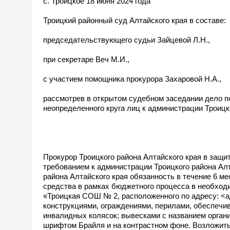
с. Троицкое 18 июня 2024 года
Троицкий районный суд Алтайского края в составе:
председательствующего судьи Зайцевой Л.Н.,
при секретаре Веч М.И.,
с участием помощника прокурора Захаровой Н.А.,
рассмотрев в открытом судебном заседании дело по
неопределенного круга лиц к администрации Троиц
Прокурор Троицкого района Алтайского края в защит
требованием к администрации Троицкого района А
района Алтайского края обязанность в течение 6 
средства в рамках бюджетного процесса в необхо
«Троицкая СОШ № 2, расположенного по адресу: <
конструкциями, ограждениями, перилами, обеспечи
инвалидных колясок; вывесками с названием орган
шрифтом Брайля и на контрастном фоне. Возложит