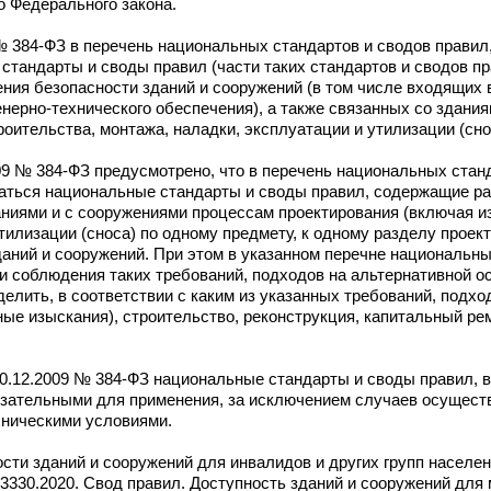
 Федерального закона.
9 № 384-ФЗ в перечень национальных стандартов и сводов правил,
стандарты и своды правил (части таких стандартов и сводов п
ия безопасности зданий и сооружений (в том числе входящих в
нерно-технического обеспечения), а также связанных со здани
оительства, монтажа, наладки, эксплуатации и утилизации (сно
009 № 384-ФЗ предусмотрено, что в перечень национальных стан
ючаться национальные стандарты и своды правил, содержащие р
аниями и с сооружениями процессам проектирования (включая и
тилизации (сноса) по одному предмету, к одному разделу проек
аний и сооружений. При этом в указанном перечне национальны
 соблюдения таких требований, подходов на альтернативной ос
делить, в соответствии с каким из указанных требований, подхо
е изыскания), строительство, реконструкция, капитальный рем
т 30.12.2009 № 384-ФЗ национальные стандарты и своды правил,
бязательными для применения, за исключением случаев осущест
хническими условиями.
сти зданий и сооружений для инвалидов и других групп населе
330.2020. Свод правил. Доступность зданий и сооружений для