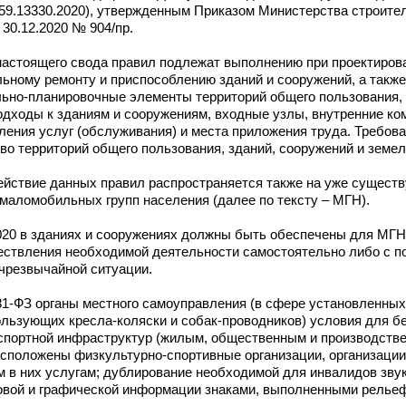
 59.13330.2020), утвержденным Приказом Министерства строите
30.12.2020 № 904/пр.
я настоящего свода правил подлежат выполнению при проектиров
ному ремонту и приспособлению зданий и сооружений, а также
ьно-планировочные элементы территорий общего пользования, 
одходы к зданиям и сооружениям, входные узлы, внутренние ко
ления услуг (обслуживания) и места приложения труда. Требов
о территорий общего пользования, зданий, сооружений и земел
ействие данных правил распространяется также на уже сущест
маломобильных групп населения (далее по тексту – МГН).
.2020 в зданиях и сооружениях должны быть обеспечены для МГ
ествления необходимой деятельности самостоятельно либо с 
 чрезвычайной ситуации.
 181-ФЗ органы местного самоуправления (в сфере установленных
льзующих кресла-коляски и собак-проводников) условия для б
нспортной инфраструктур (жилым, общественным и производств
асположены физкультурно-спортивные организации, организации
м в них услугам; дублирование необходимой для инвалидов зву
стовой и графической информации знаками, выполненными рель