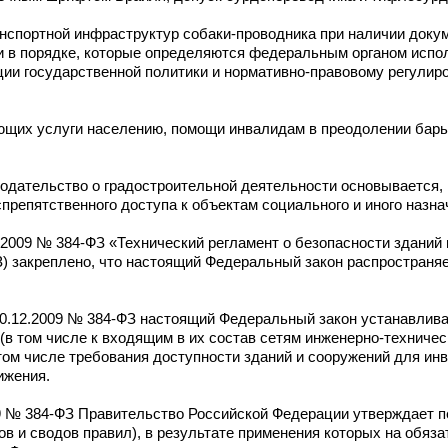
ранспортной инфраструктур собаки-проводника при наличии док
и в порядке, которые определяются федеральным органом испо
ии государственной политики и нормативно-правовому регулир
яющих услуги населению, помощи инвалидам в преодолении ба
одательство о градостроительной деятельности основывается, 
репятственного доступа к объектам социального и иного назна
2.2009 № 384-ФЗ «Технический регламент о безопасности зданий 
З) закреплено, что настоящий Федеральный закон распространяе
от 30.12.2009 № 384-ФЗ настоящий Федеральный закон устанавли
в том числе к входящим в их состав сетям инженерно-техничес
том числе требования доступности зданий и сооружений для инв
ижения.
2009 № 384-ФЗ Правительство Российской Федерации утверждает 
ов и сводов правил), в результате применения которых на обяз