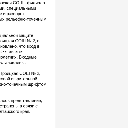
ловская СОШ - филиала
ми, специальными
е и разворот
нных рельефно-точечным
оциальной защите
роицкая СОШ № 2, в
новлено, что вход в
с> является
нолетних. Входные
установлены.
 «Троицкая СОШ № 2,
овой и зрительной
ефно-точечным шрифтом
илось представление,
странены в связи с
тайского края.