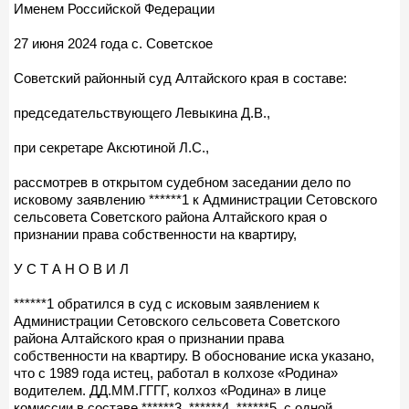
Именем Российской Федерации
27 июня 2024 года с. Советское
Советский районный суд Алтайского края в составе:
председательствующего Левыкина Д.В.,
при секретаре Аксютиной Л.С.,
рассмотрев в открытом судебном заседании дело по
исковому заявлению ******1 к Администрации Сетовского
сельсовета Советского района Алтайского края о
признании права собственности на квартиру,
У С Т А Н О В И Л
******1 обратился в суд с исковым заявлением к
Администрации Сетовского сельсовета Советского
района Алтайского края о признании права
собственности на квартиру. В обоснование иска указано,
что с 1989 года истец, работал в колхозе «Родина»
водителем. ДД.ММ.ГГГГ, колхоз «Родина» в лице
комиссии в составе ******3, ******4, ******5, с одной