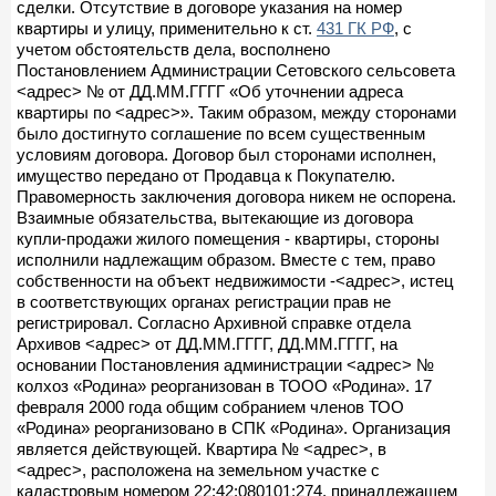
сделки. Отсутствие в договоре указания на номер
квартиры и улицу, применительно к ст.
431 ГК РФ
, с
учетом обстоятельств дела, восполнено
Постановлением Администрации Сетовского сельсовета
<адрес> № от ДД.ММ.ГГГГ «Об уточнении адреса
квартиры по <адрес>». Таким образом, между сторонами
было достигнуто соглашение по всем существенным
условиям договора. Договор был сторонами исполнен,
имущество передано от Продавца к Покупателю.
Правомерность заключения договора никем не оспорена.
Взаимные обязательства, вытекающие из договора
купли-продажи жилого помещения - квартиры, стороны
исполнили надлежащим образом. Вместе с тем, право
собственности на объект недвижимости -<адрес>, истец
в соответствующих органах регистрации прав не
регистрировал. Согласно Архивной справке отдела
Архивов <адрес> от ДД.ММ.ГГГГ, ДД.ММ.ГГГГ, на
основании Постановления администрации <адрес> №
колхоз «Родина» реорганизован в ТООО «Родина». 17
февраля 2000 года общим собранием членов ТОО
«Родина» реорганизовано в СПК «Родина». Организация
является действующей. Квартира № <адрес>, в
<адрес>, расположена на земельном участке с
кадастровым номером 22:42:080101:274, принадлежащем