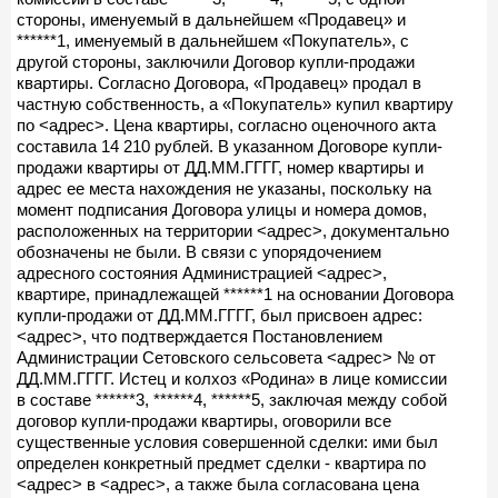
стороны, именуемый в дальнейшем «Продавец» и
******1, именуемый в дальнейшем «Покупатель», с
другой стороны, заключили Договор купли-продажи
квартиры. Согласно Договора, «Продавец» продал в
частную собственность, а «Покупатель» купил квартиру
по <адрес>. Цена квартиры, согласно оценочного акта
составила 14 210 рублей. В указанном Договоре купли-
продажи квартиры от ДД.ММ.ГГГГ, номер квартиры и
адрес ее места нахождения не указаны, поскольку на
момент подписания Договора улицы и номера домов,
расположенных на территории <адрес>, документально
обозначены не были. В связи с упорядочением
адресного состояния Администрацией <адрес>,
квартире, принадлежащей ******1 на основании Договора
купли-продажи от ДД.ММ.ГГГГ, был присвоен адрес:
<адрес>, что подтверждается Постановлением
Администрации Сетовского сельсовета <адрес> № от
ДД.ММ.ГГГГ. Истец и колхоз «Родина» в лице комиссии
в составе ******3, ******4, ******5, заключая между собой
договор купли-продажи квартиры, оговорили все
существенные условия совершенной сделки: ими был
определен конкретный предмет сделки - квартира по
<адрес> в <адрес>, а также была согласована цена