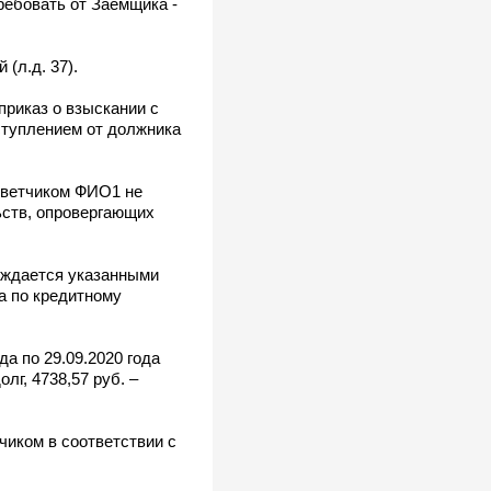
ребовать от Заёмщика -
(л.д. 37).
приказ о взыскании с
оступлением от должника
ответчиком ФИО1 не
ьств, опровергающих
ерждается указанными
а по кредитному
а по 29.09.2020 года
лг, 4738,57 руб. –
чиком в соответствии с