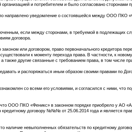
 организацией и потребителем и было согласовано сторонами пр
ыло направлено уведомление о состоявшейся между ООО ПКО «
ключенным, если между сторонами, в требуемой в подлежащих с
виям договора.
о законом или договором, право первоначального кредитора пер
 существовали к моменту перехода права. В частности, к новом
а также другие связанные с требованием права, в том числе пр
передавать и распоряжаться иным образом своими правами по До
знакомлен со всеми его условиями, и согласился с ними, что п
, что ООО ПКО «Феникс» в законном порядке приобрело у АО «
о кредитному договору №№№ от 25.06.2014 года и является пр
 что наличие невыполненных обязательств по кредитному догов