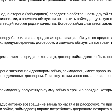
 одна сторона (займодавец) передает в собственность другой с
ризнаками, а заемщик обязуется возвратить займодавцу такую 
м вещей того же рода и качества. Договор займа считается зак
овору банк или иная кредитная организация обязуются предос
ях, предусмотренных договором, а заемщик обязуется возврати
цем является юридическое лицо, договор займа должен быть со
трено законом или договором займа, займодавец имеет право на
 определенных договором. При отсутствии иного соглашения пр
займодавцу полученную сумму займа в срок и в порядке, кото
редусмотрено возвращение займа по частям (в рассрочку), то п
ти займа, займодавец вправе потребовать досрочного возврата 