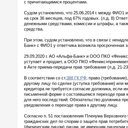
с причитающимися процентами.
Судом установлено, что 25.06.2014 г. между ФИО1
на срок 36 месяцев, под 67% годовых. (л.д. 8) Отв
денежными средствами, комиссии и штрафы, а такж
средства.
При этом, судом установлено, что в связи с ненад
Банк» с ФИО1 у ответчика возникла просроченная 
29.09.2020 г. АО «Альфа-Банк» и ООО ПКО «Феникс»
уступает и продает, а ООО ПКО «Феникс»принимает
в Акте приема-передачи прав требования (л.д. 21-23 
В соответствии со ст.
388 ГК РФ
, право (требование
другому лицу по сделке (уступка требования) или м
кредитора не требуется согласие должника, если и
письменной форме о состоявшемся переходе прав к
для него последствий. Обязательство должника пр
уведомления о переходе права к другому лицу.
Согласно п. 51 постановления Пленума Верховного
гражданских дел по спорам о защите прав потребит
(физическим лицом) лицам, не имеющим лицензии н