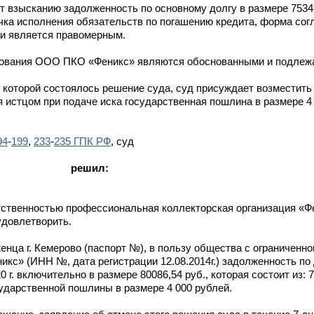
т взысканию задолженность по основному долгу в размере 75347,
ка исполнения обязательств по погашению кредита, форма сог
ки является правомерным.
бования ООО ПКО «Феникс» являются обоснованными и подлеж
 которой состоялось решение суда, суд присуждает возместить 
истцом при подаче иска государственная пошлина в размере 4 0
94
-
199
,
233
-
235 ГПК РФ
, суд
решил:
тственностью профессиональная коллекторская организация «Ф
удовлетворить.
нца г. Кемерово (паспорт №), в пользу общества с ограниченн
икс» (ИНН №, дата регистрации 12.08.2014г.) задолженность п
020 г. включительно в размере 80086,54 руб., которая состоит из: 
сударственной пошлины в размере 4 000 рублей.