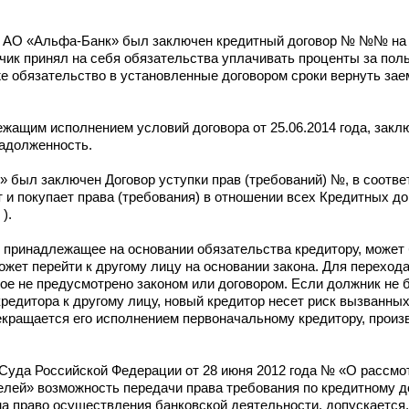
 и АО «Альфа-Банк» был заключен кредитный договор № №№ на 
етчик принял на себя обязательства уплачивать проценты за по
е обязательство в установленные договором сроки вернуть за
лежащим исполнением условий договора от 25.06.2014 года, зак
задолженность.
 был заключен Договор уступки прав (требований) №, в соотве
 и покупает права (требования) в отношении всех Кредитных д
).
), принадлежащее на основании обязательства кредитору, может
ожет перейти к другому лицу на основании закона. Для перехода
ное не предусмотрено законом или договором. Если должник не
редитора к другому лицу, новый кредитор несет риск вызванны
екращается его исполнением первоначальному кредитору, прои
 Суда Российской Федерации от 28 июня 2012 года № «О рассмо
елей» возможность передачи права требования по кредитному д
а право осуществления банковской деятельности, допускается