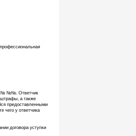
ю профессиональная
ор № №№. Ответчик
 штрафы, а также
ийся предоставленными
е чего у ответчика
ании договора уступки