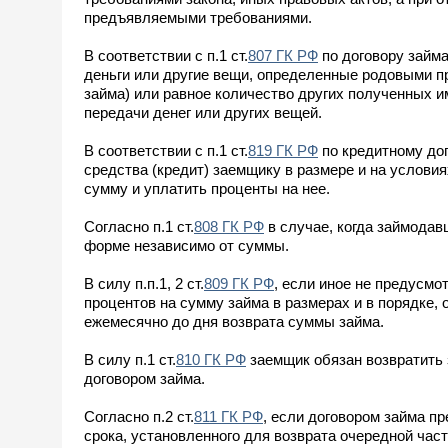
предъявляемыми требованиями.
В соответствии с п.1 ст.
807 ГК РФ
по договору займа
деньги или другие вещи, определенные родовыми п
займа) или равное количество других полученных и
передачи денег или других вещей.
В соответствии с п.1 ст.
819 ГК РФ
по кредитному дог
средства (кредит) заемщику в размере и на услови
сумму и уплатить проценты на нее.
Согласно п.1 ст.
808 ГК РФ
в случае, когда займодав
форме независимо от суммы.
В силу п.п.1, 2 ст.
809 ГК РФ
, если иное не предусмо
процентов на сумму займа в размерах и в порядке,
ежемесячно до дня возврата суммы займа.
В силу п.1 ст.
810 ГК РФ
заемщик обязан возвратить 
договором займа.
Согласно п.2 ст.
811 ГК РФ
, если договором займа п
срока, установленного для возврата очередной час