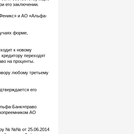
и его заключении.
Феникс» и АО «Альфа-
лучаях форме,
еходит к новому
у кредитору переходят
аво на проценты.
говору любому третьему
одтверждается его
Альфа-Банк»право
авопреемником АО
ору № №№ от 25.06.2014