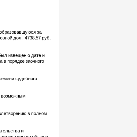
 образовавшуюся за
новной долг, 4738,57 руб.
ыл извещен о дате и
а в порядке заочного
ремени судебного
ет возможным
влетворению в полном
тельства и
чаями или иными обычно