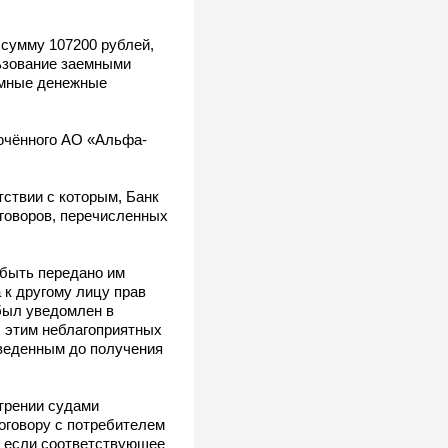
сумму 107200 рублей,
льзование заемными
емные денежные
лючённого АО «Альфа-
тствии с которым, Банк
оговоров, перечисленных
 быть передано им
 к другому лицу прав
 был уведомлен в
х этим неблагоприятных
зведенным до получения
трении судами
оговору с потребителем
, если соответствующее