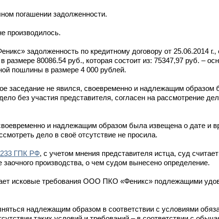
олном погашении задолженности.
не производилось.
никс» задолженность по кредитному договору от 25.06.2014 г.,
, в размере 80086.54 руб., которая состоит из: 75347,97 руб. – ос
ной пошлины в размере 4 000 рублей.
е заседание не явился, своевременно и надлежащим образом б
дело без участия представителя, согласен на рассмотрение дел
своевременно и надлежащим образом была извещена о дате и в
ссмотреть дело в своё отсутствие не просила.
233 ГПК РФ
, с учетом мнения представителя истца, суд счита
е заочного производства, о чем судом вынесено определение.
тает исковые требования ООО ПКО «Феникс» подлежащими удо
няться надлежащим образом в соответствии с условиями обяза
отсутствии таких условий и требований – в соответствии с обы