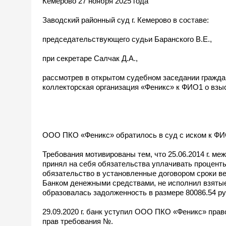
Кемерово 27 ноября 2025 года
Заводский районный суд г. Кемерово в составе:
председательствующего судьи Баранского В.Е.,
при секретаре Салчак Д.А.,
рассмотрев в открытом судебном заседании гражда
коллекторская организация «Феникс» к ФИО1 о взыс
ООО ПКО «Феникс» обратилось в суд с иском к ФИО
Требования мотивированы тем, что 25.06.2014 г.
принял на себя обязательства уплачивать процент
обязательство в установленные договором сроки 
Банком денежными средствами, не исполнил взятые 
образовалась задолженность в размере 80086.54 руб. 
29.09.2020 г. банк уступил ООО ПКО «Феникс» право
прав требования №.