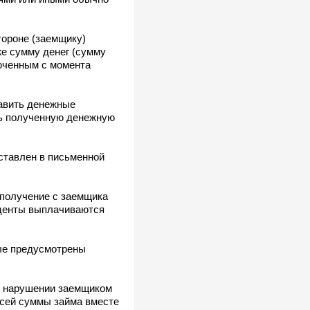
тороне (заемщику)
же сумму денег (сумму
люченным с момента
тавить денежные
ть полученную денежную
ставлен в письменной
 получение с заемщика
оценты выплачиваются
рые предусмотрены
ри нарушении заемщиком
всей суммы займа вместе