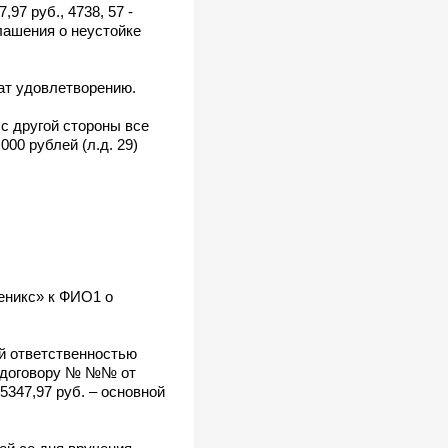
97 руб., 4738, 57 -
лашения о неустойке
ат удовлетворению.
с другой стороны все
00 рублей (л.д. 29)
еникс» к ФИО1 о
ой ответственностью
о договору № №№ от
75347,97 руб. – основной