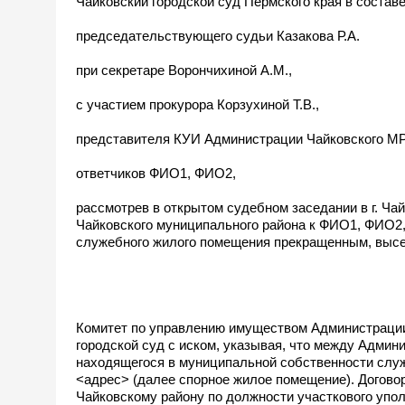
Чайковский городской суд Пермского края в составе
председательствующего судьи Казакова Р.А.
при секретаре Ворончихиной А.М.,
с участием прокурора Корзухиной Т.В.,
представителя КУИ Администрации Чайковского М
ответчиков ФИО1, ФИО2,
рассмотрев в открытом судебном заседании в г. Ч
Чайковского муниципального района к ФИО1, ФИО2,
служебного жилого помещения прекращенным, высе
Комитет по управлению имуществом Администрации
городской суд с иском, указывая, что между Адми
находящегося в муниципальной собственности служ
<адрес> (далее спорное жилое помещение). Догов
Чайковскому району по должности участкового упо