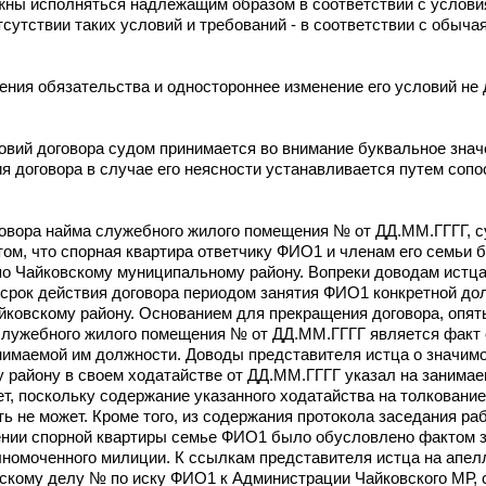
ны исполняться надлежащим образом в соответствии с услови
тсутствии таких условий и требований - в соответствии с обыча
ения обязательства и одностороннее изменение его условий не 
овий договора судом принимается во внимание буквальное зна
я договора в случае его неясности устанавливается путем сопо
договора найма служебного жилого помещения № от ДД.ММ.ГГГГ, 
 том, что спорная квартира ответчику ФИО1 и членам его семьи
о Чайковскому муниципальному району. Вопреки доводам истца
 срок действия договора периодом занятия ФИО1 конкретной до
ковскому району. Основанием для прекращения договора, опять
ма служебного жилого помещения № от ДД.ММ.ГГГГ является факт
нимаемой им должности. Доводы представителя истца о значимо
у району в своем ходатайстве от ДД.ММ.ГГГГ указал на заним
ет, поскольку содержание указанного ходатайства на толковани
 не может. Кроме того, из содержания протокола заседания ра
ении спорной квартиры семье ФИО1 было обусловлено фактом з
лномоченного милиции. К ссылкам представителя истца на апе
нскому делу № по иску ФИО1 к Администрации Чайковского МР, 