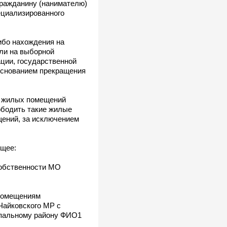
гражданину (нанимателю)
ециализированного
ибо нахождения на
ли на выборной
ции, государственной
основанием прекращения
х жилых помещений
ободить такие жилые
ений, за исключением
ющее:
собственности МО
 помещениям
Чайковского МР с
ипальному району ФИО1