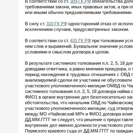
В соответствии со ст.
309 ГК РФ
обязательства долж
требованиями закона, иных правовых актов, а при о
или иными обычно предъявляемыми требованиями.
В силу ст.
310 ГК РФ
односторонний отказ от исполн
исключением случаев, предусмотренных законом.
В соответствии со ст.
431 ГК РФ
при толковании усл
нем слов и выражений. Буквальное значение услови
условиями и смыслом договора в целом.
В результате системного толкования п.п. 2, 5, 18 
доводами ответчика, а равно мнением прокурора, о
период нахождения в трудовых отношениях с ОВД п
анализируемой сделки ее участники не обусловили
участкового уполномоченного милиции ОМВД по Чай
системного толкования п.п. 2, 5, 18 договора най
ФИО1 в органе внутренних дел безотносительно за
обстоятельства, что начальник ОВД по Чайковском
участкового уполномоченного милиции, суд отверга
между МО «Чайковский МР» и ФИО1 договора влиять
ДД.ММ.ГГГГ не следует, что решение о предоставл
внутренних дел именно должности участкового упо
Пермского краевого суда от ДД.ММ.ГГГГ по гражда