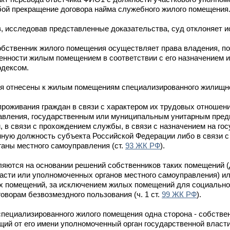
обой прекращение договора найма служебного жилого помещения
 исследовав представленные доказательства, суд отклоняет 
бственник жилого помещения осуществляет права владения, по
нности жилым помещением в соответствии с его назначением и
одексом.
 отнесены к жилым помещениям специализированного жилищно
оживания граждан в связи с характером их трудовых отношени
равления, государственным или муниципальным унитарным пред
в связи с прохождением службы, в связи с назначением на го
ную должность субъекта Российской Федерации либо в связи 
ганы местного самоуправления (ст.
93 ЖК РФ
).
ются на основании решений собственников таких помещений (
асти или уполномоченных органов местного самоуправления) и
х помещений, за исключением жилых помещений для социальн
оворам безвозмездного пользования (ч. 1 ст.
99 ЖК РФ
).
специализированного жилого помещения одна сторона - собстве
ий от его имени уполномоченный орган государственной власт