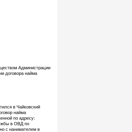
муществом Администрации
ии договора найма
тился в Чайковский
оговор найма
енной по адресу:
ужбы в ОВД по
но с нанимателем в