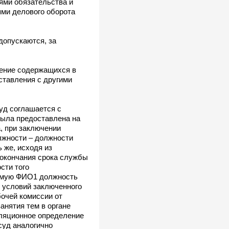
ями обязательства и
ями делового оборота
допускаются, за
чение содержащихся в
ставления с другими
суд соглашается с
 была предоставлена на
, при заключении
лжности – должности
 же, исходя из
 окончания срока службы
сти того
аемую ФИО1 должность
е условий заключенного
бочей комиссии от
анятия тем в органе
лляционное определение
суд аналогично