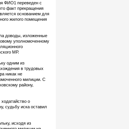
мя ФИО1 переведен с
что факт прекращения
является основанием для
бного жилого помещения
ила доводы, изложенные
тковому уполномоченному
лляционного
ского МР.
ьку одним из
ахождения в трудовых
ра никак не
омоченного милиции. С
ковскому району,
 ходатайство о
у, судьбу иска оставил
льку, исходя из
оченного милиции на