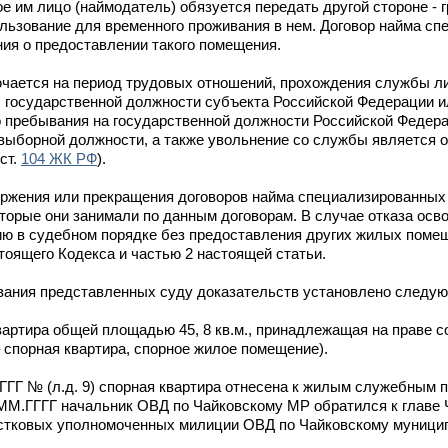
е им лицо (наймодатель) обязуется передать другой стороне - 
льзование для временного проживания в нем. Договор найма сп
ия о предоставлении такого помещения.
ючается на период трудовых отношений, прохождения службы л
 государственной должности субъекта Российской Федерации и
 пребывания на государственной должности Российской Федера
выборной должности, а также увольнение со службы является 
ст.
104 ЖК РФ
).
оржения или прекращения договоров найма специализированны
орые они занимали по данным договорам. В случае отказа осв
ю в судебном порядке без предоставления других жилых помещ
тоящего Кодекса и частью 2 настоящей статьи.
дования представленных суду доказательств установлено следу
вартира общей площадью 45, 8 кв.м., принадлежащая на праве 
– спорная квартира, спорное жилое помещение).
ГГГ № (л.д. 9) спорная квартира отнесена к жилым служебным
.ММ.ГГГГ начальник ОВД по Чайковскому МР обратился к главе 
астковых уполномоченных милиции ОВД по Чайковскому муниц