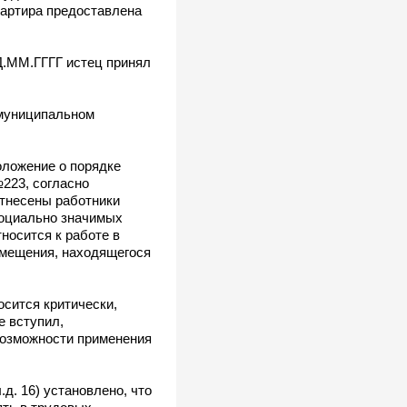
вартира предоставлена
Д.ММ.ГГГГ истец принял
 муниципальном
ложение о порядке
223, согласно
отнесены работники
социально значимых
носится к работе в
омещения, находящегося
осится критически,
е вступил,
возможности применения
д. 16) установлено, что