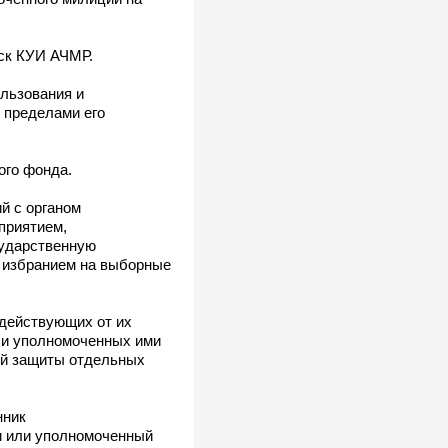
.
иск КУИ АЧМР.
льзования и
 пределами его
го фонда.
й с органом
приятием,
сударственную
с избранием на выборные
действующих от их
ли уполномоченных ими
ой защиты отдельных
нник
и или уполномоченный