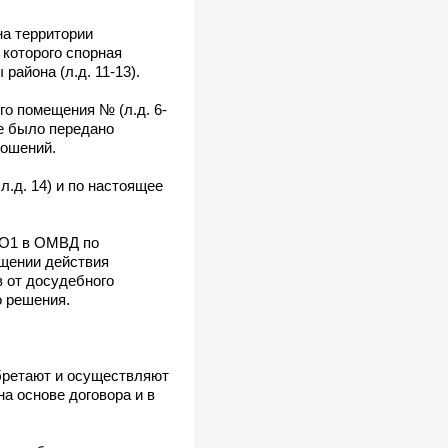
на территории
 которого спорная
айона (л.д. 11-13).
о помещения № (л.д. 6-
ие было передано
ношений.
.д. 14) и по настоящее
ИО1 в ОМВД по
ащении действия
в от досудебного
о решения.
обретают и осуществляют
а основе договора и в