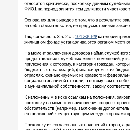
относится критически, поскольку данным судебным 
ФИО1 на период занятия тем должности участковог
Основания для выводов о том, что в результате з
на себя обязательства, не предусмотренные законом
Так, согласно п. 3 ч. 2 ст.
104 ЖК РФ
категории граж
жилищном фонде устанавливаются органом местног
На момент заключения договора найма служебного
предоставления служебных жилых помещений, утв. Р
приложения к которому, к категории граждан, кот
бюджетных организаций, финансируемых из бюджет
отраслях, финансируемых из краевого и федерально
социально значимой отрасли, а потому сам по себ
в муниципальной собственности, закону соответств
К изложенным в иске ссылкам на положения, закреп
поскольку на момент возникновения спорных право
обстоятельств (например, заключение дополнитель
его положений к существующим между сторонами п
Поскольку из согласованных пояснений сторон, а ра