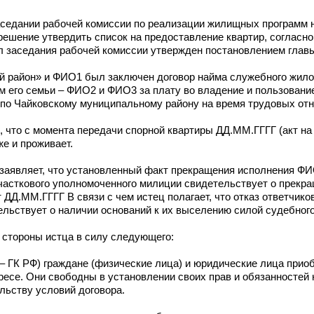
седании рабочей комиссии по реализации жилищных программ 
решение утвердить список на предоставление квартир, согласно
заседания рабочей комиссии утвержден постановлением главы р
район» и ФИО1 был заключен договор найма служебного жилог
нам его семьи – ФИО2 и ФИО3 за плату во владение и пользован
 по Чайковскому муниципальному району на время трудовых от
 что с момента передачи спорной квартиры ДД.ММ.ГГГГ (акт на л
е и проживает.
заявляет, что установленный факт прекращения исполнения Ф
асткового уполномоченного милиции свидетельствует о прекр
ДД.ММ.ГГГГ В связи с чем истец полагает, что отказ ответчико
ельствует о наличии оснований к их выселению силой судебног
 стороны истца в силу следующего:
– ГК РФ) граждане (физические лица) и юридические лица при
ресе. Они свободны в установлении своих прав и обязанностей н
ьству условий договора.