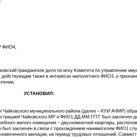
:
Р ФИО4,
айковский гражданское дело по иску Комитета по управлению и
 действующим также в интересах малолетнего ФИО3, о признан
лении,
УСТАНОВИЛ:
 Чайковского муниципального района (далее – КУИ АЧМР) обра
нистрацией Чайковского МР и ФИО1 ДД.ММ.ГГГГ был заключен д
ебного жилого помещения – двухкомнатной квартиры, располож
ор был заключен в связи с прохождением нанимателем ФИО1 сл
лномоченного милиции, на период трудовых отношений. Совмест