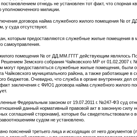
постановлением отнюдь не установлен тот факт, что спорная к
о уполномоченного милиции.
аключения договора найма служебного жилого помещения № от Д
, у суда отсутствуют.
дан, которым предоставляются служебные жилые помещения в
о самоуправления.
 жилого помещения № от ДД.ММ.ГГГГ действующим являлось По
ешением Земского собрания Чайковского МР от 01.02.2007 г. №
орым могут предоставляться служебные жилые помещения, были 
а Чайковского муниципального района, а также работающие в 
го бюджетов. Очевидно, что служба в органе внутренних дел от
е факт заключения с ФИО1 договора найма служебного жилого п
ует.
ленные Федеральным законом от 19.07.2011 г. №247-ФЗ суд отн
отношений данный нормативный правовой акт в законную силу н
ных соглашений сторонами), которые бы свидетельствовали о 
равоотношениям судом не установлено.
вно пояснений третьего лица и исходящих от него документов (л.