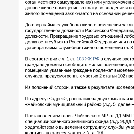
орган местного самоуправления) или уполномоченно
данное жилое помещение за плату во владение и по
жилого помещения заключается на основании решен
Договор найма служебного жилого помещения закл
государственной должности Российской Федерации,
должности. Прекращение трудовых отношений либо
должности субъекта Российской Федерации или на 
договора найма служебного жилого помещения (ч. 3 
В соответствии с ч. 1 ст.
103 ЖК РФ
в случаях раст
граждане должны освободить жилые помещения, кот
помещения указанные граждане подлежат выселени
случаев, предусмотренных частью 2 статьи 102 нас
Из пояснений сторон, а также в результате иссле
По адресу: <адрес>, расположена двухкомнатная к
«Чайковский муниципальный район» (л.д. 5, далее 
Постановлением главы Чайковского МР от ДД.ММ.Г
специализированного жилищного фонда (л.д. 9).ДД
ходатайством о выделении сотруднику службы уч
квартиры по адресу <адрес> (л.д. 10).