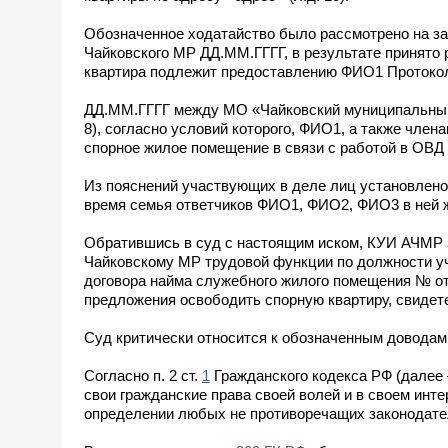
Обозначенное ходатайство было рассмотрено на за
Чайковского МР ДД.ММ.ГГГГ, в результате принято 
квартира подлежит предоставлению ФИО1 Протокол 
ДД.ММ.ГГГГ между МО «Чайковский муниципальный 
8), согласно условий которого, ФИО1, а также чле
спорное жилое помещение в связи с работой в ОВД
Из пояснений участвующих в деле лиц установлено,
время семья ответчиков ФИО1, ФИО2, ФИО3 в ней ж
Обратившись в суд с настоящим иском, КУИ АЧМР 
Чайковскому МР трудовой функции по должности уч
договора найма служебного жилого помещения № от 
предложения освободить спорную квартиру, свидет
Суд критически относится к обозначенным доводам
Согласно п. 2 ст.
1
Гражданского кодекса РФ (далее 
свои гражданские права своей волей и в своем инте
определении любых не противоречащих законодател