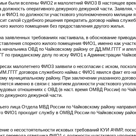
семьи были вселены ФИО2 и малолетний ФИО3 В настоящее вре
 должность оперативного дежурного дежурной части. Заявляя, 
 и ФИО1 по должности участкового уполномоченного милиции 
осит силой судебного решения прекратить договор найма служе
ого жилого помещения без предоставления другого жилья.
на заявленных требованиях настаивала, в обоснование привод
доставления спорного жилого помещения ФИО1, именно как учас
а начальника ОВД по Чайковскому району от ДД.ММ.ГГГГ и апе
ГГ по гражданскому делу по иску ФИО1 к Администрации Чайков
есах малолетнего ФИО3 заявили о несогласии с иском, поскол
ММ.ГГГГ договора служебного найма с ФИО1 явился факт его н
ому муниципальному району. При заключении указанного догово
яется именно в связи с занятием должности участкового уполн
удовых отношениях с ОВД (в наст. время ОМВД России) по Чай
го дежурного дежурной части.
тьего лица Отдела МВД России по Чайковскому району направил
что ФИО1 проходит службу в ОМВД России по Чайковскому район
ение о несостоятельности исковых требований КУИ АЧМР, поско
кт перевода ответчика ФИО1 с должности участкового уполном