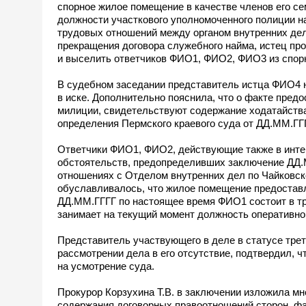
спорное жилое помещение в качестве членов его 
должности участкового уполномоченного полиции на
трудовых отношений между органом внутренних дел
прекращения договора служебного найма, истец пр
и выселить ответчиков ФИО1, ФИО2, ФИО3 из спорн
В судебном заседании представитель истца ФИО4 
в иске. Дополнительно пояснила, что о факте пре
милиции, свидетельствуют содержание ходатайств
определения Пермского краевого суда от ДД.ММ.ГГ
Ответчики ФИО1, ФИО2, действующие также в интер
обстоятельств, предопределивших заключение ДД.
отношениях с Отделом внутренних дел по Чайковск
обуславливалось, что жилое помещение предоставл
ДД.ММ.ГГГГ по настоящее время ФИО1 состоит в тр
занимает на текущий момент должность оперативно
Представитель участвующего в деле в статусе тре
рассмотрении дела в его отсутствие, подтвердил, 
на усмотрение суда.
Прокурор Корзухина Т.В. в заключении изложила мн
содержания договорных правоотношений сторон, фа