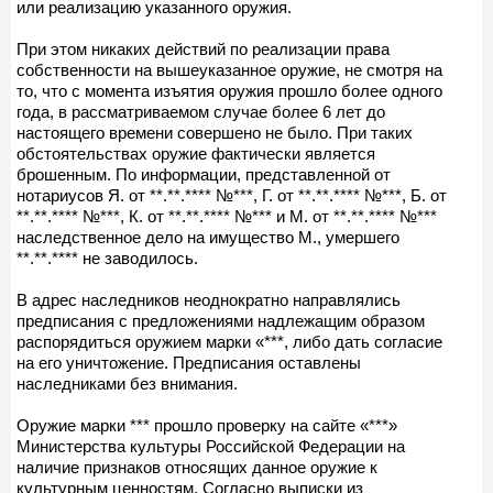
или реализацию указанного оружия.
При этом никаких действий по реализации права
собственности на вышеуказанное оружие, не смотря на
то, что с момента изъятия оружия прошло более одного
года, в рассматриваемом случае более 6 лет до
настоящего времени совершено не было. При таких
обстоятельствах оружие фактически является
брошенным. По информации, представленной от
нотариусов Я. от **.**.**** №***, Г. от **.**.**** №***, Б. от
**.**.**** №***, К. от **.**.**** №*** и М. от **.**.**** №***
наследственное дело на имущество М., умершего
**.**.**** не заводилось.
В адрес наследников неоднократно направлялись
предписания с предложениями надлежащим образом
распорядиться оружием марки «***, либо дать согласие
на его уничтожение. Предписания оставлены
наследниками без внимания.
Оружие марки *** прошло проверку на сайте «***»
Министерства культуры Российской Федерации на
наличие признаков относящих данное оружие к
культурным ценностям. Согласно выписки из