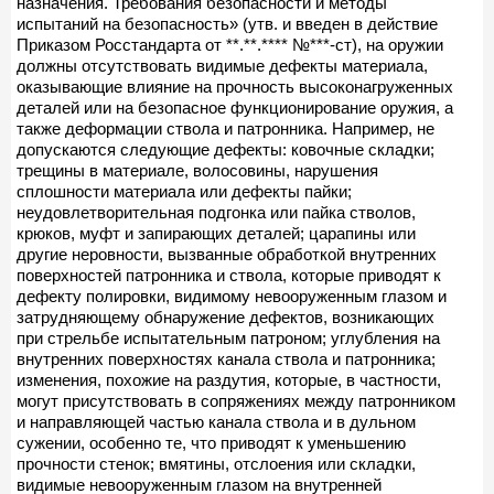
назначения. Требования безопасности и методы
испытаний на безопасность» (утв. и введен в действие
Приказом Росстандарта от **.**.**** №***-ст), на оружии
должны отсутствовать видимые дефекты материала,
оказывающие влияние на прочность высоконагруженных
деталей или на безопасное функционирование оружия, а
также деформации ствола и патронника. Например, не
допускаются следующие дефекты: ковочные складки;
трещины в материале, волосовины, нарушения
сплошности материала или дефекты пайки;
неудовлетворительная подгонка или пайка стволов,
крюков, муфт и запирающих деталей; царапины или
другие неровности, вызванные обработкой внутренних
поверхностей патронника и ствола, которые приводят к
дефекту полировки, видимому невооруженным глазом и
затрудняющему обнаружение дефектов, возникающих
при стрельбе испытательным патроном; углубления на
внутренних поверхностях канала ствола и патронника;
изменения, похожие на раздутия, которые, в частности,
могут присутствовать в сопряжениях между патронником
и направляющей частью канала ствола и в дульном
сужении, особенно те, что приводят к уменьшению
прочности стенок; вмятины, отслоения или складки,
видимые невооруженным глазом на внутренней