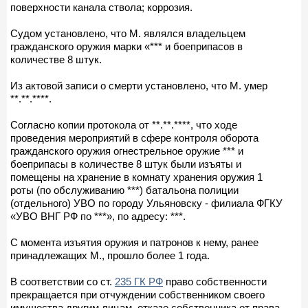
поверхности канала ствола; коррозия.
Судом установлено, что М. являлся владельцем
гражданского оружия марки «*** и боеприпасов в
количестве 8 штук.
Из актовой записи о смерти установлено, что М. умер
**.**.****.
Согласно копии протокола от **.**.****, что ходе
проведения мероприятий в сфере контроля оборота
гражданского оружия огнестрельное оружие *** и
боеприпасы в количестве 8 штук были изъяты и
помещены на хранение в комнату хранения оружия 1
роты (по обслуживанию ***) батальона полиции
(отдельного) УВО по городу Ульяновску - филиала ФГКУ
«УВО ВНГ РФ по ***», по адресу: ***.
С момента изъятия оружия и патронов к нему, ранее
принадлежащих М., прошло более 1 года.
В соответствии со ст.
235 ГК РФ
право собственности
прекращается при отчуждении собственником своего
имущества другим лицам, отказе собственника от права