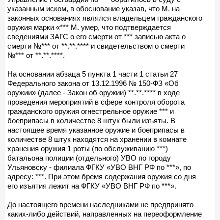
указанным иском, в обоснование указав, что М. на
законных основаниях являлся владельцем гражданского
оружия марки «*** М. умер, что подтверждается
сведениями ЗАГС о его смерти от *** записью акта о
смерти №*** от **.**.**** и свидетельством о смерти
№*** от **.**.****.
На основании абзаца 5 пункта 1 части 1 статьи 27
Федерального закона от 13.12.1996 № 150-ФЗ «Об
оружии» (далее - Закон об оружии) **.**.**** в ходе
проведения мероприятий в сфере контроля оборота
гражданского оружия огнестрельное оружие *** и
боеприпасы в количестве 8 штук были изъяты. В
настоящее время указанное оружие и боеприпасы в
количестве 8 штук находятся на хранении в комнате
хранения оружия 1 роты (по обслуживанию ***)
батальона полиции (отдельного) УВО по городу
Ульяновску - филиала ФГКУ «УВО ВНГ РФ по ***», по
адресу: ***. При этом бремя содержания оружия со дня
его изъятия лежит на ФГКУ «УВО ВНГ РФ по ***».
До настоящего времени наследниками не предпринято
каких-либо действий, направленных на переоформление