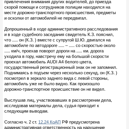
привлечения внимания других водителей, до приезда
скорой помощи и сотрудников полиции находился на
месте дорожно-транспортного происшествия, предметы
и осколки от автомобилей не передвигал.
Допрошенный в ходе административного расследования
и в ходе судебного заседания свидетель К.З. пояснил,
что ..... он (К.З. ) вместе с супругой Ш.Ю. двигался на
автомобиле по автодороге ..... – ..... со скоростью около
..... км/ч, проехав поворот дороги на ..... км. дорога
уходила в гору, навстречу ему на большой скорости
проехал автомобиль AUDI А4 белого цвета,
государственный регистрационный знак он не запомнил.
Поднимаясь в подъем через несколько секунд, он (К.З. )
посмотрел в зеркало заднего вида с левой стороны,
автомобиль уже не было видно. Как произошло
дорожно-транспортное происшествие он не видел.
Выслушав лиц, участвовавших в рассмотрении дела,
исследовав материалы дела, судья приходит к
следующим выводам.
Согласно ч. 2 ст.
12.24 КоАП
РФ предусмотрена
административная ответственность на нарушение