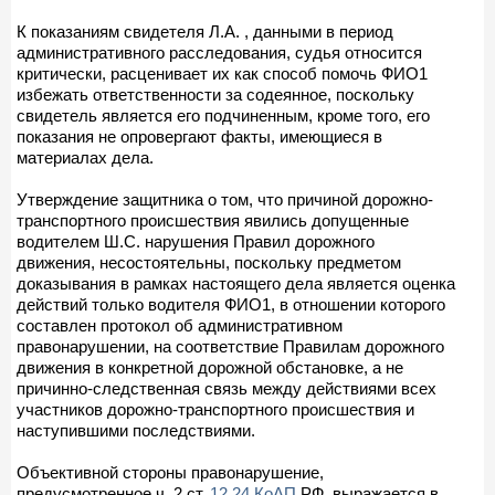
К показаниям свидетеля Л.А. , данными в период
административного расследования, судья относится
критически, расценивает их как способ помочь ФИО1
избежать ответственности за содеянное, поскольку
свидетель является его подчиненным, кроме того, его
показания не опровергают факты, имеющиеся в
материалах дела.
Утверждение защитника о том, что причиной дорожно-
транспортного происшествия явились допущенные
водителем Ш.С. нарушения Правил дорожного
движения, несостоятельны, поскольку предметом
доказывания в рамках настоящего дела является оценка
действий только водителя ФИО1, в отношении которого
составлен протокол об административном
правонарушении, на соответствие Правилам дорожного
движения в конкретной дорожной обстановке, а не
причинно-следственная связь между действиями всех
участников дорожно-транспортного происшествия и
наступившими последствиями.
Объективной стороны правонарушение,
предусмотренное ч. 2 ст.
12.24 КоАП
РФ, выражается в