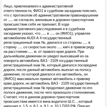
Лицо, привлекаемого к административной
ответственности, ФИО1 в судебном заседании пояснил,
что с протоколом об административном правонарушении
от ..... не согласен, винновым в дорожно-транспортном
происшествии себя не признает. В ходе
административного расследования и в судебном
заседании указал, что ..... в ..... он (ФИО1), управляя
автомобилем AUDI А 4 государственный
регистрационный знак №, двигался со стороны ..... в
сторону ..... со скоростью около ..... км/ч в правом ряду
на расстоянии ..... м. от правого края дороги. При
дальнейшем движении он увидел выехавший из-за
поворота автомобиль ВАЗ - 2109 государственный
регистрационный знак №, который двигался посередине
дороги, после данный автомобиль выехал на полосу
движения, по которой двигался его автомобиль, он
(ФИО1) максимально прижал автомобиль к правому
краю дороги, но автомобиль ВАЗ - 2109 государственный
регистрационный знак № продолжил движение по его
полосе движения, после чего произошло столкновение.
Считает, что в данном дорожно-транспортном
происшествии имеется вина водителя Ш.С. , который
нарушил п. 1.5, п. 8.1, п. 9.1, п. 10.1 ПДД РФ. Просил