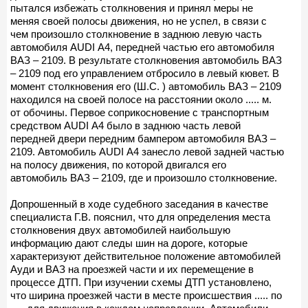
пытался избежать столкновения и принял меры не
меняя своей полосы движения, но не успел, в связи с
чем произошло столкновение в заднюю левую часть
автомобиля AUDI А4, передней частью его автомобиля
ВАЗ – 2109. В результате столкновения автомобиль ВАЗ
– 2109 под его управлением отбросило в левый кювет. В
момент столкновения его (Ш.С. ) автомобиль ВАЗ – 2109
находился на своей полосе на расстоянии около ..... м.
от обочины. Первое соприкосновение с транспортным
средством AUDI А4 было в заднюю часть левой
передней двери передним бампером автомобиля ВАЗ –
2109. Автомобиль AUDI А4 занесло левой задней частью
на полосу движения, по которой двигался его
автомобиль ВАЗ – 2109, где и произошло столкновение.
Допрошенный в ходе судебного заседания в качестве
специалиста Г.В. пояснил, что для определения места
столкновения двух автомобилей наибольшую
информацию дают следы шин на дороге, которые
характеризуют действительное положение автомобилей
Ауди и ВАЗ на проезжей части и их перемещение в
процессе ДТП. При изучении схемы ДТП установлено,
что ширина проезжей части в месте происшествия ..... по