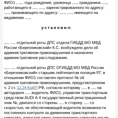
ФИО1 , ..... года рождения, уроженца ....., гражданина .....,
работающего в ..... ....., зарегистрированного по адресу:
....., проживающего по адресу: ....., ....., имеющего на
иждивении .....,
у с т а н о в и л:
..... ..... отдельной роты ДПС отдела ГИБДД МО МВД
России «Березниковский» К.С. возбуждено дело об
административном правонарушении и назначено
административное расследование.
..... ..... отдельной роты ДПС ОГИБДД МО МВД России
«Березниковский» старшим лейтенантом полиции Р.Г. в
отношении ФИО1 составлен протокол № об
административном правонарушении, предусмотренном
ч. 2 ст.
12.24 КоАП
РФ, согласно которому ..... в ..... на
автодороге ..... водитель ФИО1, управляя транспортным
средством AUDI А 4 государственный регистрационный
знак №, двигался со стороны ..... в сторону ..... со
скоростью, не обеспечивающей водителю возможности
постоянного контроля за движением транспортного
средства, допустил занос транспортного средства после