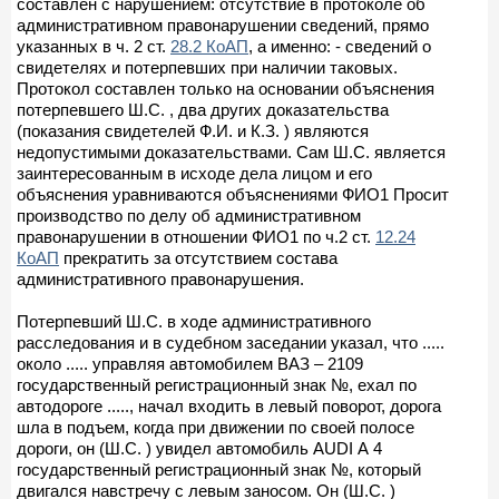
составлен с нарушением: отсутствие в протоколе об
административном правонарушении сведений, прямо
указанных в ч. 2 ст.
28.2 КоАП
, а именно: - сведений о
свидетелях и потерпевших при наличии таковых.
Протокол составлен только на основании объяснения
потерпевшего Ш.С. , два других доказательства
(показания свидетелей Ф.И. и К.З. ) являются
недопустимыми доказательствами. Сам Ш.С. является
заинтересованным в исходе дела лицом и его
объяснения уравниваются объяснениями ФИО1 Просит
производство по делу об административном
правонарушении в отношении ФИО1 по ч.2 ст.
12.24
КоАП
прекратить за отсутствием состава
административного правонарушения.
Потерпевший Ш.С. в ходе административного
расследования и в судебном заседании указал, что .....
около ..... управляя автомобилем ВАЗ – 2109
государственный регистрационный знак №, ехал по
автодороге ....., начал входить в левый поворот, дорога
шла в подъем, когда при движении по своей полосе
дороги, он (Ш.С. ) увидел автомобиль AUDI А 4
государственный регистрационный знак №, который
двигался навстречу с левым заносом. Он (Ш.С. )