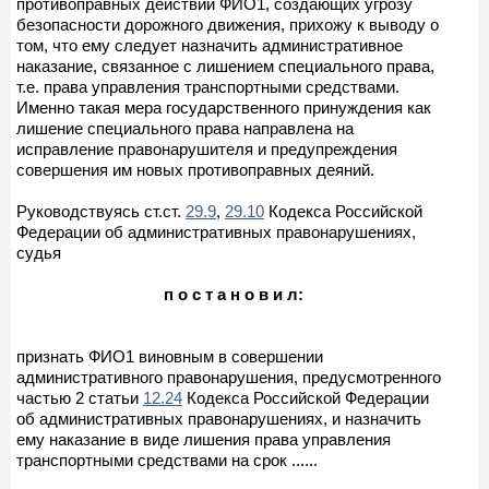
противоправных действий ФИО1, создающих угрозу
безопасности дорожного движения, прихожу к выводу о
том, что ему следует назначить административное
наказание, связанное с лишением специального права,
т.е. права управления транспортными средствами.
Именно такая мера государственного принуждения как
лишение специального права направлена на
исправление правонарушителя и предупреждения
совершения им новых противоправных деяний.
Руководствуясь ст.ст.
29.9
,
29.10
Кодекса Российской
Федерации об административных правонарушениях,
судья
п о с т а н о в и л:
признать ФИО1 виновным в совершении
административного правонарушения, предусмотренного
частью 2 статьи
12.24
Кодекса Российской Федерации
об административных правонарушениях, и назначить
ему наказание в виде лишения права управления
транспортными средствами на срок ......