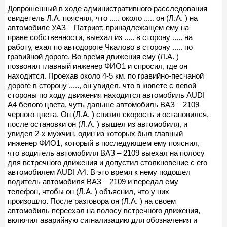
Допрошенный в ходе административного расследования
свидетель Л.А. пояснял, что ..... около ..... он (Л.А. ) на
автомобиле УАЗ – Патриот, принадлежащем ему на
праве собственности, выехал из ..... в сторону ..... на
работу, ехал по автодороге Чкалово в сторону ..... по
гравийной дороге. Во время движения ему (Л.А. )
позвонил главный инженер ФИО1 и спросил, где он
находится. Проехав около 4-5 км. по гравийно-песчаной
дороге в сторону ....., он увидел, что в кювете с левой
стороны по ходу движения находится автомобиль AUDI
А4 белого цвета, чуть дальше автомобиль ВАЗ – 2109
черного цвета. Он (Л.А. ) снизил скорость и остановился,
после остановки он (Л.А. ) вышел из автомобиля, и
увидел 2-х мужчин, один из которых был главный
инженер ФИО1, который в последующем ему пояснил,
что водитель автомобиля ВАЗ – 2109 выехал на полосу
для встречного движения и допустил столкновение с его
автомобилем AUDI А4. В это время к нему подошел
водитель автомобиля ВАЗ – 2109 и передал ему
телефон, чтобы он (Л.А. ) объяснил, что у них
произошло. После разговора он (Л.А. ) на своем
автомобиль переехал на полосу встречного движения,
включил аварийную сигнализацию для обозначения и