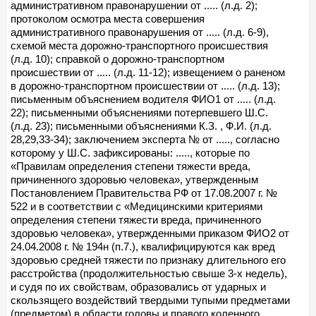
административном правонарушении от ..... (л.д. 2);
протоколом осмотра места совершения
административного правонарушения от ..... (л.д. 6-9),
схемой места дорожно-транспортного происшествия
(л.д. 10); справкой о дорожно-транспортном
происшествии от ..... (л.д. 11-12); извещением о раненом
в дорожно-транспортном происшествии от ..... (л.д. 13);
письменным объяснением водителя ФИО1 от ..... (л.д.
22); письменными объяснениями потерпевшего Ш.С.
(л.д. 23); письменными объяснениями К.З. , Ф.И. (л.д.
28,29,33-34); заключением эксперта № от ....., согласно
которому у Ш.С. зафиксированы: ....., которые по
«Правилам определения степени тяжести вреда,
причиненного здоровью человека», утвержденным
Постановлением Правительства РФ от 17.08.2007 г. №
522 и в соответствии с «Медицинскими критериями
определения степени тяжести вреда, причиненного
здоровью человека», утвержденными приказом ФИО2 от
24.04.2008 г. № 194н (п.7.), квалифицируются как вред
здоровью средней тяжести по признаку длительного его
расстройства (продолжительностью свыше 3-х недель),
и судя по их свойствам, образовались от ударных и
скользящего воздействий твердыми тупыми предметами
(предметом) в области головы и правого коленного