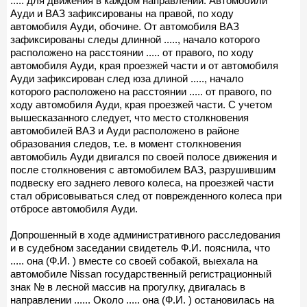
..... для движения в каждом направлении. Автомобили
Ауди и ВАЗ зафиксированы на правой, по ходу
автомобиля Ауди, обочине. От автомобиля ВАЗ
зафиксированы следы длинной ....., начало которого
расположено на расстоянии ..... от правого, по ходу
автомобиля Ауди, края проезжей части и от автомобиля
Ауди зафиксирован след юза длиной ....., начало
которого расположено на расстоянии ..... от правого, по
ходу автомобиля Ауди, края проезжей части. С учетом
вышесказанного следует, что место столкновения
автомобилей ВАЗ и Ауди расположено в районе
образования следов, т.е. в момент столкновения
автомобиль Ауди двигался по своей полосе движения и
после столкновения с автомобилем ВАЗ, разрушившим
подвеску его заднего левого колеса, на проезжей части
стал обрисовываться след от поврежденного колеса при
отбросе автомобиля Ауди.
Допрошенный в ходе административного расследования
и в судебном заседании свидетель Ф.И. пояснила, что
..... она (Ф.И. ) вместе со своей собакой, выехала на
автомобиле Nissan государственный регистрационный
знак № в лесной массив на прогулку, двигалась в
направлении ...... Около ..... она (Ф.И. ) остановилась на