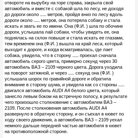
отвороте на вырубку на горе справа, закрыла свой
автомобиль и вместе с собакой шла по лесу, не доходя
до дороги около ..... метров, пройдя вниз по лесу вдоль
дороги около ..... метров, она потеряла собаку и стала
искать и звать ее по имени. Она (Ф.И. ) шла по обочине
дороги, услышала лай собаки, чтобы увидеть ее, она
поднялась на склон повыше и стала искать ее глазами,
тем временем она (Ф.И. ) вышла на край леса, который
выходит к дороге, и когда всматривалась, где лает
собака, увидела, что в сторону ..... проехал сначала
автомобиль серого цвета, примерно секунд через 30
автомобиль ВАЗ – 2109 черного цвета. Дорога уходила
на поворот затяжной, и через ..... секунд она (Ф.И. )
услышала шорох по гравийной дороге и обратила
внимание в сторону шума, и увидела как со стороны .....
двигался автомобиль AUDI А4 белого цвета, который
занесло левым боком на встречную полосу, в результате
чего произошло столкновение с автомобилем ВАЗ –
2109. После столкновения автомобиль AUDI А4
развернуло в обратную сторону, и он съехал в кювет по
ходу своего движения, а автомобиль ВАЗ – 2109 уехал
немного дальше передней частью автомобиля в кювет
на противоположной стороне.