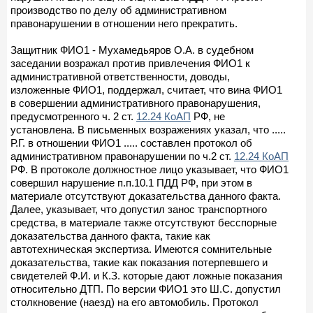
производство по делу об административном
правонарушении в отношении него прекратить.
Защитник ФИО1 - Мухамедьяров О.А. в судебном
заседании возражал против привлечения ФИО1 к
административной ответственности, доводы,
изложенные ФИО1, поддержал, считает, что вина ФИО1
в совершении административного правонарушения,
предусмотренного ч. 2 ст.
12.24 КоАП
РФ, не
установлена. В письменных возражениях указал, что .....
Р.Г. в отношении ФИО1 ..... составлен протокол об
административном правонарушении по ч.2 ст.
12.24 КоАП
РФ. В протоколе должностное лицо указывает, что ФИО1
совершил нарушение п.п.10.1 ПДД РФ, при этом в
материале отсутствуют доказательства данного факта.
Далее, указывает, что допустил занос транспортного
средства, в материале также отсутствуют бесспорные
доказательства данного факта, такие как
автотехническая экспертиза. Имеются сомнительные
доказательства, такие как показания потерпевшего и
свидетелей Ф.И. и К.З. которые дают ложные показания
относительно ДТП. По версии ФИО1 это Ш.С. допустил
столкновение (наезд) на его автомобиль. Протокол