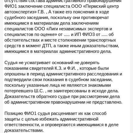
отсутствия состава административного правонарушения
ФИО1 заключение специалиста ООО «Пермский центр
автоэкспертиз» Г.В. , А также его пояснения в ходе
судебного заседания, поскольку они противоречат
имеющимся в материалам дела заключениям
специалистов ООО «Лиги независимых экспертов и
специалистов по оценке» от ..... и ИП ФИО3 от ..... об
обстоятельствах и месте столкновении транспортных
средств в момент ДТП, а также иным доказательствам,
имеющимся в материалах административного дела.
Судья не усматривает оснований не доверять
показаниям свидетелей К.З. и Ф.И. , которые были
опрошены в период административного расследования и
подтвердили свои показания в судебном заседании,
поскольку указанные лица не являются знакомыми
потерпевшего Ш.С. , не заинтересованы в исходе дела.
Доказательств обратного судье при рассмотрении дела
об административном правонарушении не представлено.
Позицию ФИО1 судья расценивает их как способ
защиты с целью избежать административной
ответственности, и опровергаются имеющимися в деле
доказательствами.