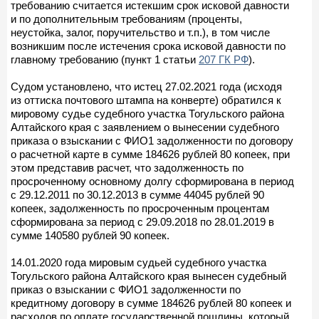
требованию считается истекшим срок исковой давности
и по дополнительным требованиям (проценты,
неустойка, залог, поручительство и т.п.), в том числе
возникшим после истечения срока исковой давности по
главному требованию (пункт 1 статьи
207 ГК РФ
).
Судом установлено, что истец 27.02.2021 года (исходя
из оттиска почтового штампа на конверте) обратился к
мировому судье судебного участка Тогульского района
Алтайского края с заявлением о вынесении судебного
приказа о взыскании с ФИО1 задолженности по договору
о расчетной карте в сумме 184626 рублей 80 копеек, при
этом представив расчет, что задолженность по
просроченному основному долгу сформирована в период
с 29.12.2011 по 30.12.2013 в сумме 44045 рублей 90
копеек, задолженность по просроченным процентам
сформирована за период с 29.09.2018 по 28.01.2019 в
сумме 140580 рублей 90 копеек.
14.01.2020 года мировым судьей судебного участка
Тогульского района Алтайского края вынесен судебный
приказ о взыскании с ФИО1 задолженности по
кредитному договору в сумме 184626 рублей 80 копеек и
расходов по оплате государственной пошлины, который