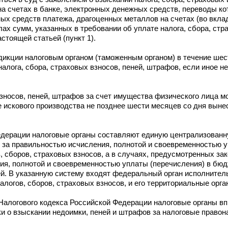
 на счетах в банке, электронных денежных средств, переводы 
х средств платежа, драгоценных металлов на счетах (во вклад
ах сумм, указанных в требовании об уплате налога, сбора, стра
стоящей статьей (пункт 1).
дикции налоговым органом (таможенным органом) в течение шес
налога, сбора, страховых взносов, пеней, штрафов, если иное н
взносов, пеней, штрафов за счет имущества физического лица 
е искового производства не позднее шести месяцев со дня выне
.
едерации налоговые органы составляют единую централизованн
 за правильностью исчисления, полнотой и своевременностью у
 сборов, страховых взносов, а в случаях, предусмотренных за
ия, полнотой и своевременностью уплаты (перечисления) в бю
. В указанную систему входят федеральный орган исполнитель
логов, сборов, страховых взносов, и его территориальные орга
алогового кодекса Российской Федерации налоговые органы вп
 о взыскании недоимки, пеней и штрафов за налоговые правон