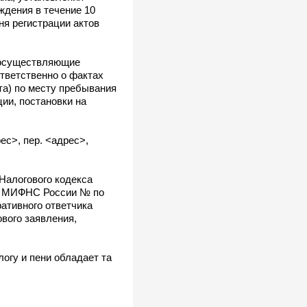
ждения в течение 10
ня регистрации актов
, осуществляющие
тветственно о фактах
та) по месту пребывания
ции, постановки на
ес>, пер. <адрес>,
Налогового кодекса
 в МИФНС России № по
ативного ответчика
ового заявления,
огу и пени обладает та