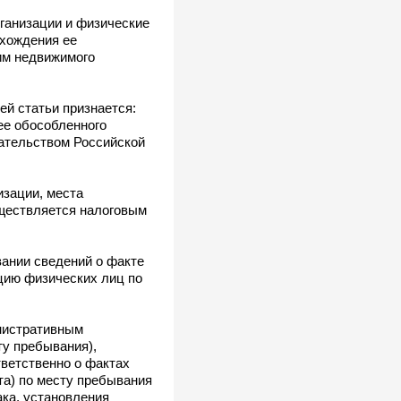
ганизации и физические
ахождения ее
им недвижимого
й статьи признается:
(ее обособленного
дательством Российской
изации, места
уществляется налоговым
вании сведений о факте
цию физических лиц по
нистративным
ту пребывания),
тветственно о фактах
та) по месту пребывания
ака, установления