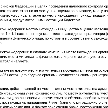
ссийской Федерации в целях проведения налогового контроля ор
анах соответственно по месту нахождения организации, месту н
зического лица, а также по месту нахождения принадлежащих 
ованиям, предусмотренным настоящим Кодексом.
кой Федерации местом нахождения имущества в целях настояще
ах 1 и 1.1 настоящего пункта, - место нахождения организации 
вания) физического лица, по которым в соответствии с законо
о.
йской Федерации в случаях изменения места нахождения орган
ции, места жительства физического лица снятие их с учета ос
остояли на учете.
органе по новому месту его жительства осуществляется на осно
ей 85 настоящего Кодекса органами, осуществляющими регистра
акции, действовавшей на момент смены места жительства адми
(миграционный учет) физических лиц по месту жительства (мес
ких лиц, органы опеки и попечительства обязаны сообщать соо
, постановки на миграционный учет (снятия с миграционного уче
ти физических лиц, о фактах заключения брака, расторжения бр