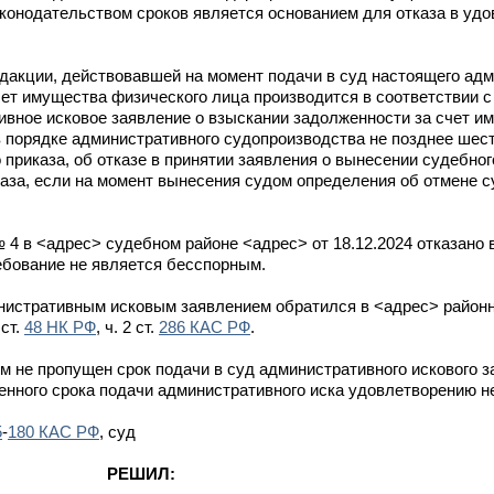
конодательством сроков является основанием для отказа в удо
дакции, действовавшей на момент подачи в суд настоящего адм
чет имущества физического лица производится в соответствии с
вное исковое заявление о взыскании задолженности за счет и
 порядке административного судопроизводства не позднее шест
приказа, об отказе в принятии заявления о вынесении судебног
аза, если на момент вынесения судом определения об отмене с
4 в <адрес> судебном районе <адрес> от 18.12.2024 отказано 
ребование не является бесспорным.
истративным исковым заявлением обратился в <адрес> район
 ст.
48 НК РФ
, ч. 2 ст.
286 КАС РФ
.
 не пропущен срок подачи в суд административного искового з
енного срока подачи административного иска удовлетворению н
5
-
180 КАС РФ
, суд
РЕШИЛ: