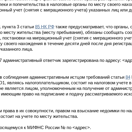
пеки и попечительства в налоговые органы по месту своего нахо
онный учет (снятия с миграционного учета) указанных лиц или д
 пункта 3 статьи
85 НК РФ
также предусматривает, что органы
о месту жительства (месту пребывания), обязаны сообщать соо
, постановки на миграционный учет (снятия с миграционного уче
у своего нахождения в течение десяти дней после дня регистра
указанного лица.
7 административный ответчик зарегистрирована по адресу: <адр
ств соблюдения административным истцом требований статьи
84
ИО1, являясь налогоплательщиком, состоит на налоговом учете
не является лицом, уполномоченным на получение от администр
м, имеющим право на подписание и подачу рассматриваемого иск
 права в их совокупности, правом на взыскание недоимки по нал
остоит на учете по месту жительства.
тносящемуся к МИФНС России № по <адрес>.