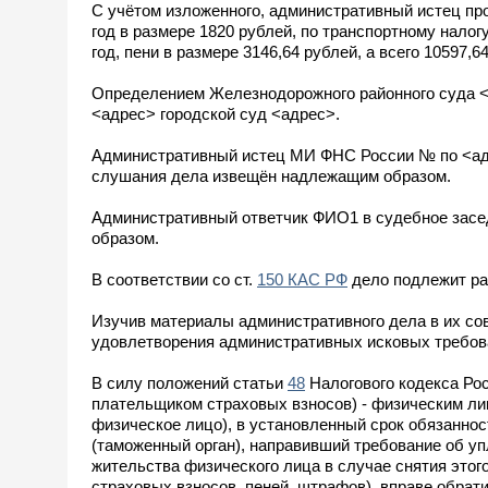
С учётом изложенного, административный истец пр
год в размере 1820 рублей, по транспортному налогу
год, пени в размере 3146,64 рублей, а всего 10597
Определением Железнодорожного районного суда <а
<адрес> городской суд <адрес>.
Административный истец МИ ФНС России № по <адре
слушания дела извещён надлежащим образом.
Административный ответчик ФИО1 в судебное засед
образом.
В соответствии со ст.
150 КАС РФ
дело подлежит ра
Изучив материалы административного дела в их сов
удовлетворения административных исковых требов
В силу положений статьи
48
Налогового кодекса Ро
плательщиком страховых взносов) - физическим л
физическое лицо), в установленный срок обязанност
(таможенный орган), направивший требование об упл
жительства физического лица в случае снятия этого
страховых взносов, пеней, штрафов), вправе обрати