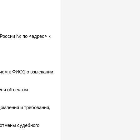
России № по <адрес> к
ием к ФИО1 о взыскании
еся объектом
домления и требования,
 отмены судебного