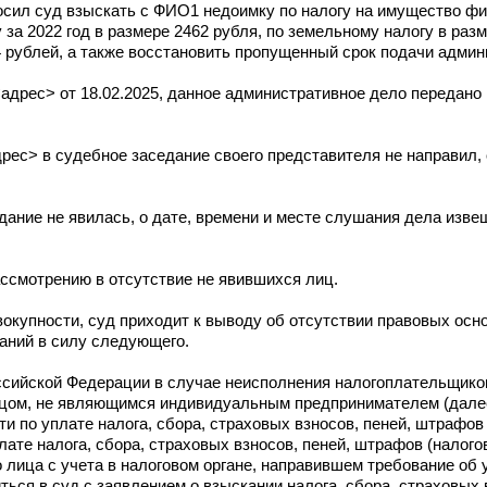
осил суд взыскать с ФИО1 недоимку по налогу на имущество фи
 за 2022 год в размере 2462 рубля, по земельному налогу в раз
,64 рублей, а также восстановить пропущенный срок подачи админ
дрес> от 18.02.2025, данное административное дело передано 
с> в судебное заседание своего представителя не направил, о
ание не явилась, о дате, времени и месте слушания дела изв
ссмотрению в отсутствие не явившихся лиц.
окупности, суд приходит к выводу об отсутствии правовых осн
аний в силу следующего.
ссийской Федерации в случае неисполнения налогоплательщико
ицом, не являющимся индивидуальным предпринимателем (далее
и по уплате налога, сбора, страховых взносов, пеней, штрафов
ате налога, сбора, страховых взносов, пеней, штрафов (налого
 лица с учета в налоговом органе, направившем требование об у
ться в суд с заявлением о взыскании налога, сбора, страховых