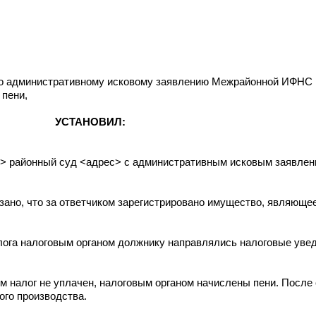
по административному исковому заявлению Межрайонной ИФНС 
 пени,
УСТАНОВИЛ:
> районный суд <адрес> с административным исковым заявлен
зано, что за ответчиком зарегистрировано имущество, являюще
алога налоговым органом должнику направлялись налоговые уве
ком налог не уплачен, налоговым органом начислены пени. После
ого производства.