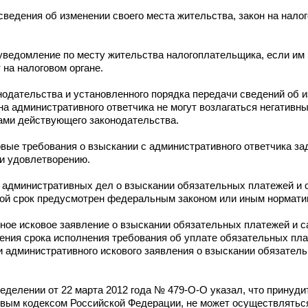
сведения об изменении своего места жительства, закон на нало
 уведомление по месту жительства налогоплательщика, если им
 на налоговом органе.
нодательства и установленного порядка передачи сведений об 
а административного ответчика не могут возлагаться негативн
ми действующего законодательства.
вые требования о взыскании с административного ответчика за
и удовлетворению.
и административных дел о взыскании обязательных платежей и с
акой срок предусмотрен федеральным законом или иным нормат
ое исковое заявление о взыскании обязательных платежей и с
чения срока исполнения требования об уплате обязательных пла
 административного искового заявления о взыскании обязатель
делении от 22 марта 2012 года № 479-О-О указал, что принуди
овым кодексом Российской Федерации, не может осуществлять