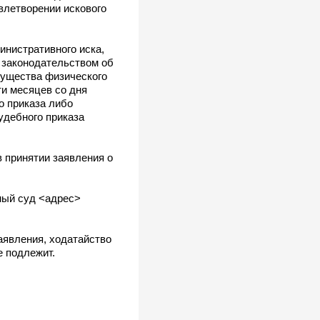
влетворении искового
инистративного иска,
 законодательством об
мущества физического
и месяцев со дня
о приказа либо
удебного приказа
в принятии заявления о
ный суд <адрес>
аявления, ходатайство
е подлежит.