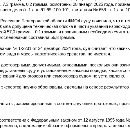
мма, 7,3 грамма, 0,2 грамма, осмотрены 28 января 2025 года, при
о дела (т. 1 л.д. 91-99, 100-101, квитанция № 658 - т. 1 л.д. 10
оссии по Белгородской области ФИО4 суду пояснила, что в тек
 была допущена техническая описка в части указания израсходо
ой 57,0 грамма – 0,1 грамма, и правильным необходимо считать 
исследования составила 56,8 грамма.
ании № 1-2231 от 24 декабря 2024 года, суд считает, что каких
м вида и массы наркотического средства, не имеется.
 достоверными, допустимыми, относимыми, поскольку они взаи
редставлены суду в установленном законом порядке, касаются
снований для оговора или самооговора судом не установлено.
спертов научно обоснованы, сделаны на основе результатов 
ультаты, зафиксированные в соответствующих протоколах, пров
соответствии с Федеральным законом от 12 августа 1995 года 
евременно, надлежащим образом оформлены и предоставлены с