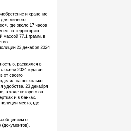
риобретение и хранение
 для личного
с>, где около 17 часов
инес на территорию
 массой 77,1 грамм, в
ство
полиции 23 декабря 2024
ностью, раскаялся в
с осени 2024 года он
в от своего
азделил на несколько
ля удобства. 23 декабря
, в ходе которого он
ртках и в банках.
полиции место, где
 сообщением о
 (документов),