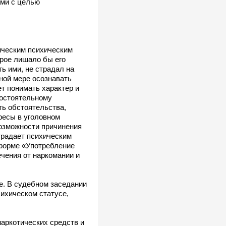
ами с целью
ическим психическим
рое лишало бы его
ь ими, не страдал на
ной мере осознавать
т понимать характер и
мостоятельному
ть обстоятельства,
ресы в уголовном
возможности причинения
традает психическим
 форме «Употребление
чения от наркомании и
е. В судебном заседании
сихическом статусе,
наркотических средств и