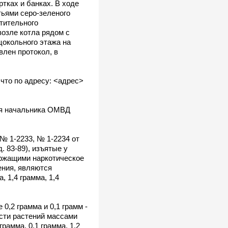
тках и банках. В ходе
тьями серо-зеленого
стительного
возле котла рядом с
цокольного этажа на
влен протокол, в
что по адресу: <адрес>
ля начальника ОМВД
№ 1-2233, № 1-2234 от
д. 83-89), изъятые у
ержащими наркотическое
ения, являются
, 1,4 грамма, 1,4
0,2 грамма и 0,1 грамм -
асти растений массами
грамма, 0,1 грамма, 1,2