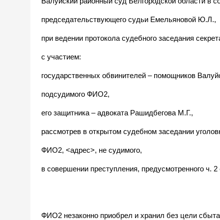
Валуйский районный суд Белгородской области в со
председательствующего судьи Емельяновой Ю.Л.,
при ведении протокола судебного заседания секре
с участием:
государственных обвинителей – помощников Валуйс
подсудимого ФИО2,
его защитника – адвоката Рашидбегова М.Г.,
рассмотрев в открытом судебном заседании уголов
ФИО2, <адрес>, не судимого,
в совершении преступления, предусмотренного ч. 2 
ФИО2 незаконно приобрел и хранил без цели сбыта 