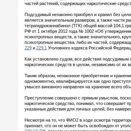
частей растений, содержащих наркотические средст
Подсудимый незаконно приобрел и хранил без цели 
является значительным размером, а также части ра
тетрагидроканнабинол (ТГК) общей массой 104,1 г
РФ от 1 октября 2012 года № 1002 «Об утверждении 
психотропных веществ, а также значительного, кру
психотропные вещества, либо их частей, содержащ
229
и
229.1
Уголовного кодекса Российской Федерац
Как установлено судом, все действия подсудимым 
наркотических средств в целом, независимо от их в
Таким образом, незаконное приобретение и хранен
одномоментно, квалифицируется как одно преступл
умысел виновного направлен на хранение всего объ
Преступление совершено с прямым умыслом, поскол
наркотическое средство, понимал, что совершает 
указанные действия для личных целей, без намере
Несмотря на то, что ФИО2 в ходе осмотра территор
признает, что он не может быть освобожден от угол