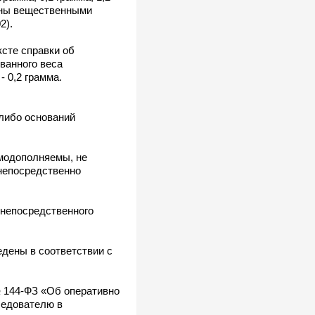
знаны вещественными
2).
сте справки об
ванного веса
- 0,2 грамма.
-либо оснований
модополняемы, не
 непосредственно
непосредственного
едены в соответствии с
№ 144-ФЗ «Об оперативно
ледователю в