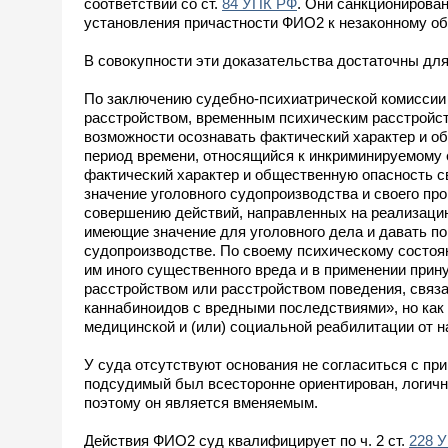
соответствии со ст.
84 УПК РФ
. Они санкционирова
установления причастности ФИО2 к незаконному об
В совокупности эти доказательства достаточны для
По заключению судебно-психиатрической комиссии 
расстройством, временным психическим расстройст
возможности осознавать фактический характер и об
период времени, относящийся к инкриминируемому е
фактический характер и общественную опасность с
значение уголовного судопроизводства и своего пр
совершению действий, направленных на реализацию
имеющие значение для уголовного дела и давать по
судопроизводстве. По своему психическому состоян
им иного существенного вреда и в применении при
расстройством или расстройством поведения, связ
каннабиноидов с вредными последствиями», но как 
медицинской и (или) социальной реабилитации от на
У суда отсутствуют основания не согласиться с пр
подсудимый был всесторонне ориентирован, логично
поэтому он является вменяемым.
Действия ФИО2 суд квалифицирует по ч. 2 ст.
228 