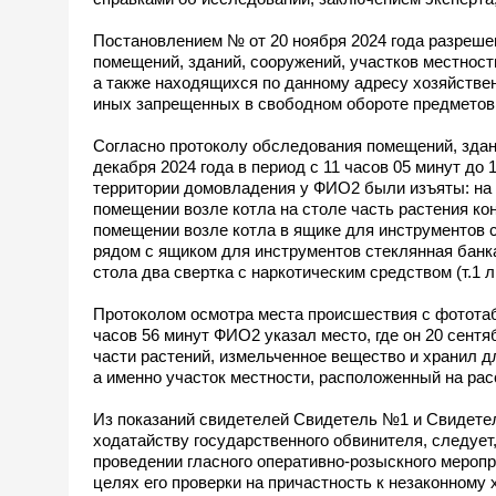
Постановлением № от 20 ноября 2024 года разреше
помещений, зданий, сооружений, участков местнос
а также находящихся по данному адресу хозяйствен
иных запрещенных в свободном обороте предметов и 
Согласно протоколу обследования помещений, здани
декабря 2024 года в период с 11 часов 05 минут до
территории домовладения у ФИО2 были изъяты: на ц
помещении возле котла на столе часть растения ко
помещении возле котла в ящике для инструментов с
рядом с ящиком для инструментов стеклянная банка
стола два свертка с наркотическим средством (т.1 л.
Протоколом осмотра места происшествия с фототабл
часов 56 минут ФИО2 указал место, где он 20 сентя
части растений, измельченное вещество и хранил д
а именно участок местности, расположенный на расс
Из показаний свидетелей Свидетель №1 и Свидетель
ходатайству государственного обвинителя, следует,
проведении гласного оперативно-розыскного мероп
целях его проверки на причастность к незаконному 