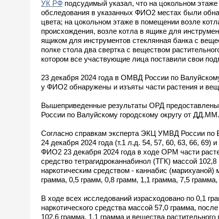
УК РФ
подсудимый указал, что на цокольном этаже и
обследования в указанных ФИО2 местах были обнар
цвета; на цокольном этаже в помещении возле котл
происхождения, возле котла в ящике для инструмен
ящиком для инструментов стеклянная банка с вещес
полке стола два свертка с веществом растительног
котором все участвующие лица поставили свои под
23 декабря 2024 года в ОМВД России по Валуйскому
у ФИО2 обнаружены и изъяты части растения и вещес
Вышеприведенные результаты ОРД предоставлены 
России по Валуйскому городскому округу от ДД.ММ.ГГГ
Согласно справкам эксперта ЭКЦ УМВД России по Бе
24 декабря 2024 года (т.1 л.д. 54, 57, 60, 63, 66, 69
ФИО2 23 декабря 2024 года в ходе ОРМ части расте
средство тетрагидроканнабинол (ТГК) массой 102,8
наркотическим средством - каннабис (марихуаной) мас
грамма, 0,5 грамм, 0,8 грамм, 1,1 грамма, 7,5 грамма,
В ходе всех исследований израсходовано по 0,1 грам
наркотического средства массой 57,0 грамма, после
102,6 грамма, 1,1 грамма и вещества растительного п