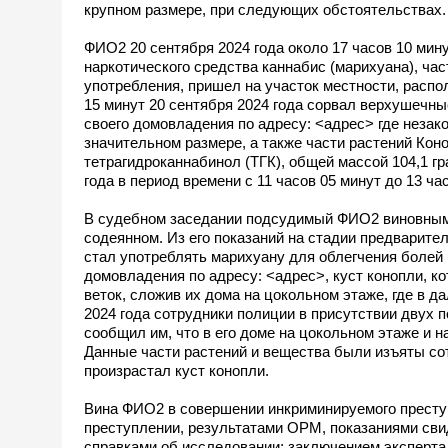
крупном размере, при следующих обстоятельствах.
ФИО2 20 сентября 2024 года около 17 часов 10 мин
наркотического средства каннабис (марихуана), час
употребления, пришел на участок местности, распо
15 минут 20 сентября 2024 года сорвал верхушечны
своего домовладения по адресу: <адрес> где незак
значительном размере, а также части растений Кон
тетрагидроканнабинол (ТГК), общей массой 104,1 г
года в период времени с 11 часов 05 минут до 13 час
В судебном заседании подсудимый ФИО2 виновным 
содеянном. Из его показаний на стадии предварител
стал употреблять марихуану для облегчения болей в
домовладения по адресу: <адрес>, куст конопли, ко
веток, сложив их дома на цокольном этаже, где в 
2024 года сотрудники полиции в присутствии двух 
сообщил им, что в его доме на цокольном этаже и н
Данные части растений и вещества были изъяты сот
произрастал куст конопли.
Вина ФИО2 в совершении инкриминируемого преступ
преступлении, результатами ОРМ, показаниями сви
справками об исследовании; заключением эксперта