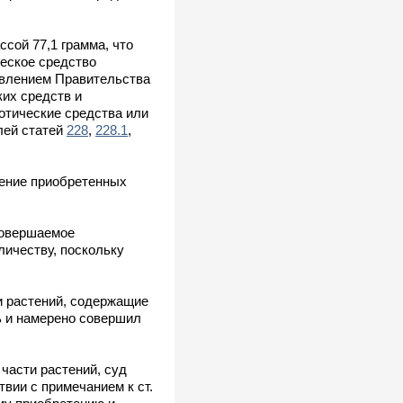
сой 77,1 грамма, что
ческое средство
новлением Правительства
ких средств и
котические средства или
лей статей
228
,
228.1
,
ление приобретенных
совершаемое
личеству, поскольку
и растений, содержащие
ь и намерено совершил
части растений, суд
твии с примечанием к ст.