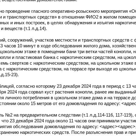
но проведение гласного оперативно-розыскного мероприятия «
ти и транспортных средств» в отношении ФИО2 в жилом помещен
ных и иных построек, в целях обнаружения и изъятия наркотиче
веществ (т.1 л.д.14).
й, сооружений, участков местности и транспортных средств с 
 13 часов 10 минут в ходе обследования жилого дома, хозяйстве
окольном этаже в помещении бани три ветки частей конопли, н
нопли и пластиковая банка с наркотическим средством, на цоко
емь свертков с наркотическим средством, на цокольном этаже 
 с наркотическим средством, на террасе при выходе из цокольн
д.15-23).
ицей, согласно которому 23 декабря 2024 года в период с 13 ча
бря 2024 года сорвал куст растения конопли, ранее им выданный
ля личного потребления в цокольном этаже дома и на террасе д
тоянии около 15 метров от его домовладения по адресу: <адрес> 
 №2 на предварительном следствии (т.1 л.д.114-116, 117-119),
 что 23 декабря 2024 года около 11 часов они принимали участи
риятия обследования домовладения по адресу: <адрес><адрес>,
хранению наркотических средств. После разъяснения прав и прим