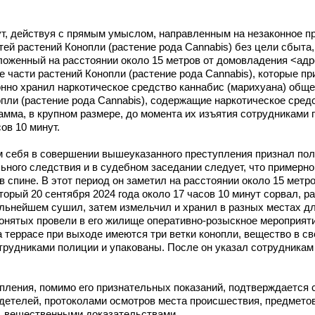
ут, действуя с прямым умыслом, направленным на незаконное п
тей растений Конопли (растение рода Cannabis) без цели сбыта,
ложенный на расстоянии около 15 метров от домовладения <адре
е части растений Конопли (растение рода Cannabis), которые пр
онно хранил наркотическое средство каннабис (марихуана) общей
опли (растение рода Cannabis), содержащие наркотическое сред
рамма, в крупном размере, до момента их изъятия сотрудниками 
ов 10 минут.
себя в совершении вышеуказанного преступления признал пол
ьного следствия и в судебном заседании следует, что примерно 
 спине. В этот период он заметил на расстоянии около 15 метро
торый 20 сентября 2024 года около 17 часов 10 минут сорвал, р
дальнейшем сушил, затем измельчил и хранил в разных местах д
понятых провели в его жилище оперативно-розыскное мероприятие
а террасе при выходе имеются три ветки конопли, вещество в све
рудниками полиции и упакованы. После он указал сотрудникам 
ления, помимо его признательных показаний, подтверждается
детелей, протоколами осмотров места происшествия, предметов
, вещественными доказательствами.