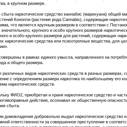
ва, в крупном размере.
сбыта наркотическое средство каннабис (марихуана) общей мас
стений Конопли (растение рода Cannabis), содержащие наркоти
рамма, что является крупным размером в соответствии с Поста
значительного, крупного и особо крупного размеров наркотичес
пного и особо крупного размеров для растений, содержащих нар
их наркотические средства или психотропные вещества, для це
ии».
совершены в рамках единого умысла, направленного на потреб
ида и общего размера.
ие различных видов наркотических средств в разных размерах, 
ение с определением размера наркотика по наибольшему его ко
ема наркотических средств.
ьку ФИО2, приобретая и храня наркотическое средство и част
противоправные действия, осознавал их общественную опасност
ния сбыта.
ии домовладения добровольно выдал наркотическое средство и 
овной ответственности за совершенное преступление в соответс