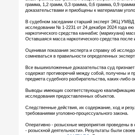
грамма, 1,2 грамм, 0,3 грамма, 0,6 грамма, 0,9 гра
доказательствами и приобщены к материалам уголовног
В судебном заседании старший эксперт ЭКЦ УМВД Р
исследовании № 1-2231 от 24 декабря 2024 года ею
наркотического средства каннабис (марихуана) масс
Оставшаяся масса наркотического средства после 
Оценивая показания эксперта и справку об исследов
сомневаться в правильности определенных эксперто
Все вышеизложенные доказательства суд признает
содержат противоречий между собой, получены и п
предмета судебного разбирательства, каких-либо о
Выводы имеющих соответствующую квалификацию эк
исследования предоставленных объектов.
Следственные действия, их содержание, ход и рез
требованиями уголовно-процессуального закона.
Оперативно - розыскные мероприятия проведены в 
- розыскной деятельности». Результаты были сво