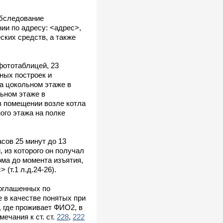
Обследование
ии по адресу: <адрес>,
ских средств, а также
фототаблицей, 23
нных построек и
а цокольном этаже в
льном этаже в
в помещении возле котла
ого этажа на полке
сов 25 минут до 13
, из которого он получал
ома до момента изъятия,
(т.1 л.д.24-26).
 оглашенных по
е в качестве понятых при
 где проживает ФИО2, в
ечания к ст. ст.
228
,
222