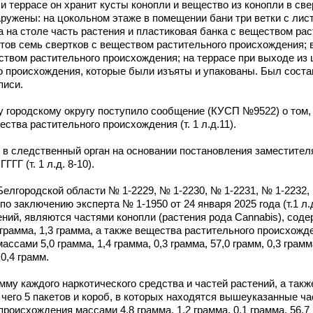
 террасе он хранит кусты конопли и вещество из конопли в свер
ужены: на цокольном этаже в помещении бани три ветки с лис
а на столе часть растения и пластиковая банка с веществом ра
тов семь свертков с веществом растительного происхождения; 
твом растительного происхождения; на террасе при выходе из 
о происхождения, которые были изъяты и упакованы. Был соста
писи.
 городскому округу поступило сообщение (КУСП №9522) о том, 
тва растительного происхождения (т. 1 л.д.11).
в следственный орган на основании постановления заместите
Г (т. 1 л.д. 8-10).
лгородской области № 1-2229, № 1-2230, № 1-2231, № 1-2232, 
) и по заключению эксперта № 1-1950 от 24 января 2025 года (т.1 л.
ний, являются частями конопли (растения рода Cannabis), сод
 грамма, 1,3 грамма, а также вещества растительного происхожд
сами 5,0 грамма, 1,4 грамма, 0,3 грамма, 57,0 грамм, 0,3 грамма
 0,4 грамм.
му каждого наркотического средства и частей растений, а также 
 чего 5 пакетов и короб, в которых находятся вышеуказанные ч
роисхождения массами 4,8 грамма, 1,2 грамма, 0,1 грамма, 56,7 