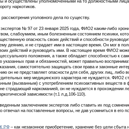
ны и осуществлены уполномоченными на то должностными лиц
ороту наркотиков.
 рассмотрения уголовного дела по существу.
экспертов № 97 от 23 января 2025 года, ФИО2 каким-либо хрон
вом, слабоумием, иным болезненным состоянием психики, кото
щественную опасность своих действий и способности руководит
му деянию, и не страдает ими в настоящее время. Он мог в пол
воих действий и руководить ими. В настоящее время ФИО2 може
оцессуального положения, а также обладает способностью к са
 указанных прав и обязанностей, может правильно воспринима
казания, самостоятельно защищать свои права и законные инте
ию он не представляет опасности для себя, других лиц, либо 
нудительных мер медицинского характера не нуждается. ФИО2 с
анным (вызванным) с употреблением психоактивных веществ в
не страдающий наркоманией, он не нуждается в прохождении ле
ркотической зависимости (т.1 л.д.106-110).
иведенным заключением экспертов либо ставить их под сомнени
 отвечал на поставленные вопросы, не дав усомниться в его п
УК РФ
– как незаконное приобретение, хранение без цели сбыта 