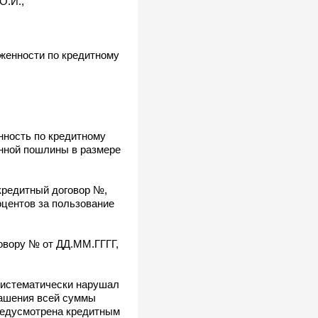
О.И.,
женности по кредитному
нность по кредитному
енной пошлины в размере
кредитный договор №,
оцентов за пользование
овору № от ДД.ММ.ГГГГ,
систематически нарушал
гашения всей суммы
предусмотрена кредитным