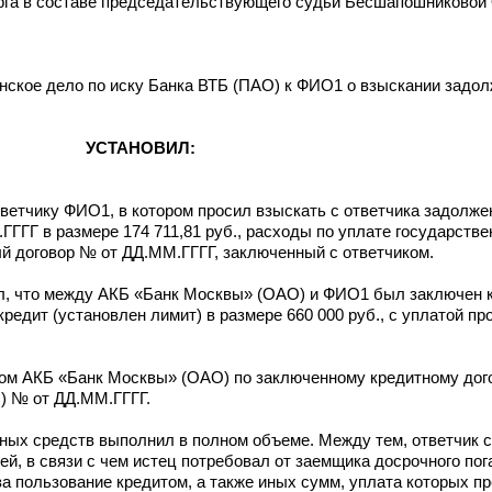
рга в составе председательствующего судьи Бесшапошниковой 
нское дело по иску Банка ВТБ (ПАО) к ФИО1 о взыскании задол
УСТАНОВИЛ:
тветчику ФИО1, в котором просил взыскать с ответчика задолже
ГГГ в размере 174 711,81 руб., расходы по уплате государств
ый договор № от ДД.ММ.ГГГГ, заключенный с ответчиком.
ал, что между АКБ «Банк Москвы» (ОАО) и ФИО1 был заключен 
едит (установлен лимит) в размере 660 000 руб., с уплатой пр
ом АКБ «Банк Москвы» (ОАО) по заключенному кредитному дог
О) № от ДД.ММ.ГГГГ.
ных средств выполнил в полном объеме. Между тем, ответчик 
й, в связи с чем истец потребовал от заемщика досрочного по
а пользование кредитом, а также иных сумм, уплата которых 