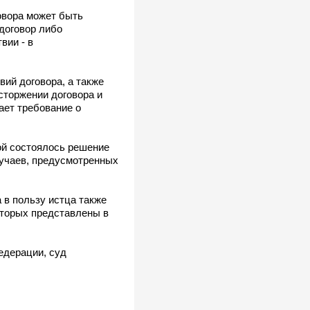
овора может быть
 договор либо
вии - в
ий договора, а также
сторжении договора и
ает требование о
ой состоялось решение
лучаев, предусмотренных
 в пользу истца также
оторых представлены в
едерации, суд