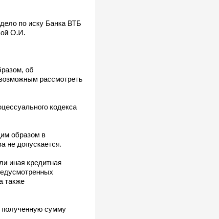
дело по иску Банка ВТБ
ой О.И.
разом, об
т возможным рассмотреть
оцессуального кодекса
им образом в
а не допускается.
ли иная кредитная
предусмотренных
а также
у полученную сумму