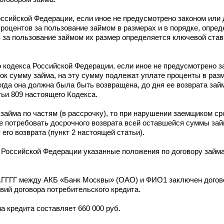
ссийской Федерации, если иное не предусмотрено законом или 
роцентов за пользование займом в размерах и в порядке, опре
в за пользование займом их размер определяется ключевой став
 кодекса Российской Федерации, если иное не предусмотрено з
срок сумму займа, на эту сумму подлежат уплате проценты в ра
когда она должна была быть возвращена, до дня ее возврата за
ьи 809 настоящего Кодекса.
айма по частям (в рассрочку), то при нарушении заемщиком ср
ве потребовать досрочного возврата всей оставшейся суммы за
го возврата (пункт 2 настоящей статьи).
 Российской Федерации указанные положения по договору займ
М.ГГГГ между АКБ «Банк Москвы» (ОАО) и ФИО1 заключен догов
ий договора потребительского кредита.
а кредита составляет 660 000 руб.