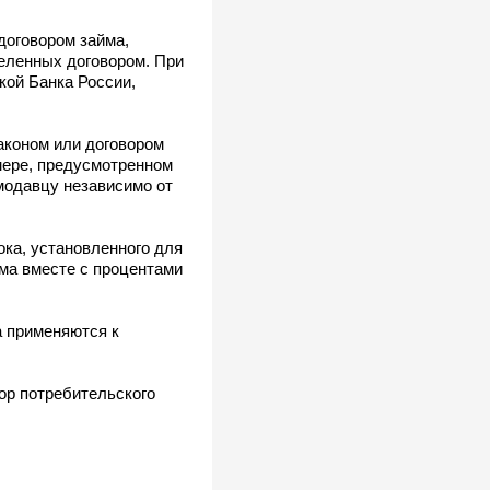
договором займа,
деленных договором. При
кой Банка России,
аконом или договором
змере, предусмотренном
ймодавцу независимо от
ока, установленного для
йма вместе с процентами
а применяются к
ор потребительского