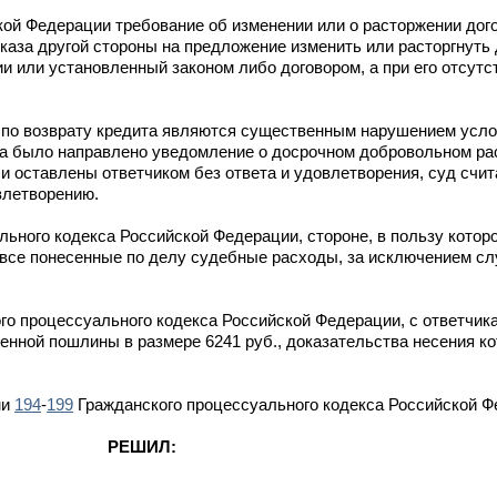
кой Федерации требование об изменении или о расторжении дог
тказа другой стороны на предложение изменить или расторгнуть
и или установленный законом либо договором, а при его отсутст
 по возврату кредита являются существенным нарушением услов
ика было направлено уведомление о досрочном добровольном ра
и оставлены ответчиком без ответа и удовлетворения, суд счит
влетворению.
ьного кодекса Российской Федерации, стороне, в пользу котор
ы все понесенные по делу судебные расходы, за исключением с
о процессуального кодекса Российской Федерации, с ответчика
енной пошлины в размере 6241 руб., доказательства несения к
ми
194
-
199
Гражданского процессуального кодекса Российской Ф
РЕШИЛ: