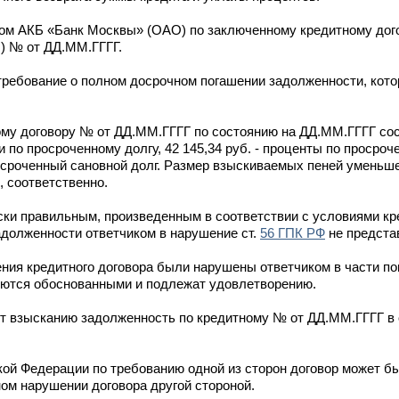
ом АКБ «Банк Москвы» (ОАО) по заключенному кредитному дог
О) № от ДД.ММ.ГГГГ.
требование о полном досрочном погашении задолженности, кото
му договору № от ДД.ММ.ГГГГ по состоянию на ДД.ММ.ГГГГ сост
ени по просроченному долгу, 42 145,34 руб. - проценты по просроч
просроченный сановной долг. Размер взыскиваемых пеней уменьш
, соответственно.
ки правильным, произведенным в соответствии с условиями кре
адолженности ответчиком в нарушение ст.
56 ГПК РФ
не предста
ения кредитного договора были нарушены ответчиком в части п
ляются обоснованными и подлежат удовлетворению.
жит взысканию задолженность по кредитному № от ДД.ММ.ГГГГ в
ой Федерации по требованию одной из сторон договор может б
ом нарушении договора другой стороной.