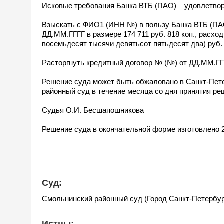
Исковые требования Банка ВТБ (ПАО) – удовлетвор
Взыскать с ФИО1 (ИНН №) в пользу Банка ВТБ (ПА
ДД.ММ.ГГГГ в размере 174 711 руб. 818 коп., расход
восемьдесят тысячи девятьсот пятьдесят два) руб. 
Расторгнуть кредитный договор № (№) от ДД.ММ.Г
Решение суда может быть обжаловано в Санкт-Пет
районный суд в течение месяца со дня принятия ре
Судья О.И. Бесшапошникова
Решение суда в окончательной форме изготовлено 2
Суд:
Смольнинский районный суд (Город Санкт-Петербу
Истцы: