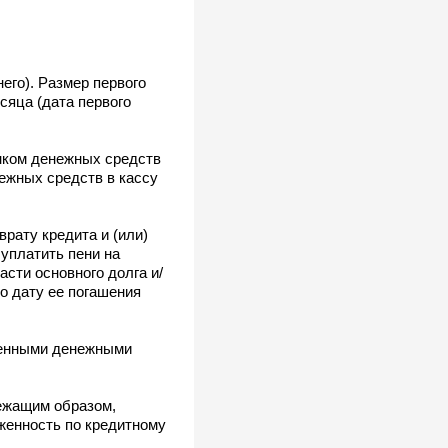
его). Размер первого
сяца (дата первого
нком денежных средств
нежных средств в кассу
рату кредита и (или)
уплатить пени на
сти основного долга и/
о дату ее погашения
вленными денежными
ежащим образом,
женность по кредитному