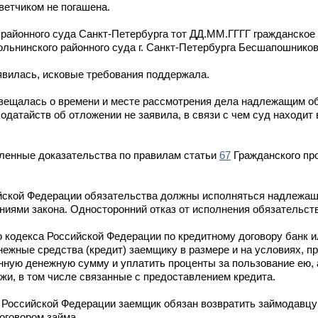
ветчиком не погашена.
айонного суда Санкт-Петербурга тот ДД.ММ.ГГГГ гражданское 
льнинского районного суда г. Санкт-Петербурга Бесшапошников
явилась, исковые требования поддержала.
вещалась о времени и месте рассмотрения дела надлежащим об
одатайств об отложении не заявила, в связи с чем суд находи
ленные доказательства по правилам статьи
67
Гражданского пр
йской Федерации обязательства должны исполняться надлежащ
ниями закона. Односторонний отказ от исполнения обязательств
 кодекса Российской Федерации по кредитному договору банк и
нежные средства (кредит) заемщику в размере и на условиях, 
нную денежную сумму и уплатить проценты за пользование ею, 
и, в том числе связанные с предоставлением кредита.
 Российской Федерации заемщик обязан возвратить займодавц
оговором займа.