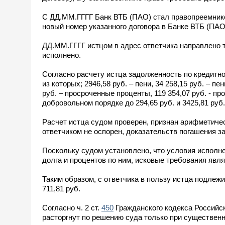
С ДД.ММ.ГГГГ Банк ВТБ (ПАО) стал правопреемник
новый номер указанного договора в Банке ВТБ (ПА
ДД.ММ.ГГГГ истцом в адрес ответчика направлено 
исполнено.
Согласно расчету истца задолженность по кредитно
из которых; 2946,58 руб. – пени, 34 258,15 руб. – п
руб. – просроченные проценты, 119 354,07 руб. - 
добровольном порядке до 294,65 руб. и 3425,81 руб.
Расчет истца судом проверен, признан арифметичес
ответчиком не оспорен, доказательств погашения з
Поскольку судом установлено, что условия исполн
долга и процентов по ним, исковые требования яв
Таким образом, с ответчика в пользу истца подле
711,81 руб.
Согласно ч. 2 ст.
450
Гражданского кодекса Российск
расторгнут по решению суда только при существенн