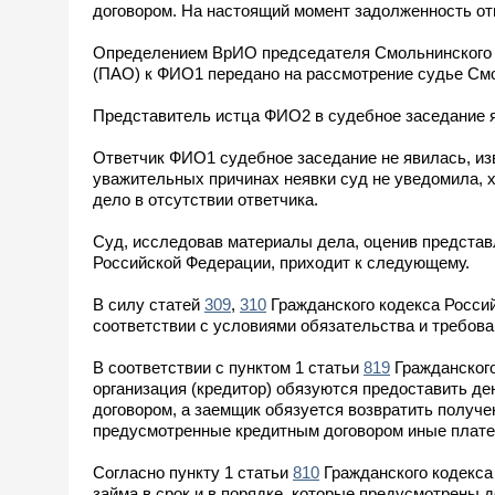
договором. На настоящий момент задолженность от
Определением ВрИО председателя Смольнинского р
(ПАО) к ФИО1 передано на рассмотрение судье Смо
Представитель истца ФИО2 в судебное заседание 
Ответчик ФИО1 судебное заседание не явилась, из
уважительных причинах неявки суд не уведомила, х
дело в отсутствии ответчика.
Суд, исследовав материалы дела, оценив представ
Российской Федерации, приходит к следующему.
В силу статей
309
,
310
Гражданского кодекса Росси
соответствии с условиями обязательства и требова
В соответствии с пунктом 1 статьи
819
Гражданского
организация (кредитор) обязуются предоставить де
договором, а заемщик обязуется возвратить получе
предусмотренные кредитным договором иные платеж
Согласно пункту 1 статьи
810
Гражданского кодекса
займа в срок и в порядке, которые предусмотрены д