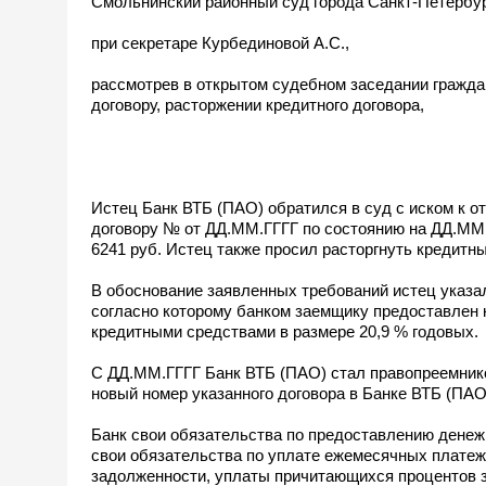
Смольнинский районный суд города Санкт-Петербу
при секретаре Курбединовой А.С.,
рассмотрев в открытом судебном заседании гражда
договору, расторжении кредитного договора,
Истец Банк ВТБ (ПАО) обратился в суд с иском к о
договору № от ДД.ММ.ГГГГ по состоянию на ДД.ММ.Г
6241 руб. Истец также просил расторгнуть кредитн
В обоснование заявленных требований истец указ
согласно которому банком заемщику предоставлен кр
кредитными средствами в размере 20,9 % годовых.
С ДД.ММ.ГГГГ Банк ВТБ (ПАО) стал правопреемник
новый номер указанного договора в Банке ВТБ (ПА
Банк свои обязательства по предоставлению денеж
свои обязательства по уплате ежемесячных платеже
задолженности, уплаты причитающихся процентов з