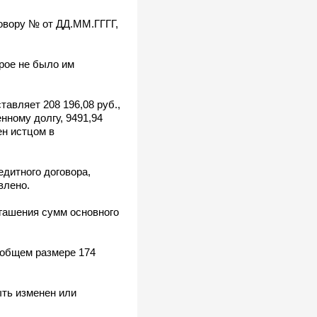
овору № от ДД.ММ.ГГГГ,
рое не было им
авляет 208 196,08 руб.,
енному долгу, 9491,94
ен истцом в
дитного договора,
влено.
огашения сумм основного
 общем размере 174
ыть изменен или