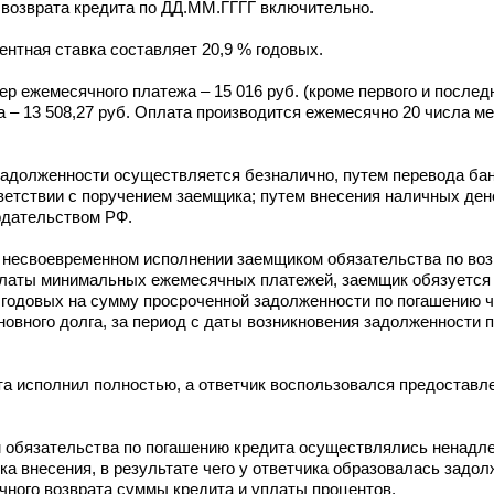
 возврата кредита по ДД.ММ.ГГГГ включительно.
ентная ставка составляет 20,9 % годовых.
р ежемесячного платежа – 15 016 руб. (кроме первого и последн
а – 13 508,27 руб. Оплата производится ежемесячно 20 числа ме
задолженности осуществляется безналично, путем перевода ба
тветствии с поручением заемщика; путем внесения наличных де
одательством РФ.
 несвоевременном исполнении заемщиком обязательства по возв
платы минимальных ежемесячных платежей, заемщик обязуется 
годовых на сумму просроченной задолженности по погашению ча
новного долга, за период с даты возникновения задолженности п
та исполнил полностью, а ответчик воспользовался предоста
м обязательства по погашению кредита осуществлялись ненадл
 внесения, в результате чего у ответчика образовалась задол
очного возврата суммы кредита и уплаты процентов.