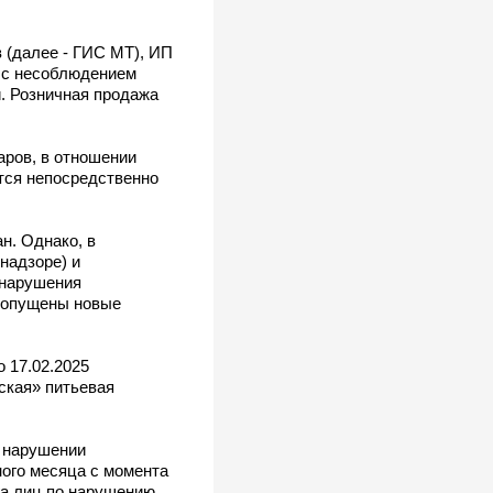
 (далее - ГИС МТ), ИП
. с несоблюдением
. Розничная продажа
аров, в отношении
тся непосредственно
н. Однако, в
надзоре) и
 нарушения
 допущены новые
 17.02.2025
ская» питьевая
в нарушении
ного месяца с момента
га лиц по нарушению