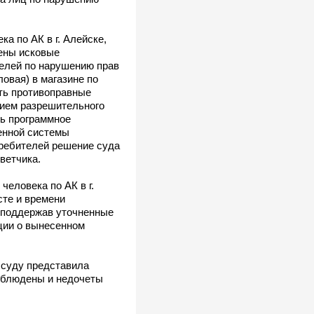
а по АК в г. Алейске,
ены исковые
телей по нарушению прав
овая) в магазине по
ить противоправные
нием разрешительного
ть программное
енной системы
требителей решение суда
ветчика.
еловека по АК в г.
сте и времени
, поддержав уточненные
ции о вынесенном
 суду представила
соблюдены и недочеты