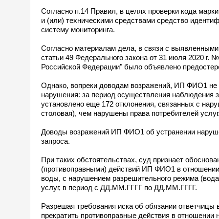
Согласно п.14 Правил, в целях проверки кода мар
и (или) техническими средствами средство идентиф
систему мониторинга.
Согласно материалам дела, в связи с выявленными
статьи 49 Федерального закона от 31 июля 2020 г. 
Российской Федерации" было объявлено предостер
Однако, вопреки доводам возражений, ИП ФИО1 не
нарушения: за период осуществления наблюдения з
установлено еще 172 отклонения, связанных с нар
столовая), чем нарушены права потребителей услуг
Доводы возражений ИП ФИО1 об устранении нарушен
запроса.
При таких обстоятельствах, суд признает обоснов
(противоправными) действий ИП ФИО1 в отношении 
воды, с нарушением разрешительного режима (вода
услуг, в период с ДД.ММ.ГГГГ по ДД.ММ.ГГГГ.
Разрешая требования иска об обязании ответчицы в
прекратить противоправные действия в отношении 