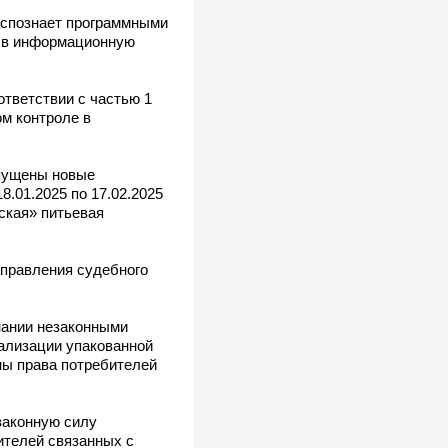
распознает программными
с в информационную
тветствии с частью 1
ом контроле в
опущены новые
.01.2025 по 17.02.2025
ская» питьевая
аправления судебного
нании незаконными
ализации упакованной
ны права потребителей
законную силу
ителей связанных с