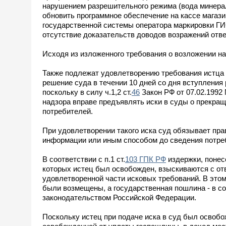
нарушением разрешительного режима (вода минераль
обновить программное обеспечение на кассе магаз
государственной системы оператора маркировки ГИ
отсутствие доказательств доводов возражений отв
Исходя из изложенного требования о возложении н
Также подлежат удовлетворению требования истца 
решение суда в течении 10 дней со дня вступления
поскольку в силу ч.1,2 ст.
46
Закон РФ от 07.02.1992 
надзора вправе предъявлять иски в суды о прекра
потребителей.
При удовлетворении такого иска суд обязывает пр
информации или иным способом до сведения потре
В соответствии с п.1 ст.
103 ГПК РФ
издержки, понес
которых истец был освобожден, взыскиваются с от
удовлетворенной части исковых требований. В этом
были возмещены, а государственная пошлина - в 
законодательством Российской Федерации.
Поскольку истец при подаче иска в суд был освоб