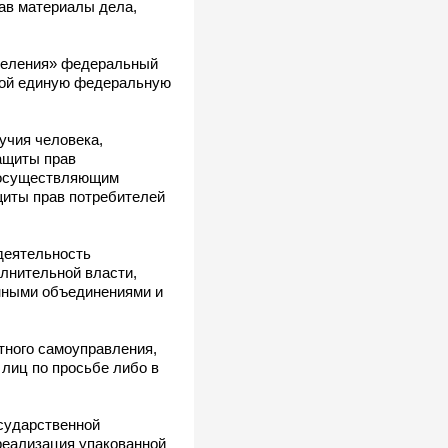
ав материалы дела,
аселения» федеральный
бой единую федеральную
учия человека,
ащиты прав
, осуществляющим
щиты прав потребителей
деятельность
лнительной власти,
енными объединениями и
стного самоуправления,
 лиц по просьбе либо в
осударственной
реализация упакованной