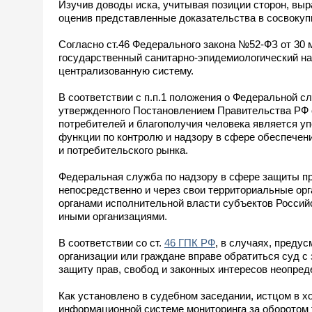
Изучив доводы иска, учитывая позиции сторон, вы
оценив представленные доказательства в сосвокуп
Согласно ст.46 Федерального закона №52-ФЗ от 30
государственный санитарно-эпидемиологический н
централизованную систему.
В соответствии с п.п.1 положения о Федеральной с
утвержденного Постановлением Правительства РФ о
потребителей и благополучия человека является 
функции по контролю и надзору в сфере обеспечен
и потребительского рынка.
Федеральная служба по надзору в сфере защиты пр
непосредственно и через свои территориальные ор
органами исполнительной власти субъектов Россий
иными организациями.
В соответствии со ст.
46 ГПК РФ
, в случаях, преду
организации или граждане вправе обратиться суд с 
защиту прав, свобод и законных интересов неопреде
Как установлено в судебном заседании, истцом в 
информационной системе мониторинга за оборотом