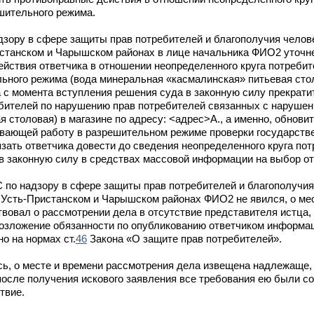
шительного режима.
зору в сфере защиты прав потребителей и благополучия человек
истанском и Чарышском районах в лице начальника ФИО2 уточн
ействия ответчика в отношении неопределенного круга потреби
ьного режима (вода минеральная «касмалинская» питьевая стол
а с момента вступления решения суда в законную силу прекрат
ебителей по нарушению прав потребителей связанных с наруше
 столовая) в магазине по адресу: <адрес>А., а именно, обнови
ивающей работу в разрешительном режиме проверки государств
зать ответчика довести до сведения неопределенного круга по
 в законную силу в средствах массовой информации на выбор от
по надзору в сфере защиты прав потребителей и благополучия ч
 Усть-Пристанском и Чарышском районах ФИО2 не явился, о ме
вовал о рассмотрении дела в отсутствие представителя истца
 возложение обязанности по опубликованию ответчиком информа
о на нормах ст.
46
Закона «О защите прав потребителей».
ь, о месте и времени рассмотрения дела извещена надлежаще,
 после получения искового заявления все требования ею были 
твие.