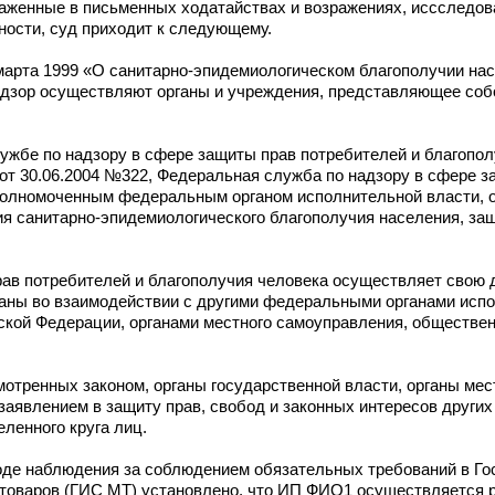
раженные в письменных ходатайствах и возражениях, иссследов
ности, суд приходит к следующему.
 марта 1999 «О санитарно-эпидемиологическом благополучии н
адзор осуществляют органы и учреждения, представляющее со
лужбе по надзору в сфере защиты прав потребителей и благопол
т 30.06.2004 №322, Федеральная служба по надзору в сфере з
уполномоченным федеральным органом исполнительной власти
ия санитарно-эпидемиологического благополучия населения, за
ав потребителей и благополучия человека осуществляет свою 
ганы во взаимодействии с другими федеральными органами испо
ской Федерации, органами местного самоуправления, обществ
смотренных законом, органы государственной власти, органы ме
заявлением в защиту прав, свобод и законных интересов других
ленного круга лиц.
ходе наблюдения за соблюдением обязательных требований в Г
 товаров (ГИС МТ) установлено, что ИП ФИО1 осуществляется 