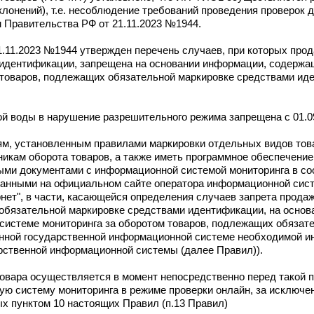
лонений), т.е. несоблюдение требований проведения проверок 
 Правительства РФ от 21.11.2023 №1944.
1.11.2023 №1944 утвержден перечень случаев, при которых прод
идентификации, запрещена на основании информации, содержа
 товаров, подлежащих обязательной маркировке средствами ид
ой воды в нарушение разрешительного режима запрещена с 01.0
м, установленным правилами маркировки отдельных видов тов
никам оборота товаров, а также иметь программное обеспечени
ыми документами с информационной системой мониторинга в со
ванными на официальном сайте оператора информационной сист
ет", в части, касающейся определения случаев запрета продаж
обязательной маркировке средствами идентификации, на основ
системе мониторинга за оборотом товаров, подлежащих обязат
анной государственной информационной системе необходимой и
рственной информационной системы (далее Правил)).
товара осуществляется в момент непосредственно перед такой 
ую систему мониторинга в режиме проверки онлайн, за исключе
х пунктом 10 настоящих Правил (п.13 Правил)