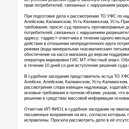
прав потребителей, связанных с нарушением разре
При подготовке дела к рассмотрению ТО УФС по над
Алейском, Калманском, Усть-Калманском, Усть-Пр
требования, просят суд признать противоправные д
потребителей, связанных с нарушением разрешител
адресу: <адрес> ответчика в течении одного месяц
действия в отношении неопределенного круга потр
режима (вода минеральная «касмалинская» питьевая
обеспечение на кассе магазина до версии поддерж
оператора маркировки ГИС МТ «Честный знак». Обя
в течении 10 дней со дня вступления решения суда
В судебное заседание представитель истца ТО УФС 
Алейске, Алейском, Калманском, Усть-Калманском,
рассмотрения спора извещен надлежаще, ходатайст
исковые требования в полном объеме, указав, что
решении в средствах массовой информации основан
Ответчик ИП ФИО1 в судебное заседание не явилас
письменные возражения на иск, согласно которым,
исправлены. Просила рассмотреть дело в её отсутс