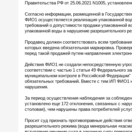
Правительства РФ от 25.06.2021 N1005, установле
Согласно информации, размещенной в Государствен
ФИО1 осуществляется реализация упакованной воды
требований о допустимости продажи упакованной в
упакованной воды в нарушение разрешительного ре
Продавец должен соответствовать всем требования
которых введена обязательная маркировка. Провер
перед такой продажей путем направления электрон
Действия ФИО1 не создали непосредственную угрозу
соответствии с частью 1 статьи 49 Федерального за
муниципальном контроле в Российской Федерации"
обязательных требований. Вместе с тем ИП ФИО1 
нарушения.
За период осуществления наблюдения за соблюдени
установлено еще 172 отклонения, связанных с нар
столовая), чем нарушены права потребителей услуг
Просит суд признать противоправные действия отв
разрешительного режима (вода минеральная «касмал
вступления решения суда в законную силу прекрат