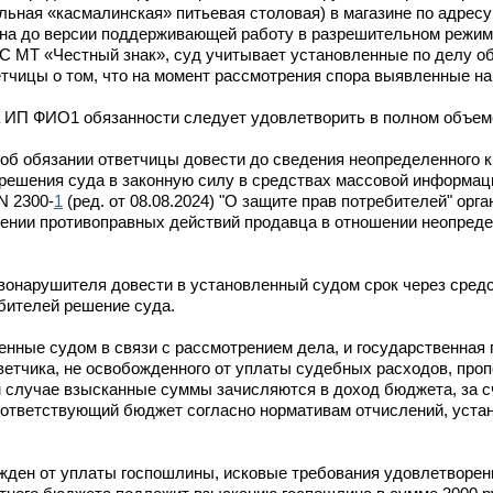
ная «касмалинская» питьевая столовая) в магазине по адресу:
ина до версии поддерживающей работу в разрешительном режим
С МТ «Честный знак», суд учитывает установленные по делу о
етчицы о том, что на момент рассмотрения спора выявленные н
а ИП ФИО1 обязанности следует удовлетворить в полном объем
об обязании ответчицы довести до сведения неопределенного к
 решения суда в законную силу в средствах массовой информац
N 2300-
1
(ред. от 08.08.2024) "О защите прав потребителей" орга
щении противоправных действий продавца в отношении неопреде
авонарушителя довести в установленный судом срок через сред
бителей решение суда.
енные судом в связи с рассмотрением дела, и государственная 
ветчика, не освобожденного от уплаты судебных расходов, про
 случае взысканные суммы зачисляются в доход бюджета, за сч
соответствующий бюджет согласно нормативам отчислений, ус
ожден от уплаты госпошлины, исковые требования удовлетворе