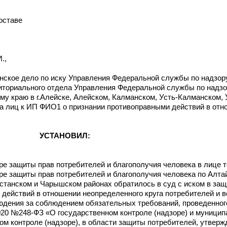
оставе
.,
нское дело по иску Управления Федеральной службы по надзор
риториального отдела Управления Федеральной службы по надз
му краю в г.Алейске, Алейском, Калманском, Усть-Калманском,
а лиц к ИП ФИО1 о признании противоправными действий в отн
УСТАНОВИЛ:
е защиты прав потребителей и благополучия человека в лице 
е защиты прав потребителей и благополучия человека по Алтай
станском и Чарышском районах обратилось в суд с иском в защ
 действий в отношении неопределенного круга потребителей и 
юдения за соблюдением обязательных требований, проведенного 
7.2020 №248-ФЗ «О государственном контроле (надзоре) и муници
ом контроле (надзоре), в области защиты потребителей, утвер