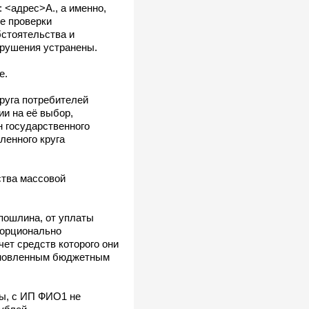
 <адрес>А., а именно,
е проверки
бстоятельства и
арушения устранены.
е.
руга потребителей
ии на её выбор,
н государственного
ленного круга
ства массовой
пошлина, от уплаты
порционально
ет средств которого они
тановленным бюджетным
ны, с ИП ФИО1 не