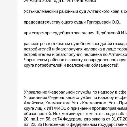
24 марта 2025 года с. Усть-Калманка
Усть-Калманский районный суд Алтайского края в с
председательствующего судьи Григорьевой О.В.,
при секретаре судебного заседания Щербаковой И.И
рассмотрев в открытом судебном заседании гражда
потребителей и благополучия человека в лице тер
потребителей и благополучия человека по Алтайско
Чарышском районах в защиту неопределенного круг
круга потребителей и возложении обязанностей,
Управление Федеральной службы по надзору в сфер
Управления Федеральной службы по надзору в сфер
Алейском, Калманском, Усть-Калманском, Усть-При
круга лиц к ИП ФИО1 о признании противоправными
обязанностей. Иск мотивирует тем, что в ходе набл
20, пп.1 ст. 56, ст.74 Федерального закона от 31.0
п.п.22, 35 Положения о федеральном государственн