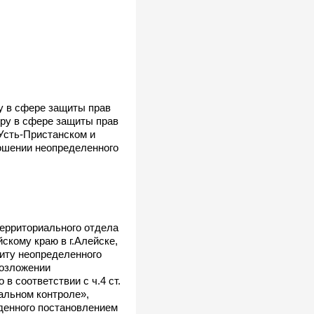
у в сфере защиты прав
ору в сфере защиты прав
 Усть-Пристанском и
ошении неопределенного
территориального отдела
скому краю в г.Алейске,
иту неопределенного
возложении
в соответствии с ч.4 ст.
пальном контроле»,
жденного постановлением