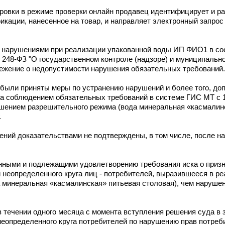
кировки в режиме проверки онлайн продавец идентифицирует и 
икации, нанесенное на товар, и направляет электронный запро
 нарушениями при реализации упакованной воды ИП ФИО1 в соо
№ 248-ФЗ "О государственном контроле (надзоре) и муниципальн
ежение о недопустимости нарушения обязательных требований.
 были приняты меры по устранению нарушений и более того, д
а соблюдением обязательных требований в системе ГИС МТ с 18
ушением разрешительного режима (вода минеральная «касмалин
.
ий доказательствами не подтверждены, в том числе, после н
анными и подлежащими удовлетворению требования иска о приз
неопределенного круга лиц - потребителей, выразившееся в ре
 минеральная «касмалинская» питьевая столовая), чем наруше
 течении одного месяца с момента вступления решения суда в 
неопределенного круга потребителей по нарушению прав потреб