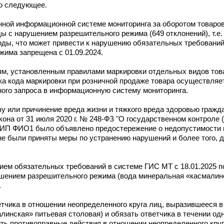
но следующее.
ной информационной системе мониторинга за оборотом товаров
 с нарушением разрешительного режима (649 отклонений), т.е
оды, что может привести к нарушению обязательных требований
жима запрещена с 01.09.2024.
м, установленным правилами маркировки отдельных видов тов
ка кода маркировки при розничной продаже товара осуществляе
ного запроса в информационную систему мониторинга.
 или причинение вреда жизни и тяжкого вреда здоровью гражда
кона от 31 июля 2020 г. № 248-ФЗ "О государственном контроле (
 ИП ФИО1 было объявлено предостережение о недопустимости
не были приняты меры по устранению нарушений и более того,
ем обязательных требований в системе ГИС МТ с 18.01.2025 по
ушением разрешительного режима (вода минеральная «касмалин
.
етчика в отношении неопределенного круга лиц, выразившееся 
инская» питьевая столовая) и обязать ответчика в течении од
ить противоправные действия в отношении неопределенного кру