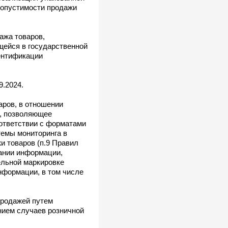
допустимости продажи
ажа товаров,
щейся в государственной
ентификации
9.2024.
аров, в отношении
е, позволяющее
ответствии с форматами
емы мониторинга в
и товаров (п.9 Правил
ании информации,
ельной маркировке
нформации, в том числе
продажей путем
нием случаев розничной