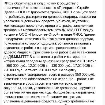
ФИО2 обратилась в суд с иском к обществу с
ограниченной ответственностью «Приоритет-Строй»
(далее – ООО «Приоритет-Строй»), ФИО1 о защите прав
потребителя, расторжении договора подряда, взыскании
уплаченных денежных средств, убытков, неустойки,
компенсации морального вреда и штрафа, заявленные
требования мотивированы тем, что ДД.ММ.ГГГГ между
истцом и ООО «Приоритет-Строй» в лице ФИО1 (далее
– подрядчик, ответчик) был заключен договор подряда,
по условиям которого подрядчик обязался выполнить
отделочные работы в квартире, расположенной по
адресу: <адрес>. Срок окончания работ был установлен
до ДД.ММ.ГГГГ В счет оплаты работ и материалов
истцом были переданы денежные средства: 23.01.2025 г.
– 350 000 руб., 12.02.2025 г. – 130 000 руб., 17.02.2025 г. –
220 000 руб., а также 250 000 руб. на закупку
строительных материалов, всего в размере 950 000 руб.
Ответчик свои обязательства не исполнил – работы не
выполнены в срок, строительные материалы не
закуплены, сроки, установленные договором, нарушены
более чем на четыре месяца. Истцом была направлена
письменная претензия требованием возвратить
уплаченные денежные средства, однако требования не