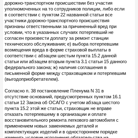
дорожно-транспортном происшествии без участия
уполномоченных на то сотрудников полиции, либо если
в соответствии с пунктом 22 названной статьи все
участники дорожно-транспортного происшествия
признаны ответственными за причиненный вред при
условии, что в указанных случаях потерпевший не
согласен произвести доплату за ремонт станции
технического обслуживания; е) выбора потерпевшим
возмещения вреда в форме страховой выплаты в
соответствии с абзацем шестым пункта 15.2 данной
статьи или абзацем вторым пункта 3.1 статьи 15 данного
федерального закона; ж) наличия соглашения в
письменной форме между страховщиком и потерпевшим
(выгодоприобретателем).
Согласно п. 38 постановление Пленума N 31 в
отсутствие оснований, предусмотренных пунктом 16.1
статьи 12 Закона об ОСАГО с учетом абзаца шестого
пункта 15.2 этой же статьи, страховщик не вправе
отказать потерпевшему в организации и оплате
восстановительного ремонта легкового автомобиля с
применением новых заменяемых деталей и
комплектующих изделий и в одностороннем порядке
изменить условие исполнения обязательства на