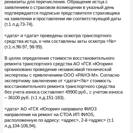
реквизиты для перечисления. Обращение истца с
заявлением о страховом возмещении в указный день
подтверждается подписью представителя страховщика
на заявлении и проставлении им соответствующей даты
(т.1 л.д.73-74).
<дата> и <дата> проведены осмотра транспортного
средства истца, о чем составлены акты осмотра <№>
(т.1 л.96-97, 98-99).
В целях определения стоимости восстановительного
ремонта транспортного средства АО «ГСК «Югория»
организовано проведение независимой технической
экспертизы с привлечением ООО «РАНЭ-М». Согласно
экспертному заключению от <дата><№> стоимость
восстановительного ремонта транспортного средства
без учета износа составляет 49900 руб., с учетом износа
– 36100 руб. (т.1 л.д.151-183).
<дата> АО «ГСК «Югория» направило ФИО3
направление на ремонт на СТОА ИП ФИО5,
расположенную по адресу: <адрес>, 2-й <адрес> (т.1
л.д.104-106,94).