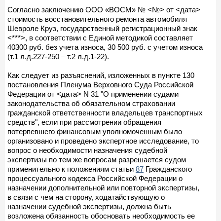
Согласно заключению ООО «ВОСМ» № <№> от <дата>
стоимость восстановительного ремонта автомобиля
Шевроле Круз, государственный регистрационный знак
<***>, в соответствии с Единой методикой составляет
40300 руб. без учета износа, 30 500 руб. с учетом износа
(т.1 л.д.227-250 – т.2 л.д.1-22).
Как следует из разъяснений, изложенных в пункте 130
постановления Пленума Верховного Суда Российской
Федерации от <дата> N 31 "О применении судами
законодательства об обязательном страховании
гражданской ответственности владельцев транспортных
средств", если при рассмотрении обращения
потерпевшего финансовым уполномоченным было
организовано и проведено экспертное исследование, то
вопрос о необходимости назначения судебной
экспертизы по тем же вопросам разрешается судом
применительно к положениям статьи
87
Гражданского
процессуального кодекса Российской Федерации о
назначении дополнительной или повторной экспертизы,
в связи с чем на сторону, ходатайствующую о
назначении судебной экспертизы, должна быть
возложена обязанность обосновать необходимость ее