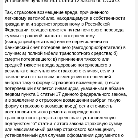
установлен пунктом 16.1 статьи 12 Закона об ОСАГО.
Так, страховое возмещение вреда, причиненного
легковому автомобилю, находящемуся в собственности
гражданина и зарегистрированному в Российской
Федерации, осуществляется путем почтового перевода
суммы страховой выплаты потерпевшему
(выгодоприобретателю) или ее перечисления на
банковский счет потерпевшего (выгодоприобретателя) в
случае: а) полной гибели транспортного средства; б)
смерти потерпевшего; в) причинения тяжкого или
средней тяжести вреда здоровью потерпевшего в
результате наступления страхового случая, если в
заявлении о страховом возмещении потерпевший
выбрал такую форму страхового возмещения; г) если
потерпевший является инвалидом, указанным в абзаце
первом пункта 1 статьи 17 данного федерального закона,
и в заявлении о страховом возмещении выбрал такую
форму страхового возмещения; д) если стоимость
восстановительного ремонта поврежденного
транспортного средства превышает установленную
подпунктом "б" статьи 7 этого закона страховую сумму
или максимальный размер страхового возмещения,
установленный для случаев оформления документов о