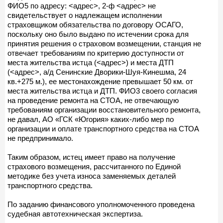
ФИО5 по адресу: <адрес>, 2-ф <адрес> не
свидетельствует о надлежащем исполнении
страховщиком обязательства по договору ОСАГО,
поскольку оно было выдано по истечении срока для
принятия решения о страховом возмещении, станция не
отвечает требованиям по критерию доступности от
места жительства истца (<адрес>) и места ДТП
(<адрес>, а/д Сенинские Дворики-Шуя-Кинешма, 24
кв.+275 м.), ее местонахождение превышает 50 км. от
места жительства истца и ДТП. ФИО3 своего согласия
на проведение ремонта на СТОА, не отвечающую
требованиям организации восстановительного ремонта,
не давал, АО «ГСК «Югория» каких-либо мер по
организации и оплате транспортного средства на СТОА
не предпринимало.
Таким образом, истец имеет право на получение
страхового возмещения, рассчитанного по Единой
методике без учета износа заменяемых деталей
транспортного средства.
По заданию финансового уполномоченного проведена
судебная автотехническая экспертиза.