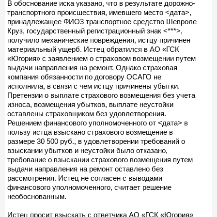
В обоснование иска указано, что в результате дорожно-
транспортного происшествия, имевшего место <дата>,
принадлежащее ФИО3 транспортное средство Шевроле
Круз, государственный регистрационный знак <***>,
получило механические повреждения, истцу причинен
материальный ущерб. Истец обратился в АО «ГСК
«Югория» с заявлением о страховом возмещении путем
выдачи направления на ремонт. Однако страховая
компания обязанности по договору ОСАГО не
исполнила, в связи с чем истцу причинены убытки.
Претензии о выплате страхового возмещения без учета
износа, возмещения убытков, выплате неустойки
оставлены страховщиком без удовлетворения.
Решением финансового уполномоченного от <дата> в
пользу истца взыскано страхового возмещение в
размере 30 500 руб., в удовлетворении требований о
взыскании убытков и неустойки было отказано,
требование о взыскании страхового возмещения путем
выдачи направления на ремонт оставлено без
рассмотрения. Истец не согласен с выводами
финансового уполномоченного, считает решение
необоснованным.
Истец просит взыскать с ответчика АО «ГСК «Югория»