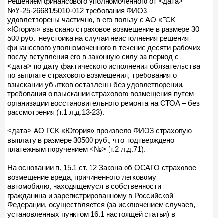
Решением финансового уполномоченного от <дата>
№У-25-26681/5010-012 требования ФИО3
удовлетворены частично, в его пользу с АО «ГСК
«Югория» взыскано страховое возмещение в размере 30
500 руб., неустойка на случай неисполнения решения
финансового уполномоченного в течение десяти рабочих
послу вступления его в законную силу за период с
<дата> по дату фактического исполнения обязательства
по выплате страхового возмещения, требования о
взыскании убытков оставлены без удовлетворении,
требования о взыскании страхового возмещения путем
организации восстановительного ремонта на СТОА – без
рассмотрения (т.1 л.д.13-23).
<дата> АО ГСК «Югория» произвело ФИО3 страховую
выплату в размере 30500 руб., что подтверждено
платежным поручением <№> (т.2 л.д.71).
На основании п. 15.1 ст. 12 Закона об ОСАГО страховое
возмещение вреда, причиненного легковому
автомобилю, находящемуся в собственности
гражданина и зарегистрированному в Российской
Федерации, осуществляется (за исключением случаев,
установленных пунктом 16.1 настоящей статьи) в