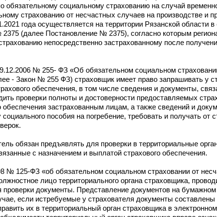
по обязательному социальному страхованию на случай временн
льному страхованию от несчастных случаев на производстве и 
1.2021 года осуществляется на территории Рязанской области в 
 2375 (далее Постановление № 2375), согласно которым регион
страхованию непосредственно застрахованному после получени
т 29.12.2006 № 255- ФЗ «Об обязательном социальном страхован
лее - Закон № 255 ФЗ) страховщик имеет право запрашивать у с
рахового обеспечения, в том числе сведения и документы, свя
одить проверки полноты и достоверности предоставляемых стра
 обеспечения застрахованным лицам, а также сведений и доку
социального пособия на погребение, требовать и получать от 
верок.
ватель обязан предъявлять для проверки в территориальные орг
вязанные с назначением и выплатой страхового обеспечения.
1998 № 125-ФЗ «об обязательном социальном страховании от нес
лжностное лицо территориального органа страховщика, провод
я проверки документы. Представление документов на бумажном
учае, если истребуемые у страхователя документы составлены 
равить их в территориальный орган страховщика в электронном