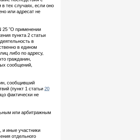
в тех случаях, если оно
ено или адресат не
N 25 "О применении
ения пункта 2 статьи
деятельность в
ственно в едином
лиц либо по адресу,
то гражданин,
мых сообщений,
нин, сообщивший
твий (пункт 1 статьи
20
ицо фактически не
льным или арбитражным
, и иные участники
ения отдельного