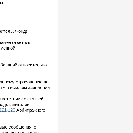
м,
витель, Фонд)
алее ответчик,
еменной
ебований относительно
льному страхованию на
ым в исковом заявлении.
тветствии со статьей
редставителей
121
-
123
Арбитражного
мые сообщения, с
такие последствия с