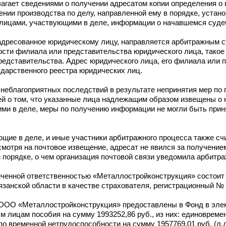
агает сведениями о получении адресатом копии определения о 
ении производства по делу, направленной ему в порядке, уста
 лицами, участвующими в деле, информации о начавшемся суде
 адресованное юридическому лицу, направляется арбитражным с
ности филиала или представительства юридического лица, тако
редставительства. Адрес юридического лица, его филиала или 
ударственного реестра юридических лиц.
я неблагоприятных последствий в результате непринятия мер п
ей о том, что указанные лица надлежащим образом извещены о
ими в деле, меры по получению информации не могли быть прин
ющие в деле, и иные участники арбитражного процесса также с
отря на почтовое извещение, адресат не явился за получением
порядке, о чем организация почтовой связи уведомила арбитра
ниченной ответственностью «Металлостройконструкция» состоит
язанской области в качестве страхователя, регистрационный №
ем ООО «Металлостройконструкция» предоставлены в Фонд в эле
 лицам пособия на сумму 1993252,86 руб., из них: единовреме
по временной нетрудоспособности на сумму 1957769,01 руб. (л.д