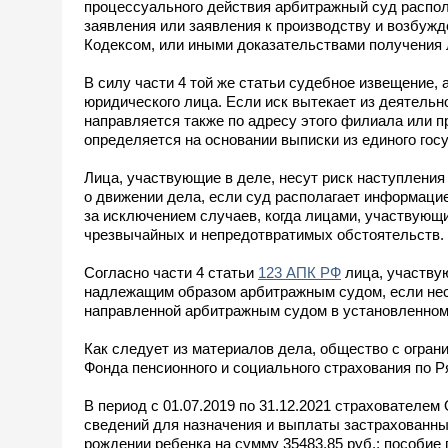
процессуального действия арбитражный суд распол
заявления или заявления к производству и возбужд
Кодексом, или иными доказательствами получения
В силу части 4 той же статьи судебное извещение,
юридического лица. Если иск вытекает из деятель
направляется также по адресу этого филиала или п
определяется на основании выписки из единого гос
Лица, участвующие в деле, несут риск наступлени
о движении дела, если суд располагает информаци
за исключением случаев, когда лицами, участвующ
чрезвычайных и непредотвратимых обстоятельств.
Согласно части 4 статьи
123 АПК РФ
лица, участву
надлежащим образом арбитражным судом, если несм
направленной арбитражным судом в установленном 
Как следует из материалов дела, общество с огра
Фонда пенсионного и социального страхования по Р
В период с 01.07.2019 по 31.12.2021 страховател
сведений для назначения и выплаты застрахованным
рождении ребенка на сумму 35483,85 руб.; пособие 