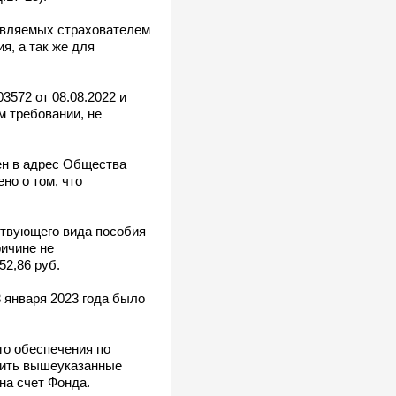
тавляемых страхователем
я, а так же для
572 от 08.08.2022 и
м требовании, не
ен в адрес Общества
но о том, что
ствующего вида пособия
ричине не
2,86 руб.
 января 2023 года было
го обеспечения по
тить вышеуказанные
на счет Фонда.