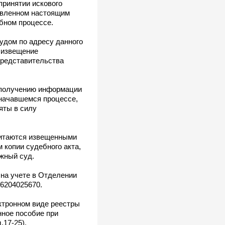
принятии искового
новленном настоящим
бном процессе.
удом по адресу данного
е извещение
представительства
о получению информации
 начавшемся процессе,
яты в силу
читаются извещенными
 копии судебного акта,
жный суд.
 на учете в Отделении
 6204025670.
ктронном виде реестры
нное пособие при
.17-25).