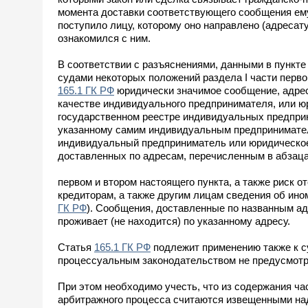
момента доставки соответствующего сообщения ему
поступило лицу, которому оно направлено (адресату
ознакомился с ним.
В соответствии с разъяснениями, данными в пункте
судами некоторых положений раздела I части перво
165.1 ГК РФ
юридически значимое сообщение, адре
качестве индивидуального предпринимателя, или юр
государственном реестре индивидуальных предприн
указанному самим индивидуальным предпринимател
индивидуальный предприниматель или юридическое
доставленных по адресам, перечисленным в абзац
первом и втором настоящего пункта, а также риск 
кредиторам, а также другим лицам сведения об ино
ГК РФ
). Сообщения, доставленные по названным а
проживает (не находится) по указанному адресу.
Статья
165.1 ГК РФ
подлежит применению также к 
процессуальным законодательством не предусмотре
При этом необходимо учесть, что из содержания ча
арбитражного процесса считаются извещенными над