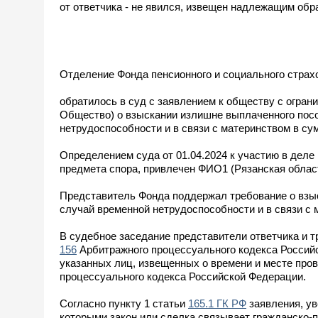
от ответчика - не явился, извещен надлежащим обр
Отделение Фонда пенсионного и социального страх
обратилось в суд с заявлением к обществу с ог
Общество) о взыскании излишне выплаченного пос
нетрудоспособности и в связи с материнством в су
Определением суда от 01.04.2024 к участию в деле
предмета спора, привлечен ФИО1 (Рязанская област
Представитель Фонда поддержал требование о взы
случай временной нетрудоспособности и в связи с 
В судебное заседание представители ответчика и т
156
Арбитражного процессуального кодекса Российс
указанных лиц, извещенных о времени и месте пров
процессуального кодекса Российской Федерации.
Согласно пункту 1 статьи
165.1 ГК РФ
заявления, ув
которыми закон или сделка связывает гражданско-п