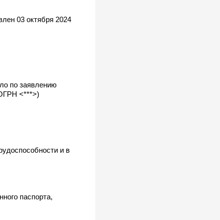
влен 03 октября 2024
ело по заявлению
ОГРН <***>)
рудоспособности и в
нного паспорта,