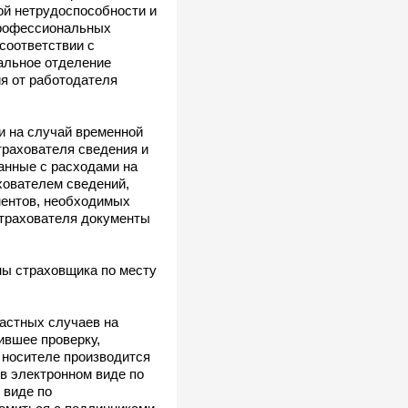
ой нетрудоспособности и
профессиональных
соответствии с
альное отделение
я от работодателя
ии на случай временной
трахователя сведения и
занные с расходами на
хователем сведений,
ментов, необходимых
страхователя документы
аны страховщика по месту
частных случаев на
ившее проверку,
 носителе производится
в электронном виде по
 виде по