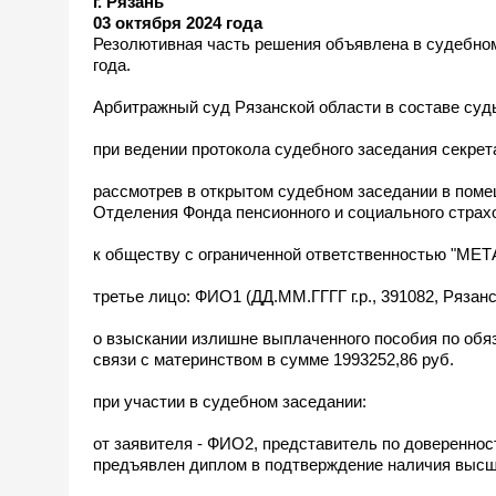
г. Рязань
03 октября 2024 года
Резолютивная часть решения объявлена в судебном 
года.
Арбитражный суд Рязанской области в составе судь
при ведении протокола судебного заседания секрет
рассмотрев в открытом судебном заседании в помещ
Отделения Фонда пенсионного и социального страхо
к обществу с ограниченной ответственностью "М
третье лицо: ФИО1 (ДД.ММ.ГГГГ г.р., 391082, Рязан
о взыскании излишне выплаченного пособия по обя
связи с материнством в сумме 1993252,86 руб.
при участии в судебном заседании:
от заявителя - ФИО2, представитель по доверенност
предъявлен диплом в подтверждение наличия высш