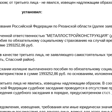
азом; от третьего лица - не явился, извещен надлежащим образо
установил:
ования Российской Федерации по Рязанской области (далее зая
раниченной ответственностью "МЕТАЛЛОСТРОЙКОНСТРУКЦИЯ" (д
обия по обязательному социальному страхованию на случай вр
мме 1993252,86 руб.
 в качестве третьего лица, не заявляющего самостоятельных тр
ь, Спасский район).
скании излишне выплаченного пособия по обязательному социа
материнством в сумме 1993252,86 руб. по основаниям, изложенн
ретьего лица не явились, извещены надлежащим образом. В соо
кой Федерации судебное заседание проводится в отсутствие п
едения судебного заседания в порядке, предусмотренном ст.ст.
едомления, извещения, требования или иные юридически значи
равовые последствия для другого лица, влекут для этого лица 