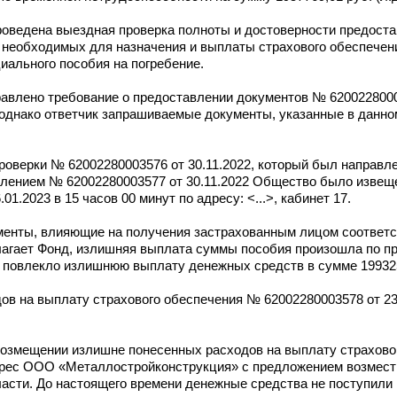
 проведена выездная проверка полноты и достоверности предос
 необходимых для назначения и выплаты страхового обеспечени
иального пособия на погребение.
авлено требование о предоставлении документов № 62002280003
 однако ответчик запрашиваемые документы, указанные в данно
роверки № 62002280003576 от 30.11.2022, который был направл
омлением № 62002280003577 от 30.11.2022 Общество было извеще
1.2023 в 15 часов 00 минут по адресу: <...>, кабинет 17.
менты, влияющие на получения застрахованным лицом соответ
олагает Фонд, излишняя выплата суммы пособия произошла по п
 повлекло излишнюю выплату денежных средств в сумме 199325
в на выплату страхового обеспечения № 62002280003578 от 23
возмещении излишне понесенных расходов на выплату страхово
адрес ООО «Металлостройконструкция» с предложением возмес
асти. До настоящего времени денежные средства не поступили 