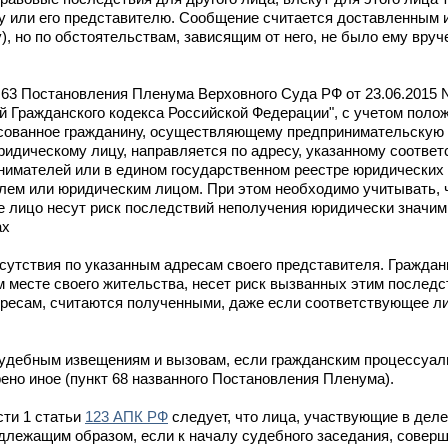
 или его представителю. Сообщение считается доставленным и 
), но по обстоятельствам, зависящим от него, не было ему вруч
 63 Постановления Пленума Верховного Суда РФ от 23.06.2015 
й Гражданского кодекса Российской Федерации", с учетом полож
сованное гражданину, осуществляющему предпринимательскую 
идическому лицу, направляется по адресу, указанному соответ
имателей или в едином государственном реестре юридических 
ем или юридическим лицом. При этом необходимо учитывать, ч
 лицо несут риск последствий неполучения юридически значи
ах
отсутствия по указанным адресам своего представителя. Гражда
м месте своего жительства, несет риск вызванных этим последс
дресам, считаются полученными, даже если соответствующее л
судебным извещениям и вызовам, если гражданским процессуа
но иное (пункт 68 названного Постановления Пленума).
сти 1 статьи
123 АПК РФ
следует, что лица, участвующие в деле
лежащим образом, если к началу судебного заседания, соверш