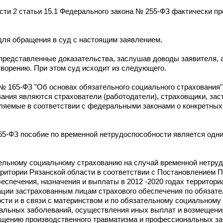
сти 2 статьи 15.1 Федерального закона № 255-ФЗ фактически п
для обращения в суд с настоящим заявлением.
представленные доказательства, заслушав доводы заявителя,
ворению. При этом суд исходит из следующего.
 № 165-ФЗ "Об основах обязательного социального страхования"
ания являются страхователи (работодатели), страховщики, зас
еляемые в соответствии с федеральными законами о конкретных
165-ФЗ пособие по временной нетрудоспособности является одни
льному социальному страхованию на случай временной нетруд
рритории Рязанской области в соответствии с Постановлением 
еспечения, назначения и выплаты в 2012 -2020 годах территор
ации застрахованным лицам страхового обеспечения по обязат
сти и в связи с материнством и по обязательному социальному
нальных заболеваний, осуществления иных выплат и возмещени
ащению производственного травматизма и профессиональных за